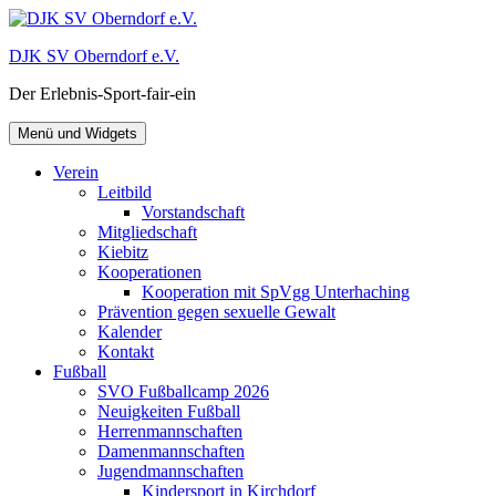
Zum
Inhalt
DJK SV Oberndorf e.V.
springen
Der Erlebnis-Sport-fair-ein
Menü und Widgets
Verein
Leitbild
Vorstandschaft
Mitgliedschaft
Kiebitz
Kooperationen
Kooperation mit SpVgg Unterhaching
Prävention gegen sexuelle Gewalt
Kalender
Kontakt
Fußball
SVO Fußballcamp 2026
Neuigkeiten Fußball
Herrenmannschaften
Damenmannschaften
Jugendmannschaften
Kindersport in Kirchdorf