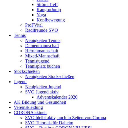
Ström-Treff
KangooJump
Yoga
Kopfbewegung
ProFVital
Radlfreunde SVO
Tennis
Neuigkeiten Tennis
Damenmannschaft
Herrenmannschaft
Mixed-Mannschaft
Tennisjugend
Tennisplatz buchen
Stockschießen
Neuigkeiten Stockschießen
Jugend
Neuigkeiten Jugend
SVO Jugend aktiv
Adventskalender 2020
AK Bildung und Gesundheit
Vereinskleidung
CORONA aktuell
SVO bleibt aktiv, auch in Zeiten von Corona
SVO Tutorials für Daheim
SVO – Bye bye CORONABLUES!