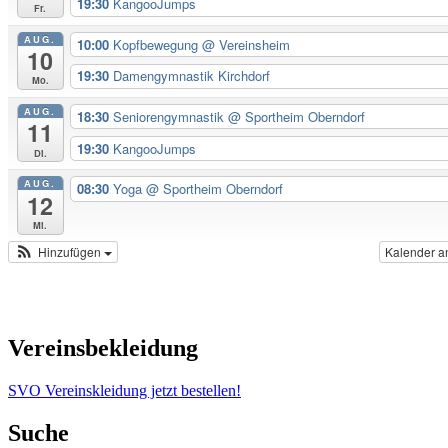
19:30
KangooJumps
Fr.
AUG.
10:00
Kopfbewegung
@ Vereinsheim
10
19:30
Damengymnastik Kirchdorf
Mo.
AUG.
18:30
Seniorengymnastik
@ Sportheim Oberndorf
11
19:30
KangooJumps
Di.
AUG.
08:30
Yoga
@ Sportheim Oberndorf
12
Mi.
Hinzufügen
Kalender a
Vereinsbekleidung
SVO Vereinskleidung jetzt bestellen!
Suche