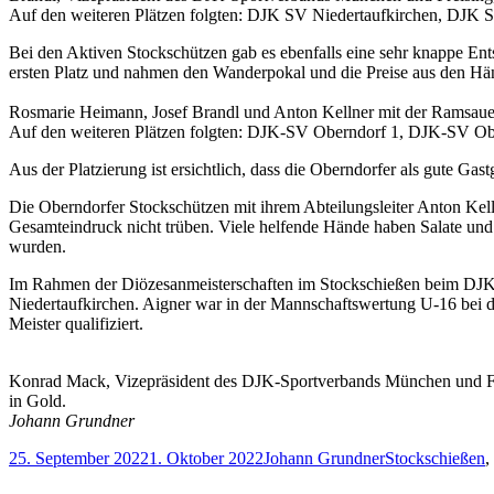
Auf den weiteren Plätzen folgten: DJK SV Niedertaufkirchen, DJ
Bei den Aktiven Stockschützen gab es ebenfalls eine sehr knappe En
ersten Platz und nahmen den Wanderpokal und die Preise aus den H
Rosmarie Heimann, Josef Brandl und Anton Kellner mit der Ramsaue
Auf den weiteren Plätzen folgten: DJK-SV Oberndorf 1, DJK-SV O
Aus der Platzierung ist ersichtlich, dass die Oberndorfer als gute Ga
Die Oberndorfer Stockschützen mit ihrem Abteilungsleiter Anton Kelln
Gesamteindruck nicht trüben. Viele helfende Hände haben Salate und 
wurden.
Im Rahmen der Diözesanmeisterschaften im Stockschießen beim DJK
Niedertaufkirchen. Aigner war in der Mannschaftswertung U-16 bei de
Meister qualifiziert.
Konrad Mack, Vizepräsident des DJK-Sportverbands München und Fr
in Gold.
Johann Grundner
Veröffentlicht
Autor
Kategorien
25. September 2022
1. Oktober 2022
Johann Grundner
Stockschießen
,
am