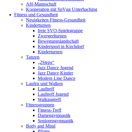
AH-Mannschaft
Kooperation mit SpVgg Unterhaching
Fitness und Gesundheit
Neuigkeiten Fitness-Gesundheit
Kinderturnen
freie SVO-Spielegruppe
Zwergerlturnen
Bewegungslandschaft
Kindersport in Kirchdorf
Kinderturnen
Tanzen
„2Steps“
Jazz Dance Jugend
Jazz Dance Kinder
Modern Line Dance
Laufen und Walken
Lauftreff
Lauftreff Jugend
Walkingtreff
Fitnessgruppen
Fitness-Treff
Damengymnastik
Seniorengymnastik
Body and Mind
Pilates