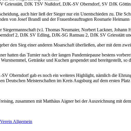
K SV Griesstätt, DJK TSV Nußdorf, DJK-SV Oberndorf, SV DJK Gött
tscheidung, auch hier ließ der Sieger nur ein Unentschieden zu. Die 
änden von Josef Brandl und der Frauenbeauftragten Rosmarie Heimann 
r Siegermannschaft (v.l. Thomas Neumaier, Norbert Lackner, Johann 
berndorf 2, DJK SV Edling, DJK-SG Ramsau 2, DJK SV Griesstätt un
stgeber den Sieg einer anderen Moarschaft überließen, aber mit dem zwe
er hatten das Turnier nach der langen Pandemiepause bestens vorbereit
Wurstsemmel, Getränke und Kuchen gespendet und bereitgestellt, so das
-SV Oberndorf gab es noch ein weiteres Highlight, nämlich die Ehr
n Deutschen Meisterschaften im Kreis Augsburg auf dem ersten Platz g
eising, zusammen mit Matthäus Aigner bei der Auszeichnung mit dem
Verein Allgemein