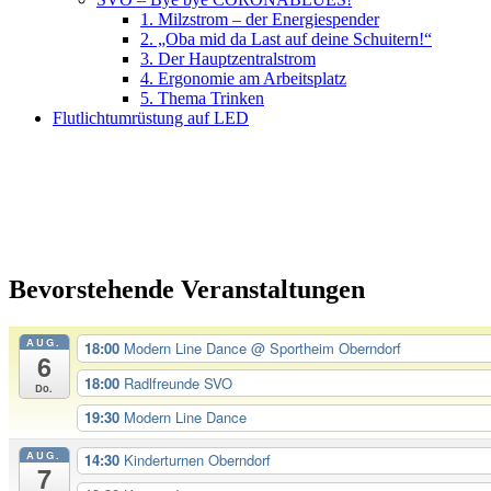
1. Milzstrom – der Energiespender
2. „Oba mid da Last auf deine Schuitern!“
3. Der Hauptzentralstrom
4. Ergonomie am Arbeitsplatz
5. Thema Trinken
Flutlichtumrüstung auf LED
Bevorstehende Veranstaltungen
AUG.
18:00
Modern Line Dance
@ Sportheim Oberndorf
6
18:00
Radlfreunde SVO
Do.
19:30
Modern Line Dance
AUG.
14:30
Kinderturnen Oberndorf
7