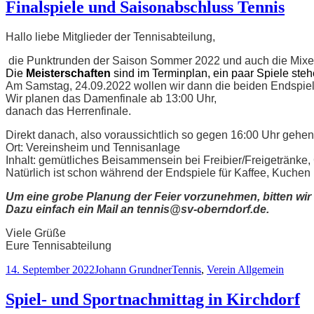
Finalspiele und Saisonabschluss Tennis
Hallo liebe Mitglieder der Tennisabteilung,
die Punktrunden der Saison Sommer 2022 und auch die Mixe
Die
Meisterschaften
sind im Terminplan, ein paar Spiele ste
Am Samstag, 24.09.2022 wollen wir dann die beiden Endspie
Wir planen das Damenfinale ab 13:00 Uhr,
danach das Herrenfinale.
Direkt danach, also voraussichtlich so gegen 16:00 Uhr gehen
Ort: Vereinsheim und Tennisanlage
Inhalt: gemütliches Beisammensein bei Freibier/Freigetränke, 
Natürlich ist schon während der Endspiele für Kaffee, Kuchen 
Um eine grobe Planung der Feier vorzunehmen, bitten wir 
Dazu einfach ein Mail an tennis@sv-oberndorf.de.
Viele Grüße
Eure Tennisabteilung
Veröffentlicht
Autor
Kategorien
14. September 2022
Johann Grundner
Tennis
,
Verein Allgemein
am
Spiel- und Sportnachmittag in Kirchdorf