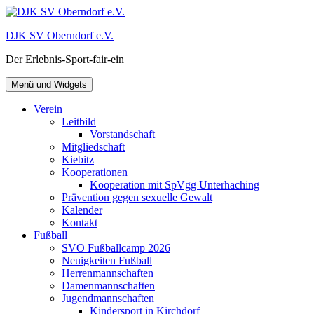
Zum
Inhalt
DJK SV Oberndorf e.V.
springen
Der Erlebnis-Sport-fair-ein
Menü und Widgets
Verein
Leitbild
Vorstandschaft
Mitgliedschaft
Kiebitz
Kooperationen
Kooperation mit SpVgg Unterhaching
Prävention gegen sexuelle Gewalt
Kalender
Kontakt
Fußball
SVO Fußballcamp 2026
Neuigkeiten Fußball
Herrenmannschaften
Damenmannschaften
Jugendmannschaften
Kindersport in Kirchdorf