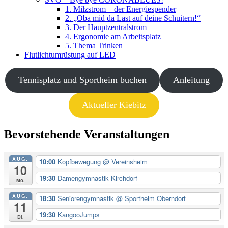
1. Milzstrom – der Energiespender
2. „Oba mid da Last auf deine Schuitern!“
3. Der Hauptzentralstrom
4. Ergonomie am Arbeitsplatz
5. Thema Trinken
Flutlichtumrüstung auf LED
Tennisplatz und Sportheim buchen
Anleitung
Aktueller Kiebitz
Bevorstehende Veranstaltungen
AUG.
10:00
Kopfbewegung
@ Vereinsheim
10
19:30
Damengymnastik Kirchdorf
Mo.
AUG.
18:30
Seniorengymnastik
@ Sportheim Oberndorf
11
19:30
KangooJumps
Di.