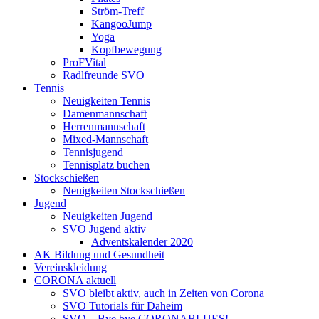
Ström-Treff
KangooJump
Yoga
Kopfbewegung
ProFVital
Radlfreunde SVO
Tennis
Neuigkeiten Tennis
Damenmannschaft
Herrenmannschaft
Mixed-Mannschaft
Tennisjugend
Tennisplatz buchen
Stockschießen
Neuigkeiten Stockschießen
Jugend
Neuigkeiten Jugend
SVO Jugend aktiv
Adventskalender 2020
AK Bildung und Gesundheit
Vereinskleidung
CORONA aktuell
SVO bleibt aktiv, auch in Zeiten von Corona
SVO Tutorials für Daheim
SVO – Bye bye CORONABLUES!