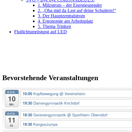
1. Milzstrom – der Energiespender
2. „Oba mid da Last auf deine Schuitern!“
3. Der Hauptzentralstrom
4. Ergonomie am Arbeitsplatz
5. Thema Trinken
Flutlichtumrüstung auf LED
Bevorstehende Veranstaltungen
AUG.
10:00
Kopfbewegung
@ Vereinsheim
10
19:30
Damengymnastik Kirchdorf
Mo.
AUG.
18:30
Seniorengymnastik
@ Sportheim Oberndorf
11
19:30
KangooJumps
Di.