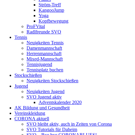
Ström-Treff
KangooJump
Yoga
Kopfbewegung
ProFVital
Radlfreunde SVO
Tennis
Neuigkeiten Tennis
Damenmannschaft
Herrenmannschaft
Mixed-Mannschaft
Tennisjugend
Tennisplatz buchen
Stockschießen
Neuigkeiten Stockschießen
Jugend
Neuigkeiten Jugend
SVO Jugend aktiv
Adventskalender 2020
AK Bildung und Gesundheit
Vereinskleidung
CORONA aktuell
SVO bleibt aktiv, auch in Zeiten von Corona
SVO Tutorials für Daheim
SVO – Bye bye CORONABLUES!