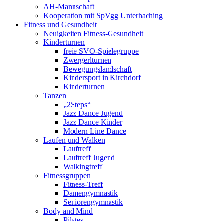
AH-Mannschaft
Kooperation mit SpVgg Unterhaching
Fitness und Gesundheit
Neuigkeiten Fitness-Gesundheit
Kinderturnen
freie SVO-Spielegruppe
Zwergerlturnen
Bewegungslandschaft
Kindersport in Kirchdorf
Kinderturnen
Tanzen
„2Steps“
Jazz Dance Jugend
Jazz Dance Kinder
Modern Line Dance
Laufen und Walken
Lauftreff
Lauftreff Jugend
Walkingtreff
Fitnessgruppen
Fitness-Treff
Damengymnastik
Seniorengymnastik
Body and Mind
Pilates