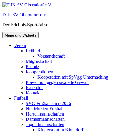
Zum
Inhalt
DJK SV Oberndorf e.V.
springen
Der Erlebnis-Sport-fair-ein
Menü und Widgets
Verein
Leitbild
Vorstandschaft
Mitgliedschaft
Kiebitz
Kooperationen
Kooperation mit SpVgg Unterhaching
Prävention gegen sexuelle Gewalt
Kalender
Kontakt
Fußball
SVO Fußballcamp 2026
Neuigkeiten Fußball
Herrenmannschaften
Damenmannschaften
Jugendmannschaften
Kindersport in Kirchdorf