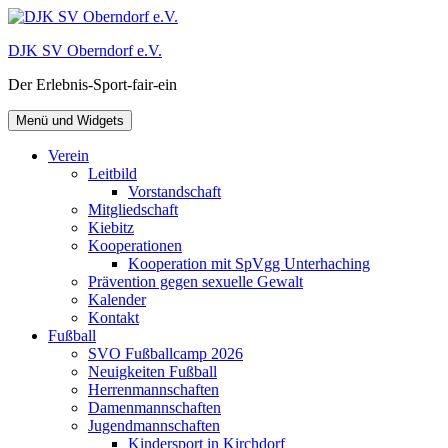
Zum
Inhalt
DJK SV Oberndorf e.V.
springen
Der Erlebnis-Sport-fair-ein
Menü und Widgets
Verein
Leitbild
Vorstandschaft
Mitgliedschaft
Kiebitz
Kooperationen
Kooperation mit SpVgg Unterhaching
Prävention gegen sexuelle Gewalt
Kalender
Kontakt
Fußball
SVO Fußballcamp 2026
Neuigkeiten Fußball
Herrenmannschaften
Damenmannschaften
Jugendmannschaften
Kindersport in Kirchdorf