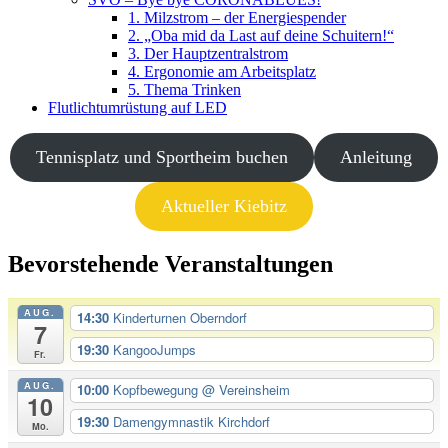
1. Milzstrom – der Energiespender
2. „Oba mid da Last auf deine Schuitern!“
3. Der Hauptzentralstrom
4. Ergonomie am Arbeitsplatz
5. Thema Trinken
Flutlichtumrüstung auf LED
Tennisplatz und Sportheim buchen
Anleitung
Aktueller Kiebitz
Bevorstehende Veranstaltungen
AUG.
14:30
Kinderturnen Oberndorf
7
19:30
KangooJumps
Fr.
AUG.
10:00
Kopfbewegung
@ Vereinsheim
10
19:30
Damengymnastik Kirchdorf
Mo.