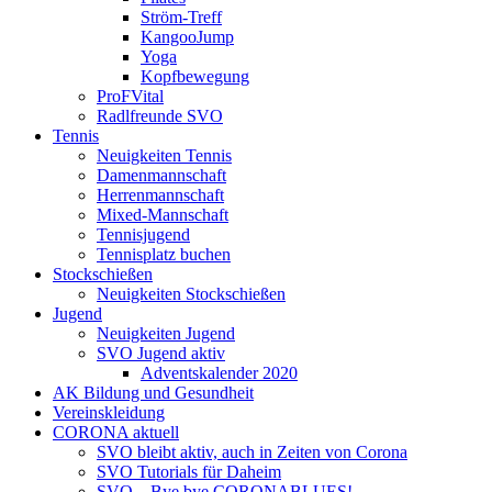
Ström-Treff
KangooJump
Yoga
Kopfbewegung
ProFVital
Radlfreunde SVO
Tennis
Neuigkeiten Tennis
Damenmannschaft
Herrenmannschaft
Mixed-Mannschaft
Tennisjugend
Tennisplatz buchen
Stockschießen
Neuigkeiten Stockschießen
Jugend
Neuigkeiten Jugend
SVO Jugend aktiv
Adventskalender 2020
AK Bildung und Gesundheit
Vereinskleidung
CORONA aktuell
SVO bleibt aktiv, auch in Zeiten von Corona
SVO Tutorials für Daheim
SVO – Bye bye CORONABLUES!