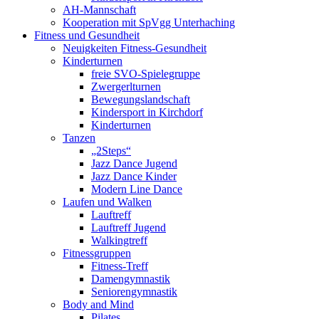
AH-Mannschaft
Kooperation mit SpVgg Unterhaching
Fitness und Gesundheit
Neuigkeiten Fitness-Gesundheit
Kinderturnen
freie SVO-Spielegruppe
Zwergerlturnen
Bewegungslandschaft
Kindersport in Kirchdorf
Kinderturnen
Tanzen
„2Steps“
Jazz Dance Jugend
Jazz Dance Kinder
Modern Line Dance
Laufen und Walken
Lauftreff
Lauftreff Jugend
Walkingtreff
Fitnessgruppen
Fitness-Treff
Damengymnastik
Seniorengymnastik
Body and Mind
Pilates