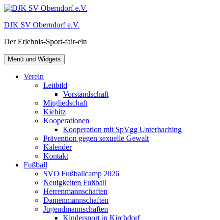
Zum
Inhalt
DJK SV Oberndorf e.V.
springen
Der Erlebnis-Sport-fair-ein
Menü und Widgets
Verein
Leitbild
Vorstandschaft
Mitgliedschaft
Kiebitz
Kooperationen
Kooperation mit SpVgg Unterhaching
Prävention gegen sexuelle Gewalt
Kalender
Kontakt
Fußball
SVO Fußballcamp 2026
Neuigkeiten Fußball
Herrenmannschaften
Damenmannschaften
Jugendmannschaften
Kindersport in Kirchdorf