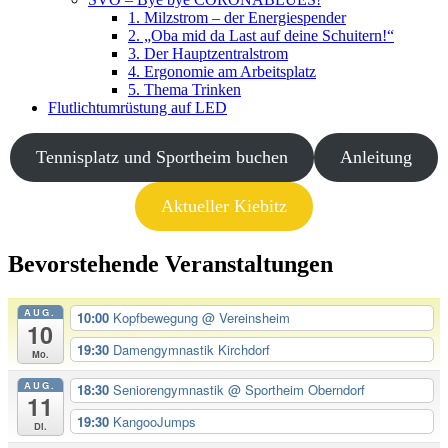
1. Milzstrom – der Energiespender
2. „Oba mid da Last auf deine Schuitern!“
3. Der Hauptzentralstrom
4. Ergonomie am Arbeitsplatz
5. Thema Trinken
Flutlichtumrüstung auf LED
Tennisplatz und Sportheim buchen
Anleitung
Aktueller Kiebitz
Bevorstehende Veranstaltungen
AUG.
10:00
Kopfbewegung
@ Vereinsheim
10
19:30
Damengymnastik Kirchdorf
Mo.
AUG.
18:30
Seniorengymnastik
@ Sportheim Oberndorf
11
19:30
KangooJumps
Di.