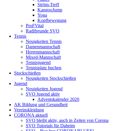
Ström-Treff
KangooJump
Yoga
Kopfbewegung
ProFVital
Radlfreunde SVO
Tennis
Neuigkeiten Tennis
Damenmannschaft
Herrenmannschaft
Mixed-Mannschaft
Tennisjugend
Tennisplatz buchen
Stockschießen
Neuigkeiten Stockschießen
Jugend
Neuigkeiten Jugend
SVO Jugend aktiv
Adventskalender 2020
AK Bildung und Gesundheit
Vereinskleidung
CORONA aktuell
SVO bleibt aktiv, auch in Zeiten von Corona
SVO Tutorials für Daheim
SVO – Bye bye CORONABLUES!