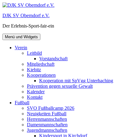
Zum
Inhalt
DJK SV Oberndorf e.V.
springen
Der Erlebnis-Sport-fair-ein
Menü und Widgets
Verein
Leitbild
Vorstandschaft
Mitgliedschaft
Kiebitz
Kooperationen
Kooperation mit SpVgg Unterhaching
Prävention gegen sexuelle Gewalt
Kalender
Kontakt
Fußball
SVO Fußballcamp 2026
Neuigkeiten Fußball
Herrenmannschaften
Damenmannschaften
Jugendmannschaften
Kindersport in Kirchdorf