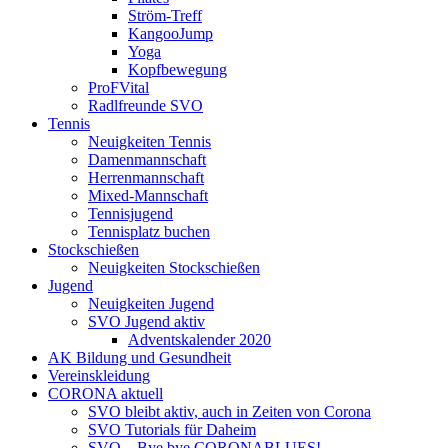
Ström-Treff
KangooJump
Yoga
Kopfbewegung
ProFVital
Radlfreunde SVO
Tennis
Neuigkeiten Tennis
Damenmannschaft
Herrenmannschaft
Mixed-Mannschaft
Tennisjugend
Tennisplatz buchen
Stockschießen
Neuigkeiten Stockschießen
Jugend
Neuigkeiten Jugend
SVO Jugend aktiv
Adventskalender 2020
AK Bildung und Gesundheit
Vereinskleidung
CORONA aktuell
SVO bleibt aktiv, auch in Zeiten von Corona
SVO Tutorials für Daheim
SVO – Bye bye CORONABLUES!