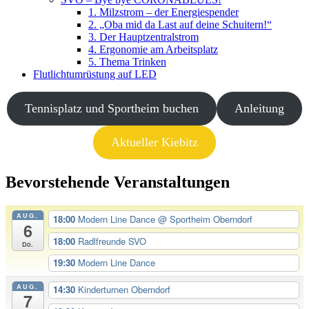
1. Milzstrom – der Energiespender
2. „Oba mid da Last auf deine Schuitern!“
3. Der Hauptzentralstrom
4. Ergonomie am Arbeitsplatz
5. Thema Trinken
Flutlichtumrüstung auf LED
Tennisplatz und Sportheim buchen
Anleitung
Aktueller Kiebitz
Bevorstehende Veranstaltungen
AUG.
18:00
Modern Line Dance
@ Sportheim Oberndorf
6
18:00
Radlfreunde SVO
Do.
19:30
Modern Line Dance
AUG.
14:30
Kinderturnen Oberndorf
7