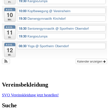
19:30
KangooJumps
Fr.
AUG.
10:00
Kopfbewegung
@ Vereinsheim
10
19:30
Damengymnastik Kirchdorf
Mo.
AUG.
18:30
Seniorengymnastik
@ Sportheim Oberndorf
11
19:30
KangooJumps
Di.
AUG.
08:30
Yoga
@ Sportheim Oberndorf
12
Mi.
Kalender anzeigen
Vereinsbekleidung
SVO Vereinskleidung jetzt bestellen!
Suche