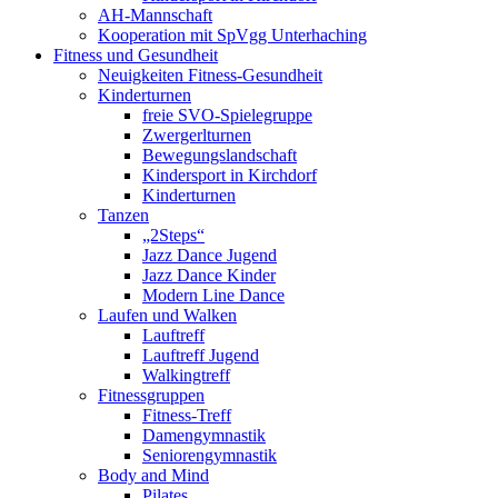
AH-Mannschaft
Kooperation mit SpVgg Unterhaching
Fitness und Gesundheit
Neuigkeiten Fitness-Gesundheit
Kinderturnen
freie SVO-Spielegruppe
Zwergerlturnen
Bewegungslandschaft
Kindersport in Kirchdorf
Kinderturnen
Tanzen
„2Steps“
Jazz Dance Jugend
Jazz Dance Kinder
Modern Line Dance
Laufen und Walken
Lauftreff
Lauftreff Jugend
Walkingtreff
Fitnessgruppen
Fitness-Treff
Damengymnastik
Seniorengymnastik
Body and Mind
Pilates