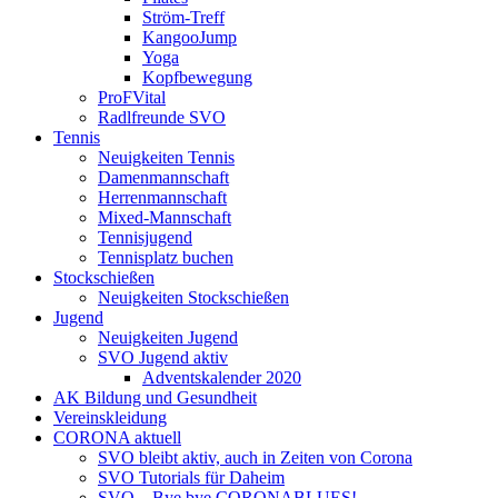
Ström-Treff
KangooJump
Yoga
Kopfbewegung
ProFVital
Radlfreunde SVO
Tennis
Neuigkeiten Tennis
Damenmannschaft
Herrenmannschaft
Mixed-Mannschaft
Tennisjugend
Tennisplatz buchen
Stockschießen
Neuigkeiten Stockschießen
Jugend
Neuigkeiten Jugend
SVO Jugend aktiv
Adventskalender 2020
AK Bildung und Gesundheit
Vereinskleidung
CORONA aktuell
SVO bleibt aktiv, auch in Zeiten von Corona
SVO Tutorials für Daheim
SVO – Bye bye CORONABLUES!