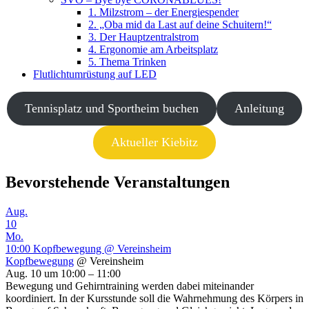
1. Milzstrom – der Energiespender
2. „Oba mid da Last auf deine Schuitern!“
3. Der Hauptzentralstrom
4. Ergonomie am Arbeitsplatz
5. Thema Trinken
Flutlichtumrüstung auf LED
Tennisplatz und Sportheim buchen
Anleitung
Aktueller Kiebitz
Bevorstehende Veranstaltungen
Aug.
10
Mo.
10:00
Kopfbewegung
@ Vereinsheim
Kopfbewegung
@ Vereinsheim
Aug. 10 um 10:00 – 11:00
Bewegung und Gehirntraining werden dabei miteinander
koordiniert. In der Kursstunde soll die Wahrnehmung des Körpers in