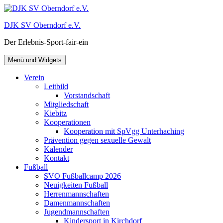
Zum
Inhalt
DJK SV Oberndorf e.V.
springen
Der Erlebnis-Sport-fair-ein
Menü und Widgets
Verein
Leitbild
Vorstandschaft
Mitgliedschaft
Kiebitz
Kooperationen
Kooperation mit SpVgg Unterhaching
Prävention gegen sexuelle Gewalt
Kalender
Kontakt
Fußball
SVO Fußballcamp 2026
Neuigkeiten Fußball
Herrenmannschaften
Damenmannschaften
Jugendmannschaften
Kindersport in Kirchdorf