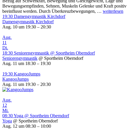
Bezug auf Schwerkraft, Bewegung und Gleichgewicht, Lage und
Bewegungsempfinden, Sehnen, Muskeln Gelenke und Kraft positiv
Kopfbewegun
beeinflusst werden. Durch Überkreuzbewegungen, …
weiterlesen
19:30
Damengymnastik Kirchdorf
Damengymnastik Kirchdorf
Aug. 10 um 19:30 – 20:30
Aug.
11
Di.
18:30
Seniorengymnastik
@ Sportheim Oberndorf
Seniorengymnastik
@ Sportheim Oberndorf
Aug. 11 um 18:30 – 19:30
19:30
KangooJumps
KangooJumps
Aug. 11 um 19:30 – 20:30
Aug.
12
Mi.
08:30
Yoga
@ Sportheim Oberndorf
Yoga
@ Sportheim Oberndorf
Aug. 12 um 08:30 – 10:00