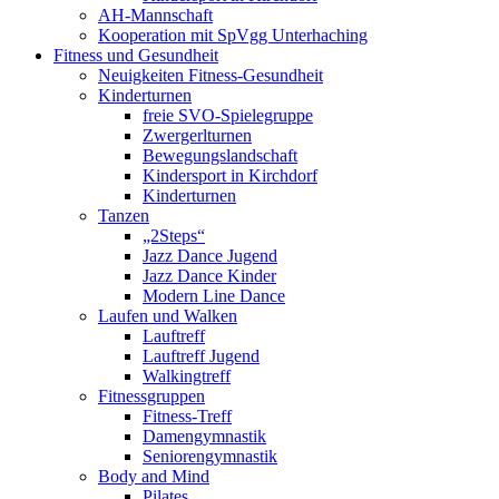
AH-Mannschaft
Kooperation mit SpVgg Unterhaching
Fitness und Gesundheit
Neuigkeiten Fitness-Gesundheit
Kinderturnen
freie SVO-Spielegruppe
Zwergerlturnen
Bewegungslandschaft
Kindersport in Kirchdorf
Kinderturnen
Tanzen
„2Steps“
Jazz Dance Jugend
Jazz Dance Kinder
Modern Line Dance
Laufen und Walken
Lauftreff
Lauftreff Jugend
Walkingtreff
Fitnessgruppen
Fitness-Treff
Damengymnastik
Seniorengymnastik
Body and Mind
Pilates