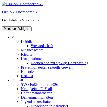
Zum
Inhalt
DJK SV Oberndorf e.V.
springen
Der Erlebnis-Sport-fair-ein
Menü und Widgets
Verein
Leitbild
Vorstandschaft
Mitgliedschaft
Kiebitz
Kooperationen
Kooperation mit SpVgg Unterhaching
Prävention gegen sexuelle Gewalt
Kalender
Kontakt
Fußball
SVO Fußballcamp 2026
Neuigkeiten Fußball
Herrenmannschaften
Damenmannschaften
Jugendmannschaften
Kindersport in Kirchdorf