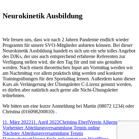
Neurokinetik Ausbildung
Wir freuen uns, dass wir nach 2 Jahren Pandemie endlich wieder
Programm für unsere SVO-Mitglieder anbieten können. Bei dieser
Neurokinetik Ausbildung handelt es sich um ein sehr tolles Angebot
des DJKs, der uns auch entsprechend erfahrene Referenten zur
Verfügung stellen wird, die den Tag für und mit uns gestalten
werden. Nach einem theoretischen Input am Vormittag werden wir
am Nachmittag vor allem praktisch tätig werden und konkrete
Trainingsübungen für den Sportalltag lernen. Außerdem kann dieser
Kurs als Verlängerung der Übungsleiter C-Lizenz genutzt werden,
es dürfen aber natürlich auch gerne alle Nicht-Übungsleiter
teilnehmen.
Wir bitten um eine kurze Anmeldung bei Martin (08072 1234) oder
Christina (016098200810) .
Veröffentlicht
Autor
Kategorien
11. März 2022
11. April 2022
Christina Eberl
Verein Allgemein
am
Beitragsnavigation
Vorheriger
Vorheriger
Abteilungsversammlung Tennis online
Nächster
Beitrag:
Nächster
Abteilungsversammlung Tennis
Beitrag:
Datenschutzerklärung
Stolz präsentiert von WordPress