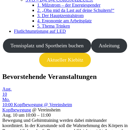
1. Milzstrom – der Energiespender
2. „Oba mid da Last auf deine Schuitern!“
3. Der Hauptzentralstrom
4. Ergonomie am Arbeitsplatz
5. Thema Trinken
Flutlichtumrüstung auf LED
Tennisplatz und Sportheim buchen
Anleitung
Aktueller Kiebitz
Bevorstehende Veranstaltungen
Aug.
10
Mo.
10:00
Kopfbewegung
@ Vereinsheim
Kopfbewegung
@ Vereinsheim
Aug. 10 um 10:00 – 11:00
Bewegung und Gehirntraining werden dabei miteinander
koordiniert. In der Kursstunde soll die Wahrnehmung des Körpers in