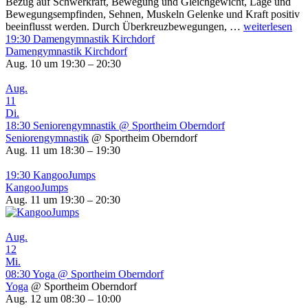
Bezug auf Schwerkraft, Bewegung und Gleichgewicht, Lage und
Bewegungsempfinden, Sehnen, Muskeln Gelenke und Kraft positiv
Kopfbewegun
beeinflusst werden. Durch Überkreuzbewegungen, …
weiterlesen
19:30
Damengymnastik Kirchdorf
Damengymnastik Kirchdorf
Aug. 10 um 19:30 – 20:30
Aug.
11
Di.
18:30
Seniorengymnastik
@ Sportheim Oberndorf
Seniorengymnastik
@ Sportheim Oberndorf
Aug. 11 um 18:30 – 19:30
19:30
KangooJumps
KangooJumps
Aug. 11 um 19:30 – 20:30
Aug.
12
Mi.
08:30
Yoga
@ Sportheim Oberndorf
Yoga
@ Sportheim Oberndorf
Aug. 12 um 08:30 – 10:00