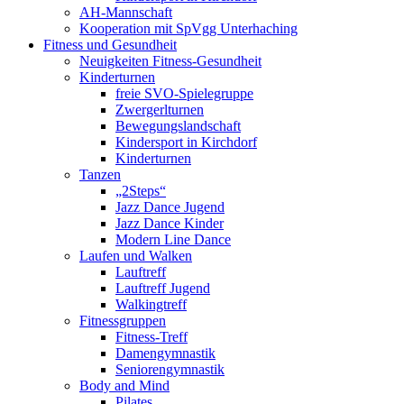
AH-Mannschaft
Kooperation mit SpVgg Unterhaching
Fitness und Gesundheit
Neuigkeiten Fitness-Gesundheit
Kinderturnen
freie SVO-Spielegruppe
Zwergerlturnen
Bewegungslandschaft
Kindersport in Kirchdorf
Kinderturnen
Tanzen
„2Steps“
Jazz Dance Jugend
Jazz Dance Kinder
Modern Line Dance
Laufen und Walken
Lauftreff
Lauftreff Jugend
Walkingtreff
Fitnessgruppen
Fitness-Treff
Damengymnastik
Seniorengymnastik
Body and Mind
Pilates