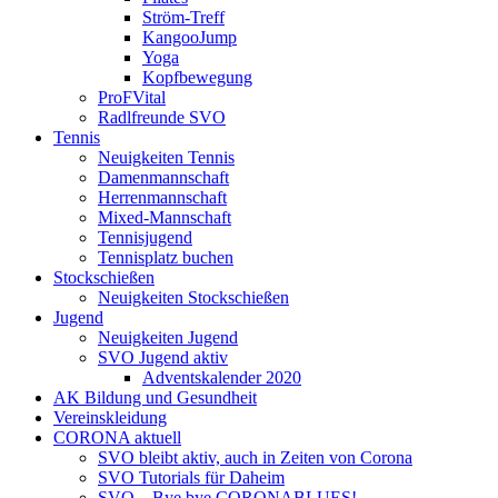
Ström-Treff
KangooJump
Yoga
Kopfbewegung
ProFVital
Radlfreunde SVO
Tennis
Neuigkeiten Tennis
Damenmannschaft
Herrenmannschaft
Mixed-Mannschaft
Tennisjugend
Tennisplatz buchen
Stockschießen
Neuigkeiten Stockschießen
Jugend
Neuigkeiten Jugend
SVO Jugend aktiv
Adventskalender 2020
AK Bildung und Gesundheit
Vereinskleidung
CORONA aktuell
SVO bleibt aktiv, auch in Zeiten von Corona
SVO Tutorials für Daheim
SVO – Bye bye CORONABLUES!