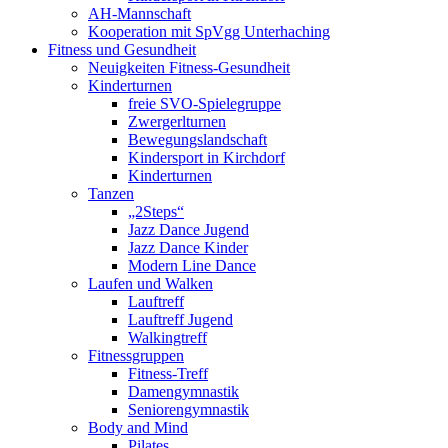
AH-Mannschaft
Kooperation mit SpVgg Unterhaching
Fitness und Gesundheit
Neuigkeiten Fitness-Gesundheit
Kinderturnen
freie SVO-Spielegruppe
Zwergerlturnen
Bewegungslandschaft
Kindersport in Kirchdorf
Kinderturnen
Tanzen
„2Steps“
Jazz Dance Jugend
Jazz Dance Kinder
Modern Line Dance
Laufen und Walken
Lauftreff
Lauftreff Jugend
Walkingtreff
Fitnessgruppen
Fitness-Treff
Damengymnastik
Seniorengymnastik
Body and Mind
Pilates