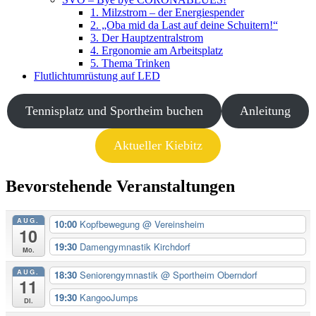
1. Milzstrom – der Energiespender
2. „Oba mid da Last auf deine Schuitern!“
3. Der Hauptzentralstrom
4. Ergonomie am Arbeitsplatz
5. Thema Trinken
Flutlichtumrüstung auf LED
Tennisplatz und Sportheim buchen
Anleitung
Aktueller Kiebitz
Bevorstehende Veranstaltungen
AUG.
10:00
Kopfbewegung
@ Vereinsheim
10
19:30
Damengymnastik Kirchdorf
Mo.
AUG.
18:30
Seniorengymnastik
@ Sportheim Oberndorf
11
19:30
KangooJumps
Di.