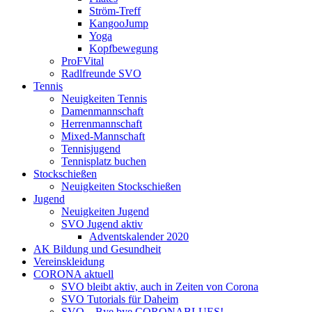
Ström-Treff
KangooJump
Yoga
Kopfbewegung
ProFVital
Radlfreunde SVO
Tennis
Neuigkeiten Tennis
Damenmannschaft
Herrenmannschaft
Mixed-Mannschaft
Tennisjugend
Tennisplatz buchen
Stockschießen
Neuigkeiten Stockschießen
Jugend
Neuigkeiten Jugend
SVO Jugend aktiv
Adventskalender 2020
AK Bildung und Gesundheit
Vereinskleidung
CORONA aktuell
SVO bleibt aktiv, auch in Zeiten von Corona
SVO Tutorials für Daheim
SVO – Bye bye CORONABLUES!