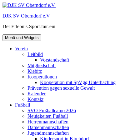
Zum
Inhalt
DJK SV Oberndorf e.V.
springen
Der Erlebnis-Sport-fair-ein
Menü und Widgets
Verein
Leitbild
Vorstandschaft
Mitgliedschaft
Kiebitz
Kooperationen
Kooperation mit SpVgg Unterhaching
Prävention gegen sexuelle Gewalt
Kalender
Kontakt
Fußball
SVO Fußballcamp 2026
Neuigkeiten Fußball
Herrenmannschaften
Damenmannschaften
Jugendmannschaften
Kindersport in Kirchdorf