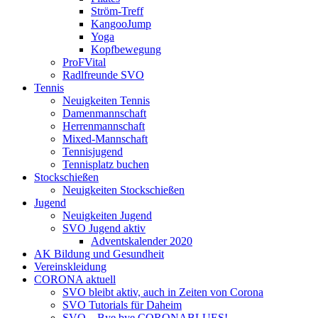
Ström-Treff
KangooJump
Yoga
Kopfbewegung
ProFVital
Radlfreunde SVO
Tennis
Neuigkeiten Tennis
Damenmannschaft
Herrenmannschaft
Mixed-Mannschaft
Tennisjugend
Tennisplatz buchen
Stockschießen
Neuigkeiten Stockschießen
Jugend
Neuigkeiten Jugend
SVO Jugend aktiv
Adventskalender 2020
AK Bildung und Gesundheit
Vereinskleidung
CORONA aktuell
SVO bleibt aktiv, auch in Zeiten von Corona
SVO Tutorials für Daheim
SVO – Bye bye CORONABLUES!