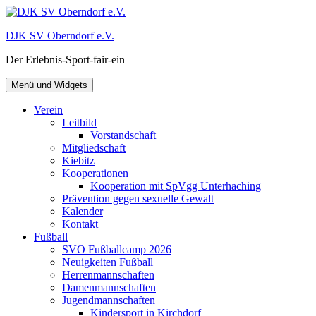
Zum
Inhalt
DJK SV Oberndorf e.V.
springen
Der Erlebnis-Sport-fair-ein
Menü und Widgets
Verein
Leitbild
Vorstandschaft
Mitgliedschaft
Kiebitz
Kooperationen
Kooperation mit SpVgg Unterhaching
Prävention gegen sexuelle Gewalt
Kalender
Kontakt
Fußball
SVO Fußballcamp 2026
Neuigkeiten Fußball
Herrenmannschaften
Damenmannschaften
Jugendmannschaften
Kindersport in Kirchdorf