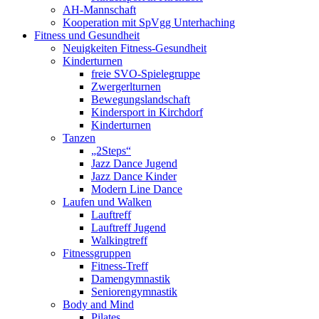
AH-Mannschaft
Kooperation mit SpVgg Unterhaching
Fitness und Gesundheit
Neuigkeiten Fitness-Gesundheit
Kinderturnen
freie SVO-Spielegruppe
Zwergerlturnen
Bewegungslandschaft
Kindersport in Kirchdorf
Kinderturnen
Tanzen
„2Steps“
Jazz Dance Jugend
Jazz Dance Kinder
Modern Line Dance
Laufen und Walken
Lauftreff
Lauftreff Jugend
Walkingtreff
Fitnessgruppen
Fitness-Treff
Damengymnastik
Seniorengymnastik
Body and Mind
Pilates