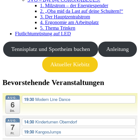
1. Milzstrom – der Energiespender
2. „Oba mid da Last auf deine Schuitern!“
3. Der Hauptzentralstrom
4. Ergonomie am Arbeitsplatz
5. Thema Trinken
Flutlichtumrüstung auf LED
Tennisplatz und Sportheim buchen
Anleitung
Aktueller Kiebitz
Bevorstehende Veranstaltungen
AUG.
19:30
Modern Line Dance
6
Do.
AUG.
14:30
Kinderturnen Oberndorf
7
19:30
KangooJumps
Fr.