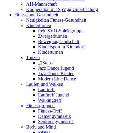
AH-Mannschaft
Kooperation mit SpVgg Unterhaching
Fitness und Gesundheit
Neuigkeiten Fitness-Gesundheit
Kinderturnen
freie SVO-Spielegruppe
Zwergerlturnen
Bewegungslandschaft
Kindersport in Kirchdorf
Kinderturnen
Tanzen
„2Steps“
Jazz Dance Jugend
Jazz Dance Kinder
Modern Line Dance
Laufen und Walken
Lauftreff
Lauftreff Jugend
Walkingtreff
Fitnessgruppen
Fitness-Treff
Damengymnastik
Seniorengymnastik
Body and Mind
Pilates