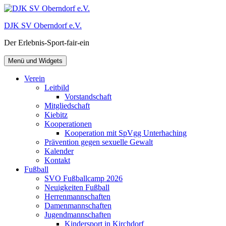
Zum
Inhalt
DJK SV Oberndorf e.V.
springen
Der Erlebnis-Sport-fair-ein
Menü und Widgets
Verein
Leitbild
Vorstandschaft
Mitgliedschaft
Kiebitz
Kooperationen
Kooperation mit SpVgg Unterhaching
Prävention gegen sexuelle Gewalt
Kalender
Kontakt
Fußball
SVO Fußballcamp 2026
Neuigkeiten Fußball
Herrenmannschaften
Damenmannschaften
Jugendmannschaften
Kindersport in Kirchdorf