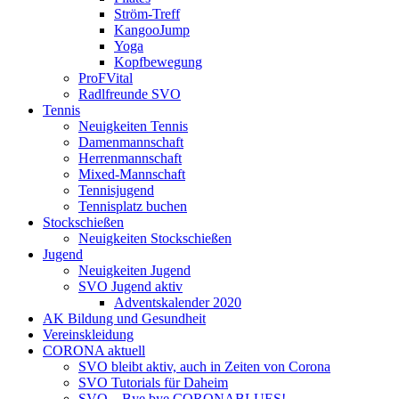
Ström-Treff
KangooJump
Yoga
Kopfbewegung
ProFVital
Radlfreunde SVO
Tennis
Neuigkeiten Tennis
Damenmannschaft
Herrenmannschaft
Mixed-Mannschaft
Tennisjugend
Tennisplatz buchen
Stockschießen
Neuigkeiten Stockschießen
Jugend
Neuigkeiten Jugend
SVO Jugend aktiv
Adventskalender 2020
AK Bildung und Gesundheit
Vereinskleidung
CORONA aktuell
SVO bleibt aktiv, auch in Zeiten von Corona
SVO Tutorials für Daheim
SVO – Bye bye CORONABLUES!