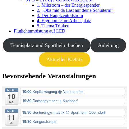
1. Milzstrom – der Energiespender
2. „Oba mid da Last auf deine Schuitern!“
3. Der Hauptzentralstrom
4. Ergonomie am Arbeitsplatz
5. Thema Trinken
Flutlichtumrüstung auf LED
Tennisplatz und Sportheim buchen
Anleitung
Aktueller Kiebitz
Bevorstehende Veranstaltungen
AUG.
10:00
Kopfbewegung
@ Vereinsheim
10
19:30
Damengymnastik Kirchdorf
Mo.
AUG.
18:30
Seniorengymnastik
@ Sportheim Oberndorf
11
19:30
KangooJumps
Di.