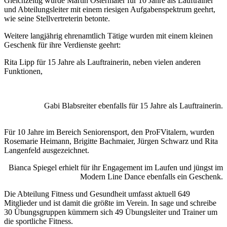
Gleichzeitig wurde Martin Ostermaier für 10 Jahre als Lauftrainer
und Abteilungsleiter mit einem riesigen Aufgabenspektrum geehrt,
wie seine Stellvertreterin betonte.
Weitere langjährig ehrenamtlich Tätige wurden mit einem kleinen
Geschenk für ihre Verdienste geehrt:
Rita Lipp für 15 Jahre als Lauftrainerin, neben vielen anderen
Funktionen,
Gabi Blabsreiter ebenfalls für 15 Jahre als Lauftrainerin.
Für 10 Jahre im Bereich Seniorensport, den ProFVitalern, wurden
Rosemarie Heimann, Brigitte Bachmaier, Jürgen Schwarz und Rita
Langenfeld ausgezeichnet.
Bianca Spiegel erhielt für ihr Engagement im Laufen und jüngst im
Modern Line Dance ebenfalls ein Geschenk.
Die Abteilung Fitness und Gesundheit umfasst aktuell 649
Mitglieder und ist damit die größte im Verein. In sage und schreibe
30 Übungsgruppen kümmern sich 49 Übungsleiter und Trainer um
die sportliche Fitness.