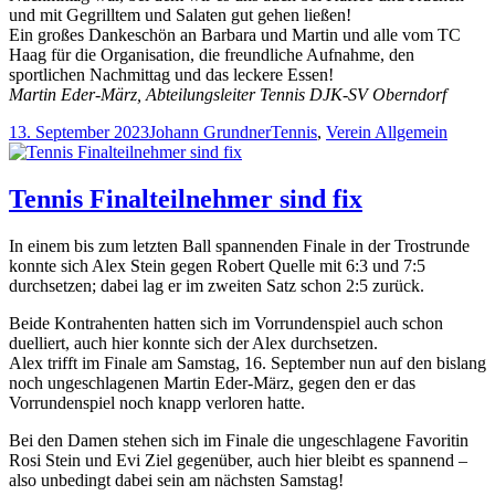
und mit Gegrilltem und Salaten gut gehen ließen!
Ein großes Dankeschön an Barbara und Martin und alle vom TC
Haag für die Organisation, die freundliche Aufnahme, den
sportlichen Nachmittag und das leckere Essen!
Martin Eder-März, Abteilungsleiter Tennis DJK-SV Oberndorf
Veröffentlicht
Autor
Kategorien
13. September 2023
Johann Grundner
Tennis
,
Verein Allgemein
am
Tennis Finalteilnehmer sind fix
In einem bis zum letzten Ball spannenden Finale in der Trostrunde
konnte sich Alex Stein gegen Robert Quelle mit 6:3 und 7:5
durchsetzen; dabei lag er im zweiten Satz schon 2:5 zurück.
Beide Kontrahenten hatten sich im Vorrundenspiel auch schon
duelliert, auch hier konnte sich der Alex durchsetzen.
Alex trifft im Finale am Samstag, 16. September nun auf den bislang
noch ungeschlagenen Martin Eder-März, gegen den er das
Vorrundenspiel noch knapp verloren hatte.
Bei den Damen stehen sich im Finale die ungeschlagene Favoritin
Rosi Stein und Evi Ziel gegenüber, auch hier bleibt es spannend –
also unbedingt dabei sein am nächsten Samstag!