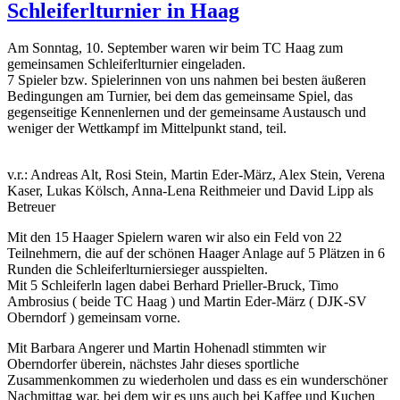
Schleiferlturnier in Haag
Am Sonntag, 10. September waren wir beim TC Haag zum
gemeinsamen Schleiferlturnier eingeladen.
7 Spieler bzw. Spielerinnen von uns nahmen bei besten äußeren
Bedingungen am Turnier, bei dem das gemeinsame Spiel, das
gegenseitige Kennenlernen und der gemeinsame Austausch und
weniger der Wettkampf im Mittelpunkt stand, teil.
v.r.: Andreas Alt, Rosi Stein, Martin Eder-März, Alex Stein, Verena
Kaser, Lukas Kölsch, Anna-Lena Reithmeier und David Lipp als
Betreuer
Mit den 15 Haager Spielern waren wir also ein Feld von 22
Teilnehmern, die auf der schönen Haager Anlage auf 5 Plätzen in 6
Runden die Schleiferlturniersieger ausspielten.
Mit 5 Schleiferln lagen dabei Berhard Prieller-Bruck, Timo
Ambrosius ( beide TC Haag ) und Martin Eder-März ( DJK-SV
Oberndorf ) gemeinsam vorne.
Mit Barbara Angerer und Martin Hohenadl stimmten wir
Oberndorfer überein, nächstes Jahr dieses sportliche
Zusammenkommen zu wiederholen und dass es ein wunderschöner
Nachmittag war, bei dem wir es uns auch bei Kaffee und Kuchen