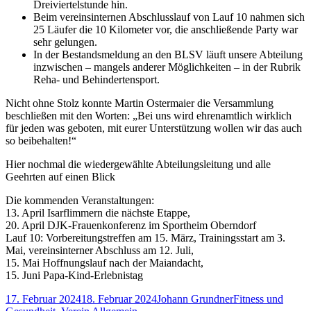
Dreiviertelstunde hin.
Beim vereinsinternen Abschlusslauf von Lauf 10 nahmen sich
25 Läufer die 10 Kilometer vor, die anschließende Party war
sehr gelungen.
In der Bestandsmeldung an den BLSV läuft unsere Abteilung
inzwischen – mangels anderer Möglichkeiten – in der Rubrik
Reha- und Behindertensport.
Nicht ohne Stolz konnte Martin Ostermaier die Versammlung
beschließen mit den Worten: „Bei uns wird ehrenamtlich wirklich
für jeden was geboten, mit eurer Unterstützung wollen wir das auch
so beibehalten!“
Hier nochmal die wiedergewählte Abteilungsleitung und alle
Geehrten auf einen Blick
Die kommenden Veranstaltungen:
13. April Isarflimmern die nächste Etappe,
20. April DJK-Frauenkonferenz im Sportheim Oberndorf
Lauf 10: Vorbereitungstreffen am 15. März, Trainingsstart am 3.
Mai, vereinsinterner Abschluss am 12. Juli,
15. Mai Hoffnungslauf nach der Maiandacht,
15. Juni Papa-Kind-Erlebnistag
Veröffentlicht
Autor
Kategorien
17. Februar 2024
18. Februar 2024
Johann Grundner
Fitness und
am