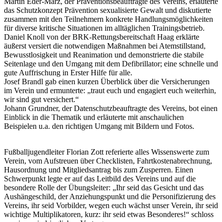
Martin Eder-März, der Präventionsbeauftragte des Vereins, erläuterte
das Schutzkonzept Prävention sexualisierte Gewalt und diskutierte
zusammen mit den Teilnehmern konkrete Handlungsmöglichkeiten
für diverse kritische Situationen im alltäglichen Trainingsbetrieb.
Daniel Knoll von der BRK-Rettungsbereitschaft Haag erklärte
äußerst versiert die notwendigen Maßnahmen bei Atemstillstand,
Bewusstlosigkeit und Reanimation und demonstrierte die stabile
Seitenlage und den Umgang mit dem Defibrillator; eine schnelle und
gute Auffrischung in Erster Hilfe für alle.
Josef Brandl gab einen kurzen Überblick über die Versicherungen
im Verein und ermunterte: „traut euch und engagiert euch weiterhin,
wir sind gut versichert.“
Johann Grundner, der Datenschutzbeauftragte des Vereins, bot einen
Einblick in die Thematik und erläuterte mit anschaulichen
Beispielen u.a. den richtigen Umgang mit Bildern und Fotos.
Fußballjugendleiter Florian Zott referierte alles Wissenswerte zum
Verein, vom Aufstreuen über Checklisten, Fahrtkostenabrechnung,
Hausordnung und Mitgliedsantrag bis zum Zusperren. Einen
Schwerpunkt legte er auf das Leitbild des Vereins und auf die
besondere Rolle der Übungsleiter: „Ihr seid das Gesicht und das
Aushängeschild, der Anziehungspunkt und die Personifizierung des
Vereins, ihr seid Vorbilder, wegen euch wächst unser Verein, ihr seid
wichtige Multiplikatoren, kurz: ihr seid etwas Besonderes!“ schloss