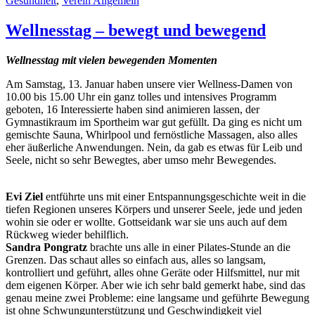
Gesundheit
,
Verein Allgemein
Wellnesstag – bewegt und bewegend
Wellnesstag mit vielen bewegenden Momenten
Am Samstag, 13. Januar haben unsere vier Wellness-Damen von
10.00 bis 15.00 Uhr ein ganz tolles und intensives Programm
geboten, 16 Interessierte haben sind animieren lassen, der
Gymnastikraum im Sportheim war gut gefüllt. Da ging es nicht um
gemischte Sauna, Whirlpool und fernöstliche Massagen, also alles
eher äußerliche Anwendungen. Nein, da gab es etwas für Leib und
Seele, nicht so sehr Bewegtes, aber umso mehr Bewegendes.
Evi Ziel
entführte uns mit einer Entspannungsgeschichte weit in die
tiefen Regionen unseres Körpers und unserer Seele, jede und jeden
wohin sie oder er wollte. Gottseidank war sie uns auch auf dem
Rückweg wieder behilflich.
Sandra Pongratz
brachte uns alle in einer Pilates-Stunde an die
Grenzen. Das schaut alles so einfach aus, alles so langsam,
kontrolliert und geführt, alles ohne Geräte oder Hilfsmittel, nur mit
dem eigenen Körper. Aber wie ich sehr bald gemerkt habe, sind das
genau meine zwei Probleme: eine langsame und geführte Bewegung
ist ohne Schwungunterstützung und Geschwindigkeit viel