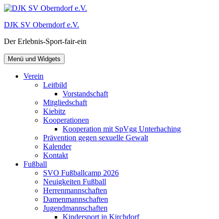
Zum
Inhalt
DJK SV Oberndorf e.V.
springen
Der Erlebnis-Sport-fair-ein
Menü und Widgets
Verein
Leitbild
Vorstandschaft
Mitgliedschaft
Kiebitz
Kooperationen
Kooperation mit SpVgg Unterhaching
Prävention gegen sexuelle Gewalt
Kalender
Kontakt
Fußball
SVO Fußballcamp 2026
Neuigkeiten Fußball
Herrenmannschaften
Damenmannschaften
Jugendmannschaften
Kindersport in Kirchdorf