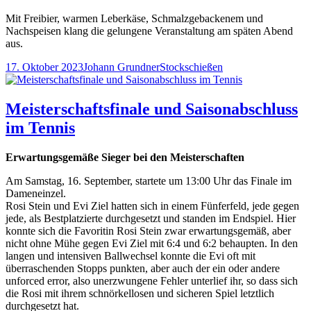
Mit Freibier, warmen Leberkäse, Schmalzgebackenem und
Nachspeisen klang die gelungene Veranstaltung am späten Abend
aus.
Veröffentlicht
Autor
Kategorien
17. Oktober 2023
Johann Grundner
Stockschießen
am
Meisterschaftsfinale und Saisonabschluss
im Tennis
Erwartungsgemäße Sieger bei den Meisterschaften
Am Samstag, 16. September, startete um 13:00 Uhr das Finale im
Dameneinzel.
Rosi Stein und Evi Ziel hatten sich in einem Fünferfeld, jede gegen
jede, als Bestplatzierte durchgesetzt und standen im Endspiel. Hier
konnte sich die Favoritin Rosi Stein zwar erwartungsgemäß, aber
nicht ohne Mühe gegen Evi Ziel mit 6:4 und 6:2 behaupten. In den
langen und intensiven Ballwechsel konnte die Evi oft mit
überraschenden Stopps punkten, aber auch der ein oder andere
unforced error, also unerzwungene Fehler unterlief ihr, so dass sich
die Rosi mit ihrem schnörkellosen und sicheren Spiel letztlich
durchgesetzt hat.