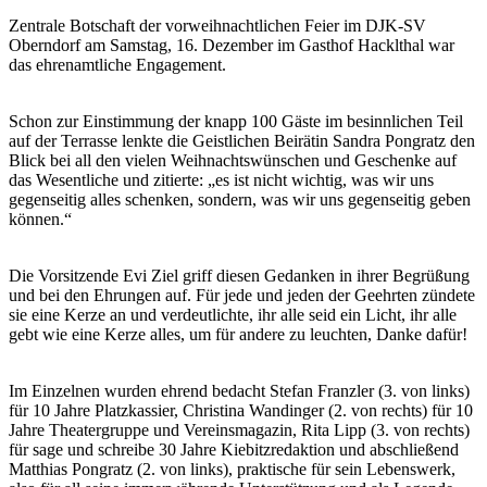
Zentrale Botschaft der vorweihnachtlichen Feier im DJK-SV
Oberndorf am Samstag, 16. Dezember im Gasthof Hacklthal war
das ehrenamtliche Engagement.
Schon zur Einstimmung der knapp 100 Gäste im besinnlichen Teil
auf der Terrasse lenkte die Geistlichen Beirätin Sandra Pongratz den
Blick bei all den vielen Weihnachtswünschen und Geschenke auf
das Wesentliche und zitierte: „es ist nicht wichtig, was wir uns
gegenseitig alles schenken, sondern, was wir uns gegenseitig geben
können.“
Die Vorsitzende Evi Ziel griff diesen Gedanken in ihrer Begrüßung
und bei den Ehrungen auf. Für jede und jeden der Geehrten zündete
sie eine Kerze an und verdeutlichte, ihr alle seid ein Licht, ihr alle
gebt wie eine Kerze alles, um für andere zu leuchten, Danke dafür!
Im Einzelnen wurden ehrend bedacht Stefan Franzler (3. von links)
für 10 Jahre Platzkassier, Christina Wandinger (2. von rechts) für 10
Jahre Theatergruppe und Vereinsmagazin, Rita Lipp (3. von rechts)
für sage und schreibe 30 Jahre Kiebitzredaktion und abschließend
Matthias Pongratz (2. von links), praktische für sein Lebenswerk,