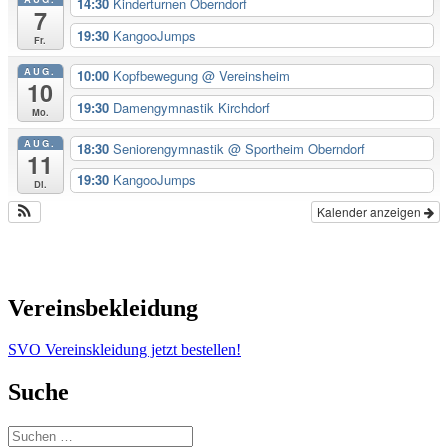
14:30
Kinderturnen Oberndorf
7
19:30
KangooJumps
Fr.
AUG.
10:00
Kopfbewegung
@ Vereinsheim
10
19:30
Damengymnastik Kirchdorf
Mo.
AUG.
18:30
Seniorengymnastik
@ Sportheim Oberndorf
11
19:30
KangooJumps
Di.
Kalender anzeigen
Vereinsbekleidung
SVO Vereinskleidung jetzt bestellen!
Suche
Suchen