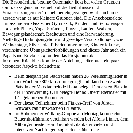
Die Besonderheit, betonte Ostermaier, liegt bei vielen Gruppen
darin, dass ganz individuell auf die Bedürfnisse und
Voraussetzungen der Teilnehmer eingegangen wird, auch oder
gerade wenn es nur kleinere Gruppen sind. Die Angebotspalette
umfasst neben klassischer Gymnastik, Kinder- und Seniorensport
u.a. auch Pilates, Yoga, Strömen, Tanzen, Laufen, Walken,
Bewegungslandschaft, Radltouren und eine Isarwanderung.
Vielfältige Bildungsangebote und gesellige Veranstaltungen, wie
Wellnesstage, Silvesterlauf, Ferienprogramme, Kinderskikurse,
vereinsinterne Übungsleiterfortbildungen und dieses Jahr auch ein
Papa-Kind-Erlebnistag runden das Programm ab.
In seinem Rückblick konnte der Abteilungsleiter auch ein paar
besondere Aspekte beleuchten:
Beim diesjährigen Stadtradeln haben 26 Vereinsmitglieder in
drei Wochen 7809 km zurückgelegt und damit den zweiten
Platz in der Marktgemeinde Haag belegt. Den ersten Platz in
der Einzelwertung U18 belegte Benno Oberniedermaier mit
171 gefahrenen Kilometern.
Der älteste Teilnehmer beim Fitness-Treff von Jürgen
Schwarz zählt inzwischen 84 Jahre.
Im Rahmen der Walking-Gruppe am Montag konnte eine
Bauernhofführung vereinbart werden bei Alfons Linner, dem
Altbürgermeister von Kirchdorf; dank der vielen und
intensiven Nachfragen zog sich das über eine