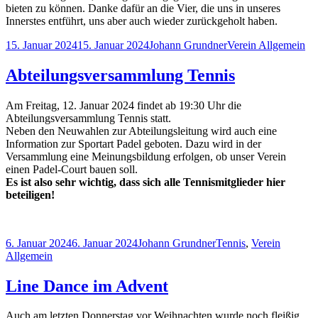
bieten zu können. Danke dafür an die Vier, die uns in unseres
Innerstes entführt, uns aber auch wieder zurückgeholt haben.
Veröffentlicht
Autor
Kategorien
15. Januar 2024
15. Januar 2024
Johann Grundner
Verein Allgemein
am
Abteilungsversammlung Tennis
Am Freitag, 12. Januar 2024 findet ab 19:30 Uhr die
Abteilungsversammlung Tennis statt.
Neben den Neuwahlen zur Abteilungsleitung wird auch eine
Information zur Sportart Padel geboten. Dazu wird in der
Versammlung eine Meinungsbildung erfolgen, ob unser Verein
einen Padel-Court bauen soll.
Es ist also sehr wichtig, dass sich alle Tennismitglieder hier
beteiligen!
Veröffentlicht
Autor
Kategorien
6. Januar 2024
6. Januar 2024
Johann Grundner
Tennis
,
Verein
am
Allgemein
Line Dance im Advent
Auch am letzten Donnerstag vor Weihnachten wurde noch fleißig