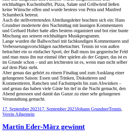
reichhaltiges Kuchenbuffet, Pizza, Salate und Grillwürstl ließen
keine Wünsche offen und wurde bestens von Petra und Manfred
Schambeck betreut.
Auch die stellvertretenden Abteilungsleiter brachten sich ein: Hans
Grundner moderierte den Nachmittag mit launigen Kommentaren
und Gerhard Huber hatte alles bestens organisiert und bot eine bunte
Mischung aus seinem reichhaltigen Musikprogramm.
Lange wurden die Ballwechsel mit fachkundigen Kommentaren und
Verbesserungsvorschlägen nachbetrachtet. Tennis ist von außen
betrachtet ein so einfacher Sport, der Ball muss ins gegnerische Feld
und man muss ihn nur einmal öfter spielen als der Gegner, das ist es
im Grunde schon – und am leichtesten ist es, wenn man nicht selber
auf dem Platz steht.
Aber genau das gehört zu einem Finaltag und zum Ausklang einer
gelungenen Saison: Essen und Trinken, Diskutieren und
Kommentieren, Ratschen und Fachsimpeln bis zum Abwinken –
und genau das haben viele Gäste bis tief in die Nacht gemacht, den
Abend genossen und damit das Ganze zu einer sehr gelungenen
Veranstaltung gemacht.
Veröffentlicht
Autor
Kategorien
17. September 2023
17. September 2023
Johann Grundner
Tennis
,
am
Verein Allgemein
Martin Eder-März gewinnt