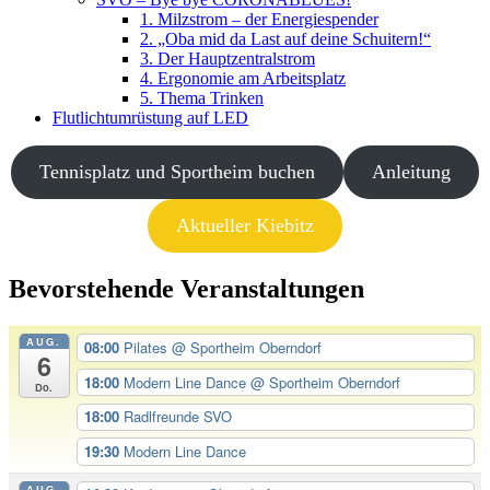
1. Milzstrom – der Energiespender
2. „Oba mid da Last auf deine Schuitern!“
3. Der Hauptzentralstrom
4. Ergonomie am Arbeitsplatz
5. Thema Trinken
Flutlichtumrüstung auf LED
Tennisplatz und Sportheim buchen
Anleitung
Aktueller Kiebitz
Bevorstehende Veranstaltungen
AUG.
08:00
Pilates
@ Sportheim Oberndorf
6
18:00
Modern Line Dance
@ Sportheim Oberndorf
Do.
18:00
Radlfreunde SVO
19:30
Modern Line Dance
AUG.