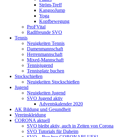
Ström-Treff
KangooJump
Yoga
Kopfbewegung
ProFVital
Radlfreunde SVO
Tennis
Neuigkeiten Tennis
Damenmannschaft
Herrenmannschaft
Mixed-Mannschaft
Tennisjugend
Tennisplatz buchen
Stockschießen
Neuigkeiten Stockschießen
Jugend
Neuigkeiten Jugend
SVO Jugend aktiv
Adventskalender 2020
AK Bildung und Gesundheit
Vereinskleidung
CORONA aktuell
SVO bleibt aktiv, auch in Zeiten von Corona
SVO Tutorials für Daheim
SVO – Bye bye CORONABLUES!