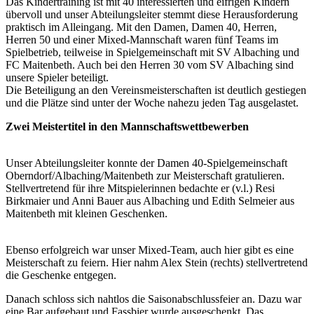
Das Kindertraining ist mit 40 interessierten und eifrigen Kindern
übervoll und unser Abteilungsleiter stemmt diese Herausforderung
praktisch im Alleingang. Mit den Damen, Damen 40, Herren,
Herren 50 und einer Mixed-Mannschaft waren fünf Teams im
Spielbetrieb, teilweise in Spielgemeinschaft mit SV Albaching und
FC Maitenbeth. Auch bei den Herren 30 vom SV Albaching sind
unsere Spieler beteiligt.
Die Beteiligung an den Vereinsmeisterschaften ist deutlich gestiegen
und die Plätze sind unter der Woche nahezu jeden Tag ausgelastet.
Zwei Meistertitel in den Mannschaftswettbewerben
Unser Abteilungsleiter konnte der Damen 40-Spielgemeinschaft
Oberndorf/Albaching/Maitenbeth zur Meisterschaft gratulieren.
Stellvertretend für ihre Mitspielerinnen bedachte er (v.l.) Resi
Birkmaier und Anni Bauer aus Albaching und Edith Selmeier aus
Maitenbeth mit kleinen Geschenken.
Ebenso erfolgreich war unser Mixed-Team, auch hier gibt es eine
Meisterschaft zu feiern. Hier nahm Alex Stein (rechts) stellvertretend
die Geschenke entgegen.
Danach schloss sich nahtlos die Saisonabschlussfeier an. Dazu war
eine Bar aufgebaut und Fassbier wurde ausgeschenkt. Das