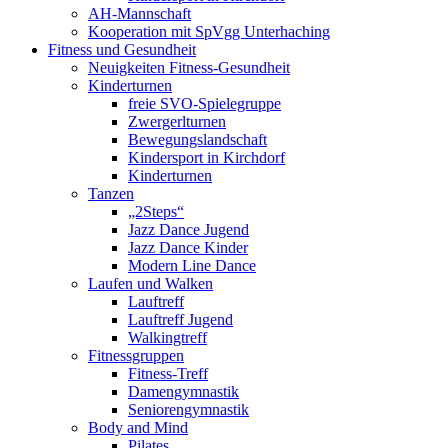
AH-Mannschaft
Kooperation mit SpVgg Unterhaching
Fitness und Gesundheit
Neuigkeiten Fitness-Gesundheit
Kinderturnen
freie SVO-Spielegruppe
Zwergerlturnen
Bewegungslandschaft
Kindersport in Kirchdorf
Kinderturnen
Tanzen
„2Steps“
Jazz Dance Jugend
Jazz Dance Kinder
Modern Line Dance
Laufen und Walken
Lauftreff
Lauftreff Jugend
Walkingtreff
Fitnessgruppen
Fitness-Treff
Damengymnastik
Seniorengymnastik
Body and Mind
Pilates