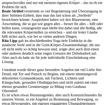
anspruchsvoller und nur mit meinem eigenen Körper – das ist eh ein
Problem für sich.
Beate Ströbel
verströmte so viel Begeisterung und Überzeugung in
ihrer Strömen-Einheit, dass man das fast schon als „Ströbeln“
bezeichnen könnte. Ausprobiert haben wir den Blasenstrom, eine
Anwendung, die so gut wie gegen alles – besser für alles – hilft oder
helfen kann, vorausgesetzt man bleibt fest dabei und übt fleißig, alle
die relevanten Körperstellen zu erreichen – und ein fester Glaube
hilft sicher auch, wie bei so vielen anderen Dingen.
Rita Lipp
gab im abschließenden Yoga tiefe Einblicke in die
asiatische Seele und in die Geist-Körper-Zusammenhänge, die uns
oft nicht mehr so richtig bewusst sind, zeigte aber auch dem einen
oder anderen deutlich seine engen Grenzen der Dehnbarkeit auf.
Aber auch da hatte sie für jede individuelle Einschränkung eine
Lösung.
Umrahmt wurde dieses ganz besondere Angebot mit viel Liebe fürs
Detail, mit Tee und Punsch zu Beginn, mit einem stimmungsvoll
dekorierten Gymnastikraum, mit Tüchern, Lichtern und
Klangschale, gesunden Obsthäppchen und nicht zuletzt mit einer
ebenso gesunden Gemüsesuppe zu Mittag vom Gasthaus
Oberndorf.
Es ist schon etwas Herausragendes, aber auch Kennzeichnendes für
unseren Verein, so ein Angebot zu Besinnung und Bewegung, so
etwas Bewegendes, mit eigenen engagierten Übungsleiterinnen