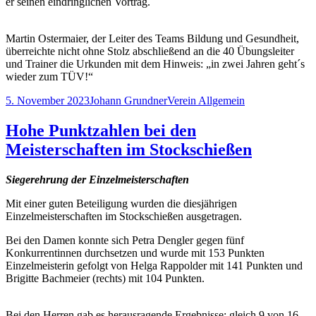
er seinen eindringlichen Vortrag.
Martin Ostermaier, der Leiter des Teams Bildung und Gesundheit,
überreichte nicht ohne Stolz abschließend an die 40 Übungsleiter
und Trainer die Urkunden mit dem Hinweis: „in zwei Jahren geht´s
wieder zum TÜV!“
Veröffentlicht
Autor
Kategorien
5. November 2023
Johann Grundner
Verein Allgemein
am
Hohe Punktzahlen bei den
Meisterschaften im Stockschießen
Siegerehrung der Einzelmeisterschaften
Mit einer guten Beteiligung wurden die diesjährigen
Einzelmeisterschaften im Stockschießen ausgetragen.
Bei den Damen konnte sich Petra Dengler gegen fünf
Konkurrentinnen durchsetzen und wurde mit 153 Punkten
Einzelmeisterin gefolgt von Helga Rappolder mit 141 Punkten und
Brigitte Bachmeier (rechts) mit 104 Punkten.
Bei den Herren gab es herausragende Ergebnisse: gleich 9 von 16