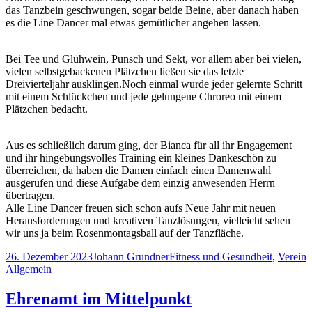
das Tanzbein geschwungen, sogar beide Beine, aber danach haben
es die Line Dancer mal etwas gemütlicher angehen lassen.
Bei Tee und Glühwein, Punsch und Sekt, vor allem aber bei vielen,
vielen selbstgebackenen Plätzchen ließen sie das letzte
Dreivierteljahr ausklingen.Noch einmal wurde jeder gelernte Schritt
mit einem Schlückchen und jede gelungene Chroreo mit einem
Plätzchen bedacht.
Aus es schließlich darum ging, der Bianca für all ihr Engagement
und ihr hingebungsvolles Training ein kleines Dankeschön zu
überreichen, da haben die Damen einfach einen Damenwahl
ausgerufen und diese Aufgabe dem einzig anwesenden Herrn
übertragen.
Alle Line Dancer freuen sich schon aufs Neue Jahr mit neuen
Herausforderungen und kreativen Tanzlösungen, vielleicht sehen
wir uns ja beim Rosenmontagsball auf der Tanzfläche.
Veröffentlicht
Autor
Kategorien
26. Dezember 2023
Johann Grundner
Fitness und Gesundheit
,
Verein
am
Allgemein
Ehrenamt im Mittelpunkt