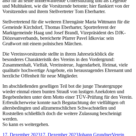
also für all seine immerwährende Unterstützung und als Legende
und Multitalent, wie die Vorsitzende betonte; hier flankiert von der
Vorsitzenden und ihrem Stellvertreter Tom Eberharter.
Stellvertretend für die weiteren Ehrengäste Maria Wittmann für die
Gemeinde Kirchdorf, Thomas Eberharter, Sportreferent der
Marktgemeinde Haag und Josef Brandl, Vizepräsident des DJK-
Diözesanverbands, bereicherte Pfarrer Pavel Idkoviac sein
Grußwort mit einem polnischen Märchen.
Die Vereinsvorsitzende stellte in ihrem Jahresrückblick die
besonderes Charakteristik des Vereins in den Vordergrund:
Zusammenhalt, Vielfalt, Vereinstreue, Jugendarbeit, Heimat, viele
qualitativ hochwertige Angebote, ein herausragendes Ehrenamt und
herzliche Offenheit für neue Mitglieder.
Im abschließenden geselligen Teil bot die junge Theatergruppe
wieder einmal einen bunten Strauß von lustigen Anekdoten und
Begebenheiten unter dem Motto einer TÜV-Prüfung für den Verein.
Erfreulicherweise konnte nach Begutachtung der vielfältigen oft
altersbedingten und allzumenschlichen Schwachstellen und
Roststellen schließlich doch die weitere Zulassung bescheinigt
werden.
So kann es weitergehen.
Veröffentlicht
Autor
Kategorien
17. Dezember 2023
17. Dezember 2023
Johann Grundner
Verein