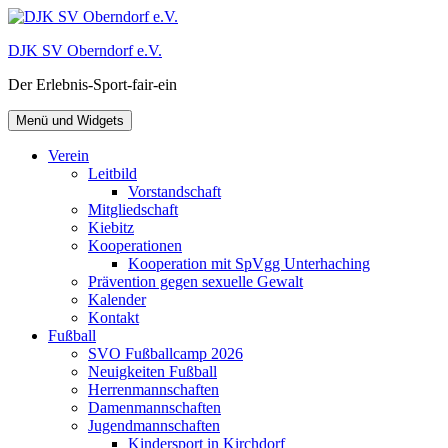
Zum
Inhalt
DJK SV Oberndorf e.V.
springen
Der Erlebnis-Sport-fair-ein
Menü und Widgets
Verein
Leitbild
Vorstandschaft
Mitgliedschaft
Kiebitz
Kooperationen
Kooperation mit SpVgg Unterhaching
Prävention gegen sexuelle Gewalt
Kalender
Kontakt
Fußball
SVO Fußballcamp 2026
Neuigkeiten Fußball
Herrenmannschaften
Damenmannschaften
Jugendmannschaften
Kindersport in Kirchdorf