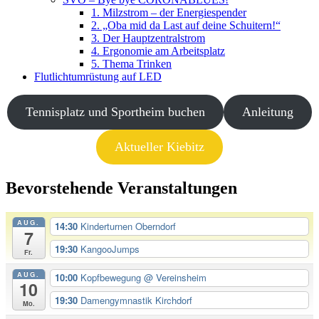
1. Milzstrom – der Energiespender
2. „Oba mid da Last auf deine Schuitern!“
3. Der Hauptzentralstrom
4. Ergonomie am Arbeitsplatz
5. Thema Trinken
Flutlichtumrüstung auf LED
Tennisplatz und Sportheim buchen
Anleitung
Aktueller Kiebitz
Bevorstehende Veranstaltungen
AUG.
14:30
Kinderturnen Oberndorf
7
19:30
KangooJumps
Fr.
AUG.
10:00
Kopfbewegung
@ Vereinsheim
10
19:30
Damengymnastik Kirchdorf
Mo.