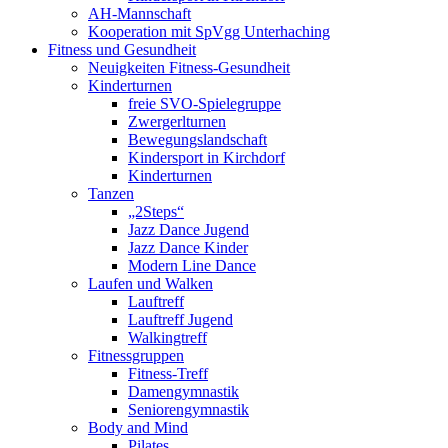
AH-Mannschaft
Kooperation mit SpVgg Unterhaching
Fitness und Gesundheit
Neuigkeiten Fitness-Gesundheit
Kinderturnen
freie SVO-Spielegruppe
Zwergerlturnen
Bewegungslandschaft
Kindersport in Kirchdorf
Kinderturnen
Tanzen
„2Steps“
Jazz Dance Jugend
Jazz Dance Kinder
Modern Line Dance
Laufen und Walken
Lauftreff
Lauftreff Jugend
Walkingtreff
Fitnessgruppen
Fitness-Treff
Damengymnastik
Seniorengymnastik
Body and Mind
Pilates