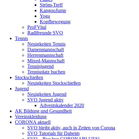
Ström-Treff
KangooJump
Yoga
Kopfbewegung
ProFVital
Radlfreunde SVO
Tennis
Neuigkeiten Tennis
Damenmannschaft
Herrenmannschaft
Mixed-Mannschaft
Tennisjugend
Tennisplatz buchen
Stockschießen
Neuigkeiten Stockschießen
Jugend
Neuigkeiten Jugend
SVO Jugend aktiv
Adventskalender 2020
AK Bildung und Gesundheit
Vereinskleidung
CORONA aktuell
SVO bleibt aktiv, auch in Zeiten von Corona
SVO Tutorials für Daheim
SVO – Bye bye CORONABLUES!