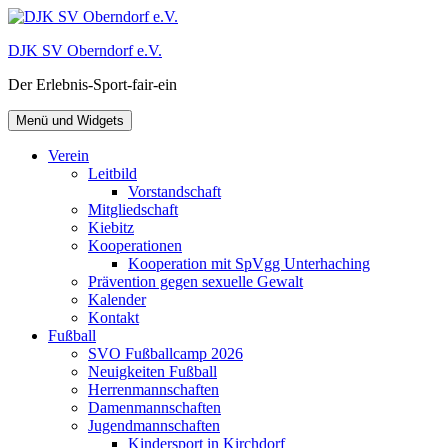
Zum
Inhalt
DJK SV Oberndorf e.V.
springen
Der Erlebnis-Sport-fair-ein
Menü und Widgets
Verein
Leitbild
Vorstandschaft
Mitgliedschaft
Kiebitz
Kooperationen
Kooperation mit SpVgg Unterhaching
Prävention gegen sexuelle Gewalt
Kalender
Kontakt
Fußball
SVO Fußballcamp 2026
Neuigkeiten Fußball
Herrenmannschaften
Damenmannschaften
Jugendmannschaften
Kindersport in Kirchdorf