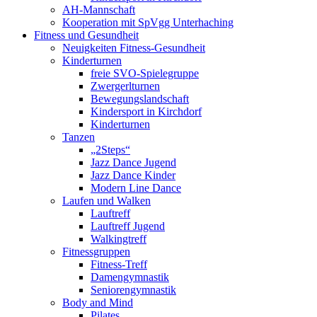
AH-Mannschaft
Kooperation mit SpVgg Unterhaching
Fitness und Gesundheit
Neuigkeiten Fitness-Gesundheit
Kinderturnen
freie SVO-Spielegruppe
Zwergerlturnen
Bewegungslandschaft
Kindersport in Kirchdorf
Kinderturnen
Tanzen
„2Steps“
Jazz Dance Jugend
Jazz Dance Kinder
Modern Line Dance
Laufen und Walken
Lauftreff
Lauftreff Jugend
Walkingtreff
Fitnessgruppen
Fitness-Treff
Damengymnastik
Seniorengymnastik
Body and Mind
Pilates