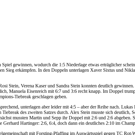
 Spiel gewinnen, wodurch die 1:5 Niederlage etwas erträglicher schei
en Sieg erkämpfen. In den Doppeln unterlagen Xaver Sixtus und Nikla
Rosi Stein, Verena Kaser und Sandra Stein konnten deutlich gewinnen. 
lich, Manuela Eisenreich mit 6:7 und 3:6 recht knapp. Im Doppel trum
ampions-Tiebreak geschlagen geben.
rsprechend, unterlagen aber leider mit 4:5 – aber der Reihe nach. Luka
 Tiebreak des zweiten Satzes durch. Alex Stein musste sich deutlich,
unächst mussten Martin und Sepp ihr Doppel mit 2:6 und 2:6 abgeben. 
e Gerhard Hartinger: 2:6, 6:4, doch dann ein deutliches 2:10 im Champ
elgemeinschaft mit Forsting-Pfaffing im Auswärtsspiel gegen TC Rot-Wei