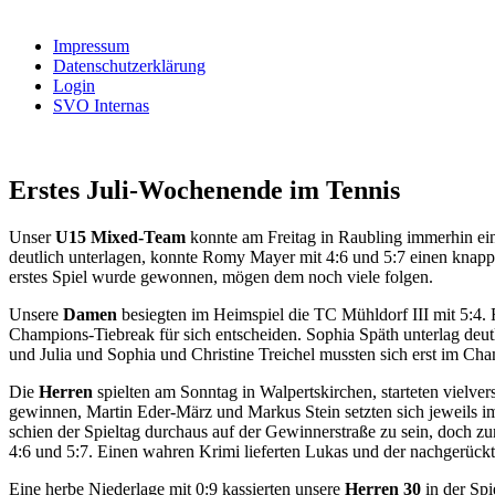
nach:
Impressum
Datenschutzerklärung
Login
SVO Internas
Erstes Juli-Wochenende im Tennis
Unser
U15 Mixed-Team
konnte am Freitag in Raubling immerhin ein
deutlich unterlagen, konnte Romy Mayer mit 4:6 und 5:7 einen knapp
erstes Spiel wurde gewonnen, mögen dem noch viele folgen.
Unsere
Damen
besiegten im Heimspiel die TC Mühldorf III mit 5:4. 
Champions-Tiebreak für sich entscheiden. Sophia Späth unterlag deut
und Julia und Sophia und Christine Treichel mussten sich erst im Ch
Die
Herren
spielten am Sonntag in Walpertskirchen, starteten vielve
gewinnen, Martin Eder-März und Markus Stein setzten sich jeweils im
schien der Spieltag durchaus auf der Gewinnerstraße zu sein, doch z
4:6 und 5:7. Einen wahren Krimi lieferten Lukas und der nachgerückt
Eine herbe Niederlage mit 0:9 kassierten unsere
Herren 30
in der Spi