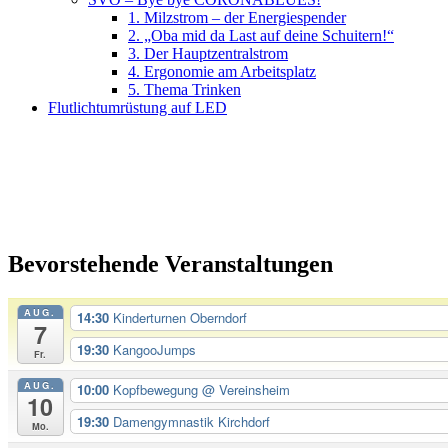
1. Milzstrom – der Energiespender
2. „Oba mid da Last auf deine Schuitern!“
3. Der Hauptzentralstrom
4. Ergonomie am Arbeitsplatz
5. Thema Trinken
Flutlichtumrüstung auf LED
Bevorstehende Veranstaltungen
AUG.
14:30
Kinderturnen Oberndorf
7
19:30
KangooJumps
Fr.
AUG.
10:00
Kopfbewegung
@ Vereinsheim
10
19:30
Damengymnastik Kirchdorf
Mo.