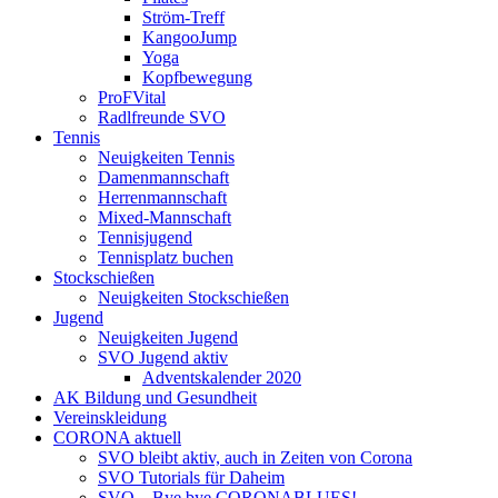
Ström-Treff
KangooJump
Yoga
Kopfbewegung
ProFVital
Radlfreunde SVO
Tennis
Neuigkeiten Tennis
Damenmannschaft
Herrenmannschaft
Mixed-Mannschaft
Tennisjugend
Tennisplatz buchen
Stockschießen
Neuigkeiten Stockschießen
Jugend
Neuigkeiten Jugend
SVO Jugend aktiv
Adventskalender 2020
AK Bildung und Gesundheit
Vereinskleidung
CORONA aktuell
SVO bleibt aktiv, auch in Zeiten von Corona
SVO Tutorials für Daheim
SVO – Bye bye CORONABLUES!