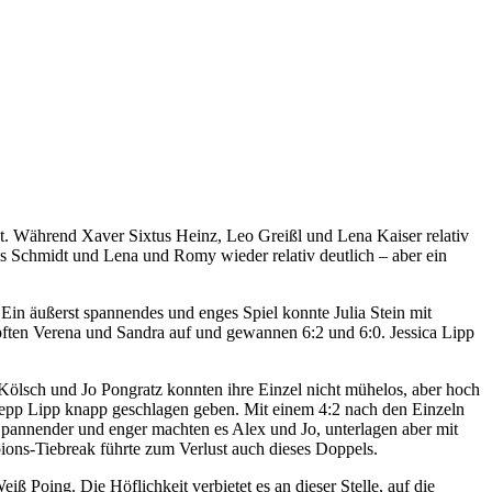
nt. Während Xaver Sixtus Heinz, Leo Greißl und Lena Kaiser relativ
s Schmidt und Lena und Romy wieder relativ deutlich – aber ein
Ein äußerst spannendes und enges Spiel konnte Julia Stein mit
pften Verena und Sandra auf und gewannen 6:2 und 6:0. Jessica Lipp
s Kölsch und Jo Pongratz konnten ihre Einzel nicht mühelos, aber hoch
 Sepp Lipp knapp geschlagen geben. Mit einem 4:2 nach den Einzeln
Spannender und enger machten es Alex und Jo, unterlagen aber mit
ions-Tiebreak führte zum Verlust auch dieses Doppels.
ß Poing. Die Höflichkeit verbietet es an dieser Stelle, auf die