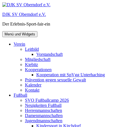
Zum
Inhalt
DJK SV Oberndorf e.V.
springen
Der Erlebnis-Sport-fair-ein
Menü und Widgets
Verein
Leitbild
Vorstandschaft
Mitgliedschaft
Kiebitz
Kooperationen
Kooperation mit SpVgg Unterhaching
Prävention gegen sexuelle Gewalt
Kalender
Kontakt
Fußball
SVO Fußballcamp 2026
Neuigkeiten Fußball
Herrenmannschaften
Damenmannschaften
Jugendmannschaften
Kindersport in Kirchdorf