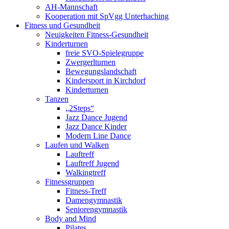
AH-Mannschaft
Kooperation mit SpVgg Unterhaching
Fitness und Gesundheit
Neuigkeiten Fitness-Gesundheit
Kinderturnen
freie SVO-Spielegruppe
Zwergerlturnen
Bewegungslandschaft
Kindersport in Kirchdorf
Kinderturnen
Tanzen
„2Steps“
Jazz Dance Jugend
Jazz Dance Kinder
Modern Line Dance
Laufen und Walken
Lauftreff
Lauftreff Jugend
Walkingtreff
Fitnessgruppen
Fitness-Treff
Damengymnastik
Seniorengymnastik
Body and Mind
Pilates