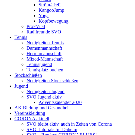
Ström-Treff
KangooJump
Yoga
Kopfbewegung
ProFVital
Radlfreunde SVO
Tennis
Neuigkeiten Tennis
Damenmannschaft
Herrenmannschaft
Mixed-Mannschaft
Tennisjugend
Tennisplatz buchen
Stockschießen
Neuigkeiten Stockschießen
Jugend
Neuigkeiten Jugend
SVO Jugend aktiv
Adventskalender 2020
AK Bildung und Gesundheit
Vereinskleidung
CORONA aktuell
SVO bleibt aktiv, auch in Zeiten von Corona
SVO Tutorials für Daheim
SVO – Bye bye CORONABLUES!