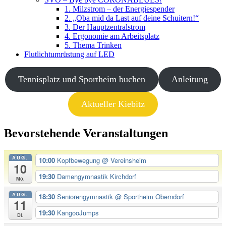
1. Milzstrom – der Energiespender
2. „Oba mid da Last auf deine Schuitern!“
3. Der Hauptzentralstrom
4. Ergonomie am Arbeitsplatz
5. Thema Trinken
Flutlichtumrüstung auf LED
Tennisplatz und Sportheim buchen
Anleitung
Aktueller Kiebitz
Bevorstehende Veranstaltungen
AUG.
10:00
Kopfbewegung
@ Vereinsheim
10
19:30
Damengymnastik Kirchdorf
Mo.
AUG.
18:30
Seniorengymnastik
@ Sportheim Oberndorf
11
19:30
KangooJumps
Di.