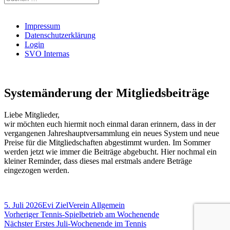
nach:
Impressum
Datenschutzerklärung
Login
SVO Internas
Systemänderung der Mitgliedsbeiträge
Liebe Mitglieder,
wir möchten euch hiermit noch einmal daran erinnern, dass in der
vergangenen Jahreshauptversammlung ein neues System und neue
Preise für die Mitgliedschaften abgestimmt wurden. Im Sommer
werden jetzt wie immer die Beiträge abgebucht. Hier nochmal ein
kleiner Reminder, dass dieses mal erstmals andere Beträge
eingezogen werden.
Veröffentlicht
Autor
Kategorien
5. Juli 2026
Evi Ziel
Verein Allgemein
am
Beitragsnavigation
Vorheriger
Vorheriger
Tennis-Spielbetrieb am Wochenende
Nächster
Beitrag:
Nächster
Erstes Juli-Wochenende im Tennis