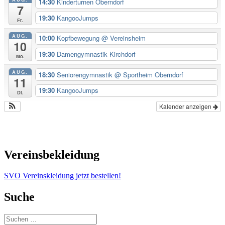
14:30
Kinderturnen Oberndorf
7
19:30
KangooJumps
Fr.
AUG.
10:00
Kopfbewegung
@ Vereinsheim
10
19:30
Damengymnastik Kirchdorf
Mo.
AUG.
18:30
Seniorengymnastik
@ Sportheim Oberndorf
11
19:30
KangooJumps
Di.
Kalender anzeigen
Vereinsbekleidung
SVO Vereinskleidung jetzt bestellen!
Suche
Suchen