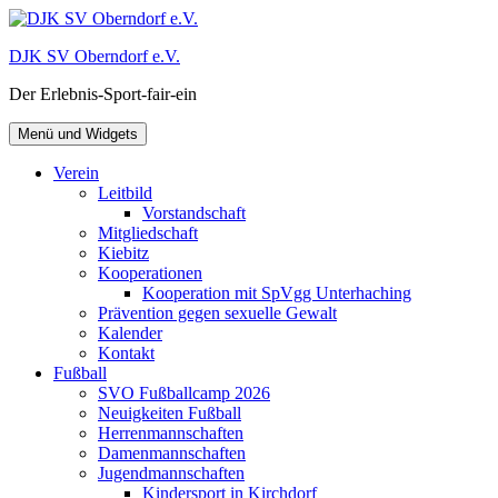
Zum
Inhalt
DJK SV Oberndorf e.V.
springen
Der Erlebnis-Sport-fair-ein
Menü und Widgets
Verein
Leitbild
Vorstandschaft
Mitgliedschaft
Kiebitz
Kooperationen
Kooperation mit SpVgg Unterhaching
Prävention gegen sexuelle Gewalt
Kalender
Kontakt
Fußball
SVO Fußballcamp 2026
Neuigkeiten Fußball
Herrenmannschaften
Damenmannschaften
Jugendmannschaften
Kindersport in Kirchdorf