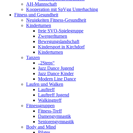
AH-Mannschaft
Kooperation mit SpVgg Unterhaching
Fitness und Gesundheit
Neuigkeiten Fitness-Gesundheit
Kinderturnen
freie SVO-Spielegruppe
Zwergerlturnen
Bewegungslandschaft
Kindersport in Kirchdorf
Kinderturnen
Tanzen
„2Steps“
Jazz Dance Jugend
Jazz Dance Kinder
Modern Line Dance
Laufen und Walken
Lauftreff
Lauftreff Jugend
Walkingtreff
Fitnessgruppen
Fitness-Treff
Damengymnastik
Seniorengymnastik
Body and Mind
Pilates