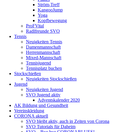
Ström-Treff
KangooJump
Yoga
Kopfbewegung
ProFVital
Radlfreunde SVO
Tennis
Neuigkeiten Tennis
Damenmannschaft
Herrenmannschaft
Mixed-Mannschaft
Tennisjugend
Tennisplatz buchen
Stockschießen
Neuigkeiten Stockschießen
Jugend
Neuigkeiten Jugend
SVO Jugend aktiv
Adventskalender 2020
AK Bildung und Gesundheit
Vereinskleidung
CORONA aktuell
SVO bleibt aktiv, auch in Zeiten von Corona
SVO Tutorials für Daheim
SVO – Bye bye CORONABLUES!