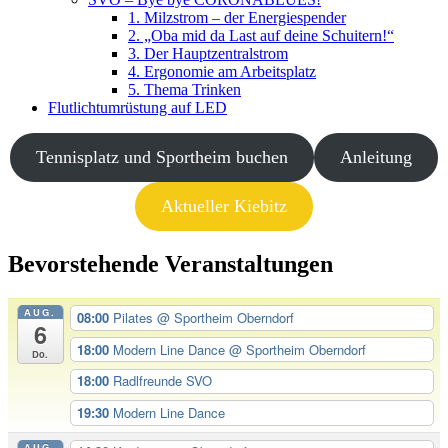
1. Milzstrom – der Energiespender
2. „Oba mid da Last auf deine Schuitern!“
3. Der Hauptzentralstrom
4. Ergonomie am Arbeitsplatz
5. Thema Trinken
Flutlichtumrüstung auf LED
Tennisplatz und Sportheim buchen
Anleitung
Aktueller Kiebitz
Bevorstehende Veranstaltungen
AUG.
08:00
Pilates
@ Sportheim Oberndorf
6
18:00
Modern Line Dance
@ Sportheim Oberndorf
Do.
18:00
Radlfreunde SVO
19:30
Modern Line Dance
AUG.