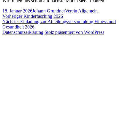
Wir freuen uns schon auf nächste Mal in sieben Jahren.
Veröffentlicht
Autor
Kategorien
18. Januar 2026
Johann Grundner
Verein Allgemein
am
Beitragsnavigation
Vorheriger
Vorheriger
Kinderfasching 2026
Nächster
Beitrag:
Nächster
Einladung zur Abteilungsversammlung Fitness und
Beitrag:
Gesundheit 2026
Datenschutzerklärung
Stolz präsentiert von WordPress