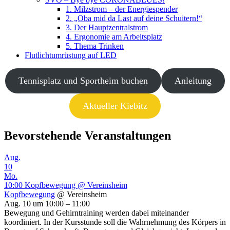
1. Milzstrom – der Energiespender
2. „Oba mid da Last auf deine Schuitern!“
3. Der Hauptzentralstrom
4. Ergonomie am Arbeitsplatz
5. Thema Trinken
Flutlichtumrüstung auf LED
Tennisplatz und Sportheim buchen
Anleitung
Aktueller Kiebitz
Bevorstehende Veranstaltungen
Aug.
10
Mo.
10:00
Kopfbewegung
@ Vereinsheim
Kopfbewegung
@ Vereinsheim
Aug. 10 um 10:00 – 11:00
Bewegung und Gehirntraining werden dabei miteinander
koordiniert. In der Kursstunde soll die Wahrnehmung des Körpers in