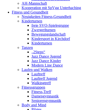
AH-Mannschaft
Kooperation mit SpVgg Unterhaching
Fitness und Gesundheit
Neuigkeiten Fitness-Gesundheit
Kinderturnen
freie SVO-Spielegruppe
Zwergerlturnen
Bewegungslandschaft
Kindersport in Kirchdorf
Kinderturnen
Tanzen
„2Steps“
Jazz Dance Jugend
Jazz Dance Kinder
Modern Line Dance
Laufen und Walken
Lauftreff
Lauftreff Jugend
Walkingtreff
Fitnessgruppen
Fitness-Treff
Damengymnastik
Seniorengymnastik
Body and Mind
Pilates