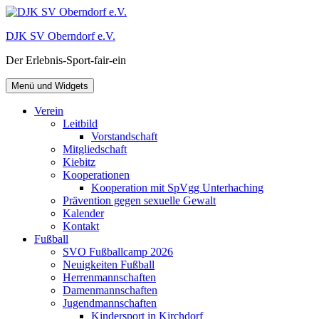
Zum
Inhalt
DJK SV Oberndorf e.V.
springen
Der Erlebnis-Sport-fair-ein
Menü und Widgets
Verein
Leitbild
Vorstandschaft
Mitgliedschaft
Kiebitz
Kooperationen
Kooperation mit SpVgg Unterhaching
Prävention gegen sexuelle Gewalt
Kalender
Kontakt
Fußball
SVO Fußballcamp 2026
Neuigkeiten Fußball
Herrenmannschaften
Damenmannschaften
Jugendmannschaften
Kindersport in Kirchdorf