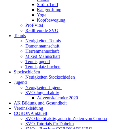
Ström-Treff
KangooJump
Yoga
Kopfbewegung
ProFVital
Radlfreunde SVO
Tennis
Neuigkeiten Tennis
Damenmannschaft
Herrenmannschaft
Mixed-Mannschaft
Tennisjugend
Tennisplatz buchen
Stockschießen
Neuigkeiten Stockschießen
Jugend
Neuigkeiten Jugend
SVO Jugend aktiv
Adventskalender 2020
AK Bildung und Gesundheit
Vereinskleidung
CORONA aktuell
SVO bleibt aktiv, auch in Zeiten von Corona
SVO Tutorials für Daheim
SVO – Bye bye CORONABLUES!