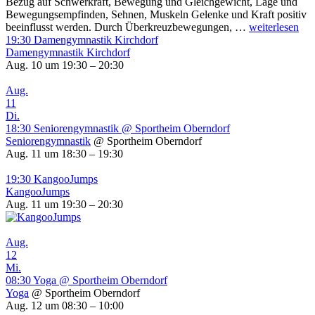
Bezug auf Schwerkraft, Bewegung und Gleichgewicht, Lage und
Bewegungsempfinden, Sehnen, Muskeln Gelenke und Kraft positiv
Kopfbewegun
beeinflusst werden. Durch Überkreuzbewegungen, …
weiterlesen
19:30
Damengymnastik Kirchdorf
Damengymnastik Kirchdorf
Aug. 10 um 19:30 – 20:30
Aug.
11
Di.
18:30
Seniorengymnastik
@ Sportheim Oberndorf
Seniorengymnastik
@ Sportheim Oberndorf
Aug. 11 um 18:30 – 19:30
19:30
KangooJumps
KangooJumps
Aug. 11 um 19:30 – 20:30
Aug.
12
Mi.
08:30
Yoga
@ Sportheim Oberndorf
Yoga
@ Sportheim Oberndorf
Aug. 12 um 08:30 – 10:00