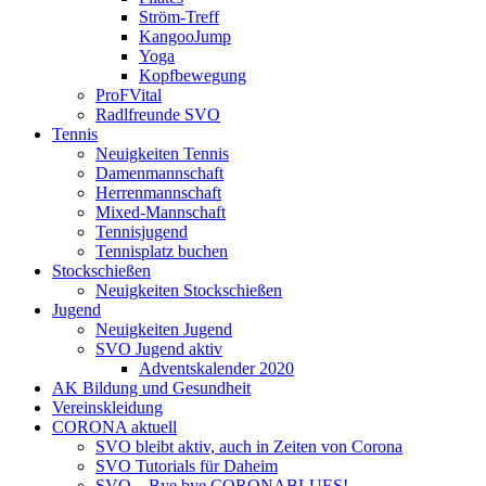
Ström-Treff
KangooJump
Yoga
Kopfbewegung
ProFVital
Radlfreunde SVO
Tennis
Neuigkeiten Tennis
Damenmannschaft
Herrenmannschaft
Mixed-Mannschaft
Tennisjugend
Tennisplatz buchen
Stockschießen
Neuigkeiten Stockschießen
Jugend
Neuigkeiten Jugend
SVO Jugend aktiv
Adventskalender 2020
AK Bildung und Gesundheit
Vereinskleidung
CORONA aktuell
SVO bleibt aktiv, auch in Zeiten von Corona
SVO Tutorials für Daheim
SVO – Bye bye CORONABLUES!