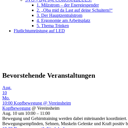
1. Milzstrom – der Energiespender
2. „Oba mid da Last auf deine Schuitern!“
3. Der Hauptzentralstrom
4. Ergonomie am Arbeitsplatz
5. Thema Trinken
Flutlichtumrüstung auf LED
Bevorstehende Veranstaltungen
Aug.
10
Mo.
10:00
Kopfbewegung
@ Vereinsheim
Kopfbewegung
@ Vereinsheim
Aug. 10 um 10:00 – 11:00
Bewegung und Gehirntraining werden dabei miteinander koordiniert
Bewegungsempfinden, Sehnen, Muskeln Gelenke und Kraft positiv 