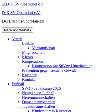
Zum
Inhalt
DJK SV Oberndorf e.V.
springen
Der Erlebnis-Sport-fair-ein
Menü und Widgets
Verein
Leitbild
Vorstandschaft
Mitgliedschaft
Kiebitz
Kooperationen
Kooperation mit SpVgg Unterhaching
Prävention gegen sexuelle Gewalt
Kalender
Kontakt
Fußball
SVO Fußballcamp 2026
Neuigkeiten Fußball
Herrenmannschaften
Damenmannschaften
Jugendmannschaften
Kindersport in Kirchdorf