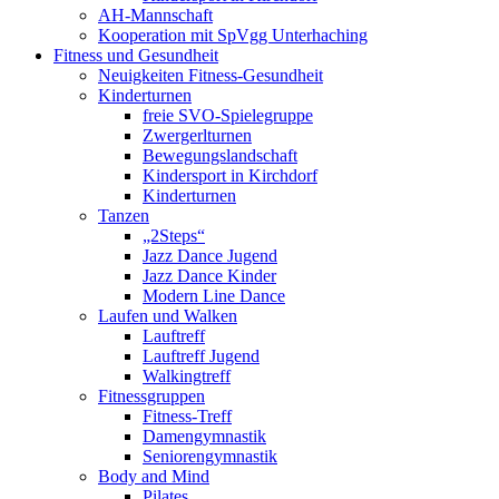
AH-Mannschaft
Kooperation mit SpVgg Unterhaching
Fitness und Gesundheit
Neuigkeiten Fitness-Gesundheit
Kinderturnen
freie SVO-Spielegruppe
Zwergerlturnen
Bewegungslandschaft
Kindersport in Kirchdorf
Kinderturnen
Tanzen
„2Steps“
Jazz Dance Jugend
Jazz Dance Kinder
Modern Line Dance
Laufen und Walken
Lauftreff
Lauftreff Jugend
Walkingtreff
Fitnessgruppen
Fitness-Treff
Damengymnastik
Seniorengymnastik
Body and Mind
Pilates