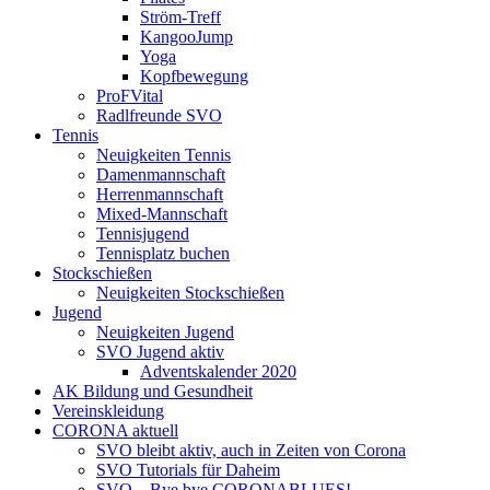
Ström-Treff
KangooJump
Yoga
Kopfbewegung
ProFVital
Radlfreunde SVO
Tennis
Neuigkeiten Tennis
Damenmannschaft
Herrenmannschaft
Mixed-Mannschaft
Tennisjugend
Tennisplatz buchen
Stockschießen
Neuigkeiten Stockschießen
Jugend
Neuigkeiten Jugend
SVO Jugend aktiv
Adventskalender 2020
AK Bildung und Gesundheit
Vereinskleidung
CORONA aktuell
SVO bleibt aktiv, auch in Zeiten von Corona
SVO Tutorials für Daheim
SVO – Bye bye CORONABLUES!