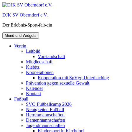
Zum
Inhalt
DJK SV Oberndorf e.V.
springen
Der Erlebnis-Sport-fair-ein
Menü und Widgets
Verein
Leitbild
Vorstandschaft
Mitgliedschaft
Kiebitz
Kooperationen
Kooperation mit SpVgg Unterhaching
Prävention gegen sexuelle Gewalt
Kalender
Kontakt
Fußball
SVO Fußballcamp 2026
Neuigkeiten Fußball
Herrenmannschaften
Damenmannschaften
Jugendmannschaften
Kindersport in Kirchdorf