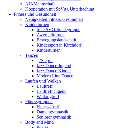
AH-Mannschaft
Kooperation mit SpVgg Unterhaching
Fitness und Gesundheit
Neuigkeiten Fitness-Gesundheit
Kinderturnen
freie SVO-Spielegruppe
Zwergerlturnen
Bewegungslandschaft
Kindersport in Kirchdorf
Kinderturnen
Tanzen
„2Steps“
Jazz Dance Jugend
Jazz Dance Kinder
Modern Line Dance
Laufen und Walken
Lauftreff
Lauftreff Jugend
Walkingtreff
Fitnessgruppen
Fitness-Treff
Damengymnastik
Seniorengymnastik
Body and Mind
Pilates