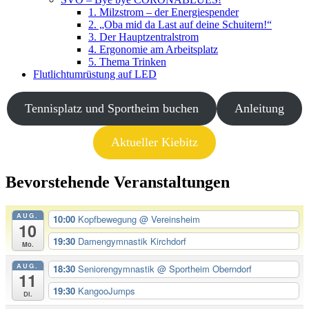
1. Milzstrom – der Energiespender
2. „Oba mid da Last auf deine Schuitern!“
3. Der Hauptzentralstrom
4. Ergonomie am Arbeitsplatz
5. Thema Trinken
Flutlichtumrüstung auf LED
Tennisplatz und Sportheim buchen
Anleitung
Aktueller Kiebitz
Bevorstehende Veranstaltungen
AUG.
10:00
Kopfbewegung
@ Vereinsheim
10
19:30
Damengymnastik Kirchdorf
Mo.
AUG.
18:30
Seniorengymnastik
@ Sportheim Oberndorf
11
19:30
KangooJumps
Di.