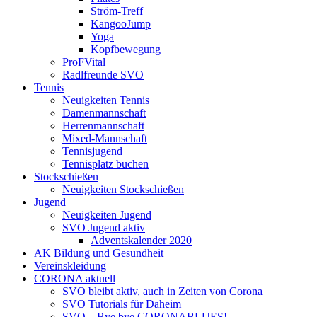
Ström-Treff
KangooJump
Yoga
Kopfbewegung
ProFVital
Radlfreunde SVO
Tennis
Neuigkeiten Tennis
Damenmannschaft
Herrenmannschaft
Mixed-Mannschaft
Tennisjugend
Tennisplatz buchen
Stockschießen
Neuigkeiten Stockschießen
Jugend
Neuigkeiten Jugend
SVO Jugend aktiv
Adventskalender 2020
AK Bildung und Gesundheit
Vereinskleidung
CORONA aktuell
SVO bleibt aktiv, auch in Zeiten von Corona
SVO Tutorials für Daheim
SVO – Bye bye CORONABLUES!