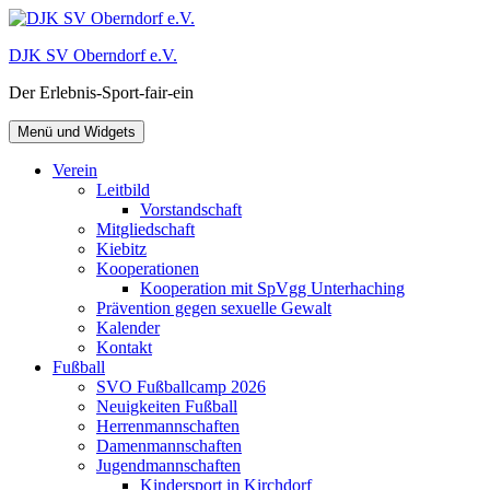
Zum
Inhalt
DJK SV Oberndorf e.V.
springen
Der Erlebnis-Sport-fair-ein
Menü und Widgets
Verein
Leitbild
Vorstandschaft
Mitgliedschaft
Kiebitz
Kooperationen
Kooperation mit SpVgg Unterhaching
Prävention gegen sexuelle Gewalt
Kalender
Kontakt
Fußball
SVO Fußballcamp 2026
Neuigkeiten Fußball
Herrenmannschaften
Damenmannschaften
Jugendmannschaften
Kindersport in Kirchdorf