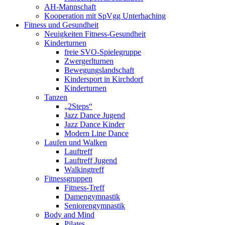
AH-Mannschaft
Kooperation mit SpVgg Unterhaching
Fitness und Gesundheit
Neuigkeiten Fitness-Gesundheit
Kinderturnen
freie SVO-Spielegruppe
Zwergerlturnen
Bewegungslandschaft
Kindersport in Kirchdorf
Kinderturnen
Tanzen
„2Steps“
Jazz Dance Jugend
Jazz Dance Kinder
Modern Line Dance
Laufen und Walken
Lauftreff
Lauftreff Jugend
Walkingtreff
Fitnessgruppen
Fitness-Treff
Damengymnastik
Seniorengymnastik
Body and Mind
Pilates