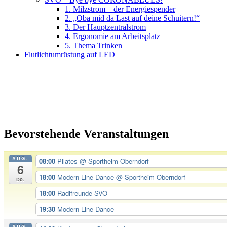
1. Milzstrom – der Energiespender
2. „Oba mid da Last auf deine Schuitern!“
3. Der Hauptzentralstrom
4. Ergonomie am Arbeitsplatz
5. Thema Trinken
Flutlichtumrüstung auf LED
Bevorstehende Veranstaltungen
AUG.
08:00
Pilates
@ Sportheim Oberndorf
6
18:00
Modern Line Dance
@ Sportheim Oberndorf
Do.
18:00
Radlfreunde SVO
19:30
Modern Line Dance
AUG.