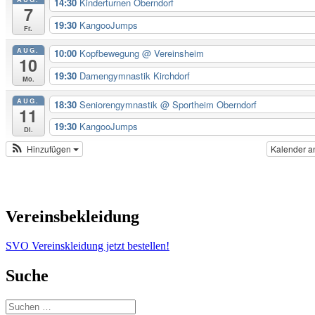
14:30
Kinderturnen Oberndorf
7
19:30
KangooJumps
Fr.
AUG.
10:00
Kopfbewegung
@ Vereinsheim
10
19:30
Damengymnastik Kirchdorf
Mo.
AUG.
18:30
Seniorengymnastik
@ Sportheim Oberndorf
11
19:30
KangooJumps
Di.
Hinzufügen
Kalender a
Vereinsbekleidung
SVO Vereinskleidung jetzt bestellen!
Suche
Suchen