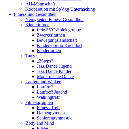
AH-Mannschaft
Kooperation mit SpVgg Unterhaching
Fitness und Gesundheit
Neuigkeiten Fitness-Gesundheit
Kinderturnen
freie SVO-Spielegruppe
Zwergerlturnen
Bewegungslandschaft
Kindersport in Kirchdorf
Kinderturnen
Tanzen
„2Steps“
Jazz Dance Jugend
Jazz Dance Kinder
Modern Line Dance
Laufen und Walken
Lauftreff
Lauftreff Jugend
Walkingtreff
Fitnessgruppen
Fitness-Treff
Damengymnastik
Seniorengymnastik
Body and Mind
Pilates