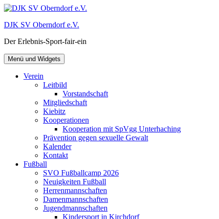
Zum
Inhalt
DJK SV Oberndorf e.V.
springen
Der Erlebnis-Sport-fair-ein
Menü und Widgets
Verein
Leitbild
Vorstandschaft
Mitgliedschaft
Kiebitz
Kooperationen
Kooperation mit SpVgg Unterhaching
Prävention gegen sexuelle Gewalt
Kalender
Kontakt
Fußball
SVO Fußballcamp 2026
Neuigkeiten Fußball
Herrenmannschaften
Damenmannschaften
Jugendmannschaften
Kindersport in Kirchdorf