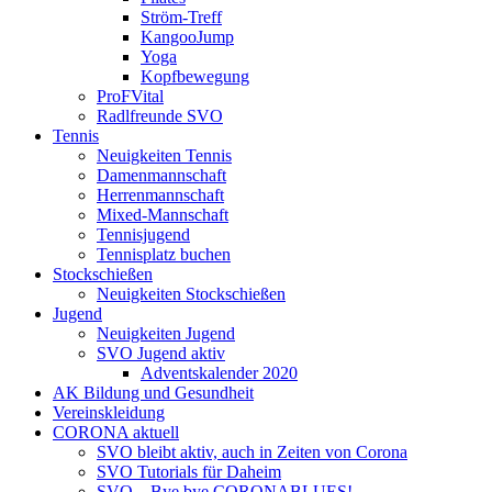
Ström-Treff
KangooJump
Yoga
Kopfbewegung
ProFVital
Radlfreunde SVO
Tennis
Neuigkeiten Tennis
Damenmannschaft
Herrenmannschaft
Mixed-Mannschaft
Tennisjugend
Tennisplatz buchen
Stockschießen
Neuigkeiten Stockschießen
Jugend
Neuigkeiten Jugend
SVO Jugend aktiv
Adventskalender 2020
AK Bildung und Gesundheit
Vereinskleidung
CORONA aktuell
SVO bleibt aktiv, auch in Zeiten von Corona
SVO Tutorials für Daheim
SVO – Bye bye CORONABLUES!