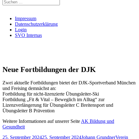
Suchen
nach:
Impressum
Datenschutzerklärung
Login
SVO Internas
Neue Fortbildungen der DJK
Zwei aktuelle Fortbildungen bietet der DJK-Sportverband München
und Freising demnächst an:
Fortbildung für nicht-lizenzierte Übungsleiter-Ski
Fortbildung „Fit & Vital – Beweglich im Alltag“ zur
Lizenzverlängerung für Übungsleiter C Breitensport und
Übungsleiter B Prävention
Weitere Informationen auf unserer Seite
AK Bildung und
Gesundheit
Veröffentlicht
Autor
Kategorien
25. September 2024
25. September 2024
Johann Grundner
Verein