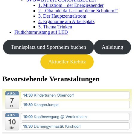
1. Milzstrom – der Energiespender
2. „Oba mid da Last auf deine Schuitern!“
3. Der Hauptzentralstrom
4. Ergonomie am Arbeitsplatz
5. Thema Trinken
Flutlichtumrüstung auf LED
Tennisplatz und Sportheim buchen
Anleitung
Aktueller Kiebitz
Bevorstehende Veranstaltungen
AUG.
14:30
Kinderturnen Oberndorf
7
19:30
KangooJumps
Fr.
AUG.
10:00
Kopfbewegung
@ Vereinsheim
10
19:30
Damengymnastik Kirchdorf
Mo.