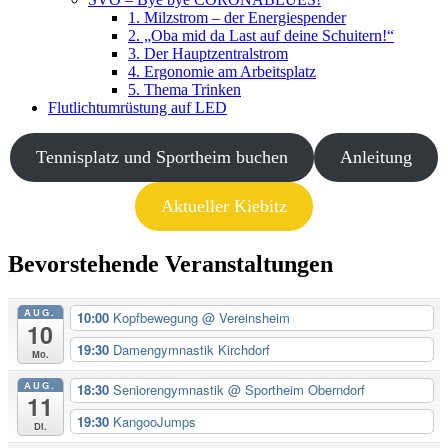
1. Milzstrom – der Energiespender
2. „Oba mid da Last auf deine Schuitern!“
3. Der Hauptzentralstrom
4. Ergonomie am Arbeitsplatz
5. Thema Trinken
Flutlichtumrüstung auf LED
Tennisplatz und Sportheim buchen
Anleitung
Aktueller Kiebitz
Bevorstehende Veranstaltungen
AUG.
10:00
Kopfbewegung
@ Vereinsheim
10
19:30
Damengymnastik Kirchdorf
Mo.
AUG.
18:30
Seniorengymnastik
@ Sportheim Oberndorf
11
19:30
KangooJumps
Di.