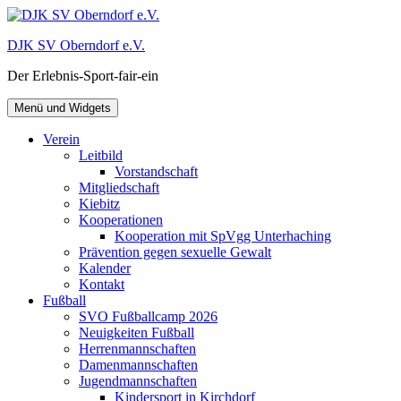
Zum
Inhalt
DJK SV Oberndorf e.V.
springen
Der Erlebnis-Sport-fair-ein
Menü und Widgets
Verein
Leitbild
Vorstandschaft
Mitgliedschaft
Kiebitz
Kooperationen
Kooperation mit SpVgg Unterhaching
Prävention gegen sexuelle Gewalt
Kalender
Kontakt
Fußball
SVO Fußballcamp 2026
Neuigkeiten Fußball
Herrenmannschaften
Damenmannschaften
Jugendmannschaften
Kindersport in Kirchdorf