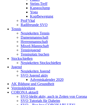
Ström-Treff
KangooJump
Yoga
Kopfbewegung
ProFVital
Radlfreunde SVO
Tennis
Neuigkeiten Tennis
Damenmannschaft
Herrenmannschaft
Mixed-Mannschaft
Tennisjugend
Tennisplatz buchen
Stockschießen
Neuigkeiten Stockschießen
Jugend
Neuigkeiten Jugend
SVO Jugend aktiv
Adventskalender 2020
AK Bildung und Gesundheit
Vereinskleidung
CORONA aktuell
SVO bleibt aktiv, auch in Zeiten von Corona
SVO Tutorials für Daheim
SVO – Bye bye CORONABLUES!