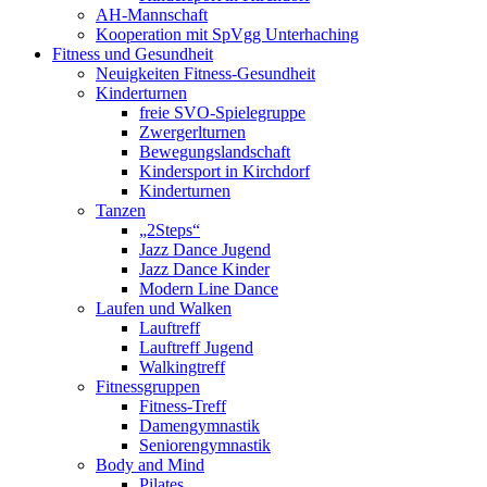
AH-Mannschaft
Kooperation mit SpVgg Unterhaching
Fitness und Gesundheit
Neuigkeiten Fitness-Gesundheit
Kinderturnen
freie SVO-Spielegruppe
Zwergerlturnen
Bewegungslandschaft
Kindersport in Kirchdorf
Kinderturnen
Tanzen
„2Steps“
Jazz Dance Jugend
Jazz Dance Kinder
Modern Line Dance
Laufen und Walken
Lauftreff
Lauftreff Jugend
Walkingtreff
Fitnessgruppen
Fitness-Treff
Damengymnastik
Seniorengymnastik
Body and Mind
Pilates