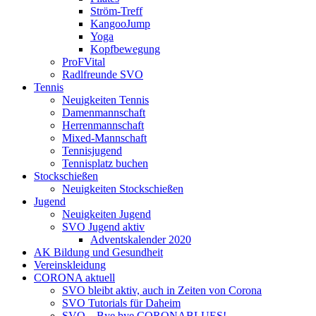
Ström-Treff
KangooJump
Yoga
Kopfbewegung
ProFVital
Radlfreunde SVO
Tennis
Neuigkeiten Tennis
Damenmannschaft
Herrenmannschaft
Mixed-Mannschaft
Tennisjugend
Tennisplatz buchen
Stockschießen
Neuigkeiten Stockschießen
Jugend
Neuigkeiten Jugend
SVO Jugend aktiv
Adventskalender 2020
AK Bildung und Gesundheit
Vereinskleidung
CORONA aktuell
SVO bleibt aktiv, auch in Zeiten von Corona
SVO Tutorials für Daheim
SVO – Bye bye CORONABLUES!