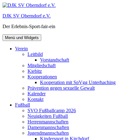
Zum
Inhalt
DJK SV Oberndorf e.V.
springen
Der Erlebnis-Sport-fair-ein
Menü und Widgets
Verein
Leitbild
Vorstandschaft
Mitgliedschaft
Kiebitz
Kooperationen
Kooperation mit SpVgg Unterhaching
Prävention gegen sexuelle Gewalt
Kalender
Kontakt
Fußball
SVO Fußballcamp 2026
Neuigkeiten Fußball
Herrenmannschaften
Damenmannschaften
Jugendmannschaften
Kindersport in Kirchdorf