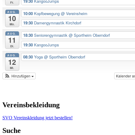
19:30
KangooJumps
Fr.
AUG.
10:00
Kopfbewegung
@ Vereinsheim
10
19:30
Damengymnastik Kirchdorf
Mo.
AUG.
18:30
Seniorengymnastik
@ Sportheim Oberndorf
11
19:30
KangooJumps
Di.
AUG.
08:30
Yoga
@ Sportheim Oberndorf
12
Mi.
Hinzufügen
Kalender a
Vereinsbekleidung
SVO Vereinskleidung jetzt bestellen!
Suche