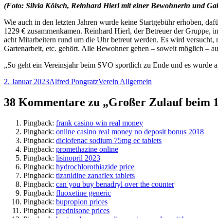
(Foto: Silvia Kölsch, Reinhard Hierl mit einer Bewohnerin und Ga
Wie auch in den letzten Jahren wurde keine Startgebühr erhoben, d
1229 € zusammenkamen. Reinhard Hierl, der Betreuer der Gruppe, inf
acht Mitarbeitern rund um die Uhr betreut werden. Es wird versuch
Gartenarbeit, etc. gehört. Alle Bewohner gehen – soweit möglich – 
„So geht ein Vereinsjahr beim SVO sportlich zu Ende und es wurde au
Veröffentlicht
Autor
Kategorien
2. Januar 2023
Alfred Pongratz
Verein Allgemein
am
38 Kommentare zu „Großer Zulauf beim 11
Pingback:
frank casino win real money
Pingback:
online casino real money no deposit bonus 2018
Pingback:
diclofenac sodium 75mg ec tablets
Pingback:
promethazine online
Pingback:
lisinopril 2023
Pingback:
hydrochlorothiazide price
Pingback:
tizanidine zanaflex tablets
Pingback:
can you buy benadryl over the counter
Pingback:
fluoxetine generic
Pingback:
bupropion prices
Pingback:
prednisone prices