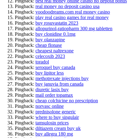
Pingback:
best real money online casino no deposit bonus
Pingback:
real money no deposit casino usa
Pingback:
voodoodreams.com real money casino
Pingback:
play real casino games for real money
Pingback:
buy rosuvastatin 2023
Pingback:
allopurinol-ratiopharm 300 mg tabletten
Pingback:
buy clonidine 0.1mg
Pingback:
buy olanzapine
Pingback:
cheap flonase
Pingback:
cheapest naltrexone
Pingback:
celecoxib 2023
Pingback:
toradol
Pingback:
seroquel buy canada
Pingback:
buy lipitor less
Pingback:
methotrexate injections buy
Pingback:
buy januvia from canada
Pingback:
diuretic lasix buy
Pingback:
mail order topamax
Pingback:
cheap colchicine no prescription
Pingback:
norvasc online
Pingback:
prednisolone generic
Pingback:
where to buy singulair
Pingback:
tamsulosin prices
Pingback:
diltiazem cream buy uk
Pingback:
buy allegra 180 mg