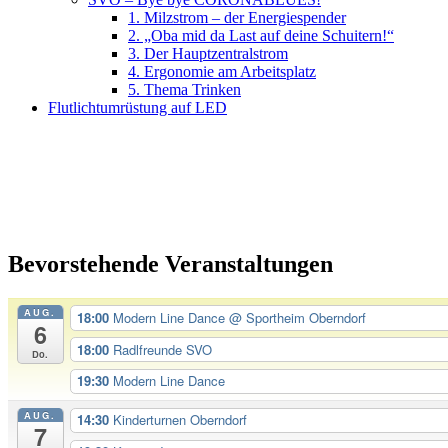
1. Milzstrom – der Energiespender
2. „Oba mid da Last auf deine Schuitern!“
3. Der Hauptzentralstrom
4. Ergonomie am Arbeitsplatz
5. Thema Trinken
Flutlichtumrüstung auf LED
Bevorstehende Veranstaltungen
AUG.
18:00
Modern Line Dance
@ Sportheim Oberndorf
6
18:00
Radlfreunde SVO
Do.
19:30
Modern Line Dance
AUG.
14:30
Kinderturnen Oberndorf
7