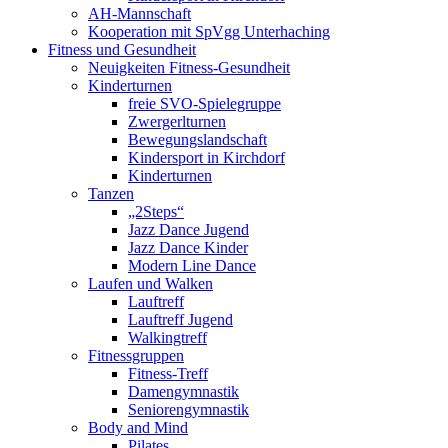
AH-Mannschaft
Kooperation mit SpVgg Unterhaching
Fitness und Gesundheit
Neuigkeiten Fitness-Gesundheit
Kinderturnen
freie SVO-Spielegruppe
Zwergerlturnen
Bewegungslandschaft
Kindersport in Kirchdorf
Kinderturnen
Tanzen
„2Steps“
Jazz Dance Jugend
Jazz Dance Kinder
Modern Line Dance
Laufen und Walken
Lauftreff
Lauftreff Jugend
Walkingtreff
Fitnessgruppen
Fitness-Treff
Damengymnastik
Seniorengymnastik
Body and Mind
Pilates