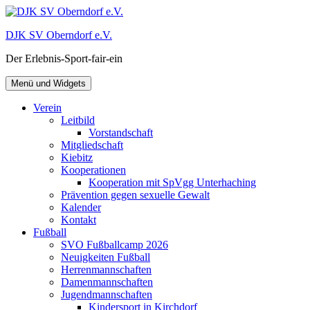
Zum
Inhalt
DJK SV Oberndorf e.V.
springen
Der Erlebnis-Sport-fair-ein
Menü und Widgets
Verein
Leitbild
Vorstandschaft
Mitgliedschaft
Kiebitz
Kooperationen
Kooperation mit SpVgg Unterhaching
Prävention gegen sexuelle Gewalt
Kalender
Kontakt
Fußball
SVO Fußballcamp 2026
Neuigkeiten Fußball
Herrenmannschaften
Damenmannschaften
Jugendmannschaften
Kindersport in Kirchdorf