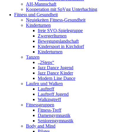
AH-Mannschaft
Kooperation mit SpVgg Unterhaching
Fitness und Gesundheit
Neuigkeiten Fitness-Gesundheit
Kinderturnen
freie SVO-Spielegruppe
Zwergerlturnen
Bewegungslandschaft
Kindersport in Kirchdorf
Kinderturnen
Tanzen
„2Steps“
Jazz Dance Jugend
Jazz Dance Kinder
Modern Line Dance
Laufen und Walken
Lauftreff
Lauftreff Jugend
Walkingtreff
Fitnessgruppen
Fitness-Treff
Damengymnastik
Seniorengymnastik
Body and Mind
Pilates