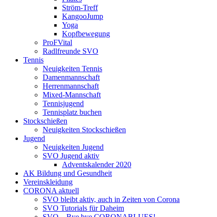
Ström-Treff
KangooJump
Yoga
Kopfbewegung
ProFVital
Radlfreunde SVO
Tennis
Neuigkeiten Tennis
Damenmannschaft
Herrenmannschaft
Mixed-Mannschaft
Tennisjugend
Tennisplatz buchen
Stockschießen
Neuigkeiten Stockschießen
Jugend
Neuigkeiten Jugend
SVO Jugend aktiv
Adventskalender 2020
AK Bildung und Gesundheit
Vereinskleidung
CORONA aktuell
SVO bleibt aktiv, auch in Zeiten von Corona
SVO Tutorials für Daheim
SVO – Bye bye CORONABLUES!