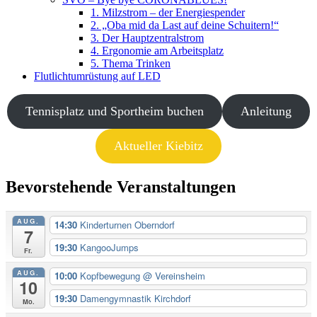
1. Milzstrom – der Energiespender
2. „Oba mid da Last auf deine Schuitern!“
3. Der Hauptzentralstrom
4. Ergonomie am Arbeitsplatz
5. Thema Trinken
Flutlichtumrüstung auf LED
Tennisplatz und Sportheim buchen
Anleitung
Aktueller Kiebitz
Bevorstehende Veranstaltungen
AUG.
14:30
Kinderturnen Oberndorf
7
19:30
KangooJumps
Fr.
AUG.
10:00
Kopfbewegung
@ Vereinsheim
10
19:30
Damengymnastik Kirchdorf
Mo.