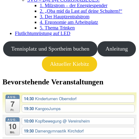
1. Milzstrom – der Energiespender
2. „Oba mid da Last auf deine Schuitern!“
3. Der Hauptzentralstrom
4. Ergonomie am Arbeitsplatz
5. Thema Trinken
Flutlichtumrüstung auf LED
Tennisplatz und Sportheim buchen
Anleitung
Aktueller Kiebitz
Bevorstehende Veranstaltungen
AUG.
14:30
Kinderturnen Oberndorf
7
19:30
KangooJumps
Fr.
AUG.
10:00
Kopfbewegung
@ Vereinsheim
10
19:30
Damengymnastik Kirchdorf
Mo.