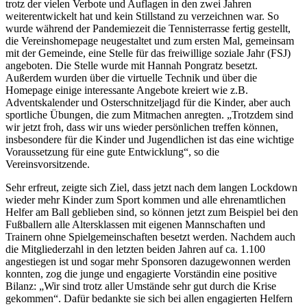
trotz der vielen Verbote und Auflagen in den zwei Jahren
weiterentwickelt hat und kein Stillstand zu verzeichnen war. So
wurde während der Pandemiezeit die Tennisterrasse fertig gestellt,
die Vereinshomepage neugestaltet und zum ersten Mal, gemeinsam
mit der Gemeinde, eine Stelle für das freiwillige soziale Jahr (FSJ)
angeboten. Die Stelle wurde mit Hannah Pongratz besetzt.
Außerdem wurden über die virtuelle Technik und über die
Homepage einige interessante Angebote kreiert wie z.B.
Adventskalender und Osterschnitzeljagd für die Kinder, aber auch
sportliche Übungen, die zum Mitmachen anregten. „Trotzdem sind
wir jetzt froh, dass wir uns wieder persönlichen treffen können,
insbesondere für die Kinder und Jugendlichen ist das eine wichtige
Voraussetzung für eine gute Entwicklung“, so die
Vereinsvorsitzende.
Sehr erfreut, zeigte sich Ziel, dass jetzt nach dem langen Lockdown
wieder mehr Kinder zum Sport kommen und alle ehrenamtlichen
Helfer am Ball geblieben sind, so können jetzt zum Beispiel bei den
Fußballern alle Altersklassen mit eigenen Mannschaften und
Trainern ohne Spielgemeinschaften besetzt werden. Nachdem auch
die Mitgliederzahl in den letzten beiden Jahren auf ca. 1.100
angestiegen ist und sogar mehr Sponsoren dazugewonnen werden
konnten, zog die junge und engagierte Vorständin eine positive
Bilanz: „Wir sind trotz aller Umstände sehr gut durch die Krise
gekommen“. Dafür bedankte sie sich bei allen engagierten Helfern