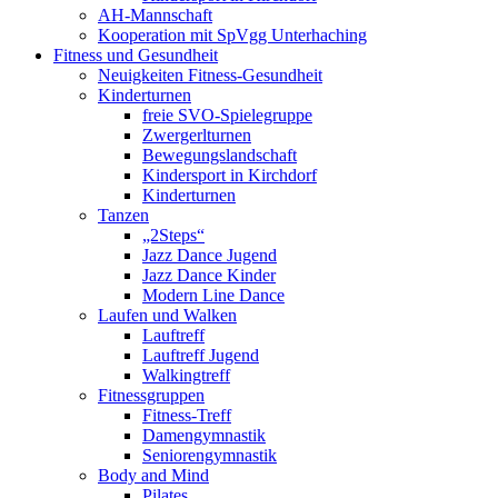
AH-Mannschaft
Kooperation mit SpVgg Unterhaching
Fitness und Gesundheit
Neuigkeiten Fitness-Gesundheit
Kinderturnen
freie SVO-Spielegruppe
Zwergerlturnen
Bewegungslandschaft
Kindersport in Kirchdorf
Kinderturnen
Tanzen
„2Steps“
Jazz Dance Jugend
Jazz Dance Kinder
Modern Line Dance
Laufen und Walken
Lauftreff
Lauftreff Jugend
Walkingtreff
Fitnessgruppen
Fitness-Treff
Damengymnastik
Seniorengymnastik
Body and Mind
Pilates