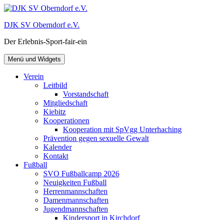
Zum
Inhalt
DJK SV Oberndorf e.V.
springen
Der Erlebnis-Sport-fair-ein
Menü und Widgets
Verein
Leitbild
Vorstandschaft
Mitgliedschaft
Kiebitz
Kooperationen
Kooperation mit SpVgg Unterhaching
Prävention gegen sexuelle Gewalt
Kalender
Kontakt
Fußball
SVO Fußballcamp 2026
Neuigkeiten Fußball
Herrenmannschaften
Damenmannschaften
Jugendmannschaften
Kindersport in Kirchdorf