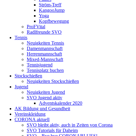
Ström-Treff
KangooJump
Yoga
Kopfbewegung
ProFVital
Radlfreunde SVO
Tennis
Neuigkeiten Tennis
Damenmannschaft
Herrenmannschaft
Mixed-Mannschaft
Tennisjugend
Tennisplatz buchen
Stockschießen
Neuigkeiten Stockschießen
Jugend
Neuigkeiten Jugend
SVO Jugend aktiv
Adventskalender 2020
AK Bildung und Gesundheit
Vereinskleidung
CORONA aktuell
SVO bleibt aktiv, auch in Zeiten von Corona
SVO Tutorials für Daheim
SVO – Bye bye CORONABLUES!