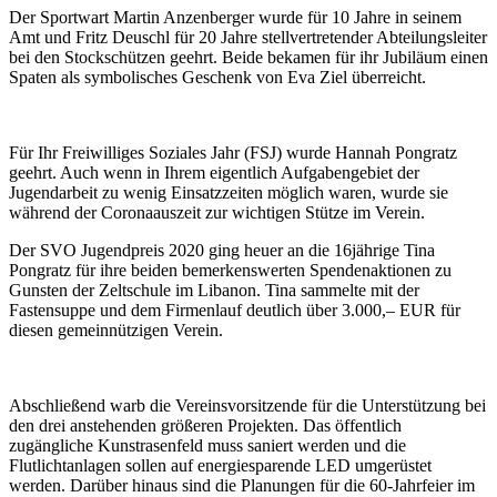
Der Sportwart Martin Anzenberger wurde für 10 Jahre in seinem
Amt und Fritz Deuschl für 20 Jahre stellvertretender Abteilungsleiter
bei den Stockschützen geehrt. Beide bekamen für ihr Jubiläum einen
Spaten als symbolisches Geschenk von Eva Ziel überreicht.
Für Ihr Freiwilliges Soziales Jahr (FSJ) wurde Hannah Pongratz
geehrt. Auch wenn in Ihrem eigentlich Aufgabengebiet der
Jugendarbeit zu wenig Einsatzzeiten möglich waren, wurde sie
während der Coronaauszeit zur wichtigen Stütze im Verein.
Der SVO Jugendpreis 2020 ging heuer an die 16jährige Tina
Pongratz für ihre beiden bemerkenswerten Spendenaktionen zu
Gunsten der Zeltschule im Libanon. Tina sammelte mit der
Fastensuppe und dem Firmenlauf deutlich über 3.000,– EUR für
diesen gemeinnützigen Verein.
Abschließend warb die Vereinsvorsitzende für die Unterstützung bei
den drei anstehenden größeren Projekten. Das öffentlich
zugängliche Kunstrasenfeld muss saniert werden und die
Flutlichtanlagen sollen auf energiesparende LED umgerüstet
werden. Darüber hinaus sind die Planungen für die 60-Jahrfeier im