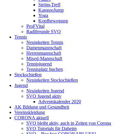
Ström-Treff
KangooJump
Yoga
Kopfbewegung
ProFVital
Radlfreunde SVO
Tennis
Neuigkeiten Tennis
Damenmannschaft
Herrenmannschaft
Mixed-Mannschaft
Tennisjugend
Tennisplatz buchen
Stockschießen
Neuigkeiten Stockschießen
Jugend
Neuigkeiten Jugend
SVO Jugend aktiv
Adventskalender 2020
AK Bildung und Gesundheit
Vereinskleidung
CORONA aktuell
SVO bleibt aktiv, auch in Zeiten von Corona
SVO Tutorials für Daheim
SVO – Bye bye CORONABLUES!