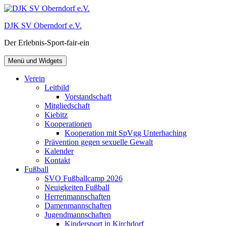
Zum
Inhalt
DJK SV Oberndorf e.V.
springen
Der Erlebnis-Sport-fair-ein
Menü und Widgets
Verein
Leitbild
Vorstandschaft
Mitgliedschaft
Kiebitz
Kooperationen
Kooperation mit SpVgg Unterhaching
Prävention gegen sexuelle Gewalt
Kalender
Kontakt
Fußball
SVO Fußballcamp 2026
Neuigkeiten Fußball
Herrenmannschaften
Damenmannschaften
Jugendmannschaften
Kindersport in Kirchdorf