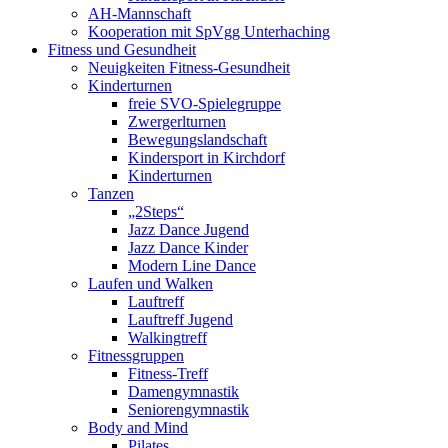
AH-Mannschaft
Kooperation mit SpVgg Unterhaching
Fitness und Gesundheit
Neuigkeiten Fitness-Gesundheit
Kinderturnen
freie SVO-Spielegruppe
Zwergerlturnen
Bewegungslandschaft
Kindersport in Kirchdorf
Kinderturnen
Tanzen
„2Steps“
Jazz Dance Jugend
Jazz Dance Kinder
Modern Line Dance
Laufen und Walken
Lauftreff
Lauftreff Jugend
Walkingtreff
Fitnessgruppen
Fitness-Treff
Damengymnastik
Seniorengymnastik
Body and Mind
Pilates