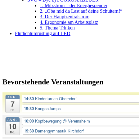
1. Milzstrom – der Energiespender
2. „Oba mid da Last auf deine Schuitern!“
3. Der Hauptzentralstrom
4. Ergonomie am Arbeitsplatz
5. Thema Trinken
Flutlichtumrüstung auf LED
Bevorstehende Veranstaltungen
AUG.
14:30
Kinderturnen Oberndorf
7
19:30
KangooJumps
Fr.
AUG.
10:00
Kopfbewegung
@ Vereinsheim
10
19:30
Damengymnastik Kirchdorf
Mo.