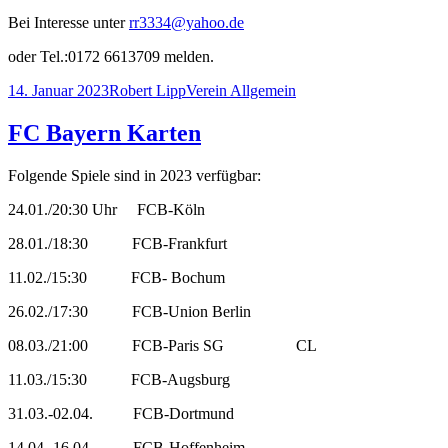
Bei Interesse unter
rr3334@yahoo.de
oder Tel.:0172 6613709 melden.
Veröffentlicht
Autor
Kategorien
14. Januar 2023
Robert Lipp
Verein Allgemein
am
FC Bayern Karten
Folgende Spiele sind in 2023 verfügbar:
24.01./20:30 Uhr FCB-Köln
28.01./18:30 FCB-Frankfurt
11.02./15:30 FCB- Bochum
26.02./17:30 FCB-Union Berlin
08.03./21:00 FCB-Paris SG CL
11.03./15:30 FCB-Augsburg
31.03.-02.04. FCB-Dortmund
14.04.-16.04. FCB-Hoffenheim