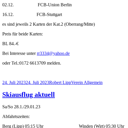
02.12. FCB-Union Berlin
16.12. FCB-Stuttgart
es sind jeweils 2 Karten der Kat.2 (Oberrang/Mitte)
Preis für beide Karten:
BL 84.-€
Bei Interesse unter
rr3334@yahoo.de
oder Tel.:0172 6613709 melden.
Veröffentlicht
Autor
Kategorien
24. Juli 2023
24. Juli 2023
Robert Lipp
Verein Allgemein
am
Skiausflug aktuell
Sa/So 28.1./29.01.23
Abfahrtszeiten:
Berg (Lipp) 05:15 Uhr Winden (Wirt) 05:30 Uhr