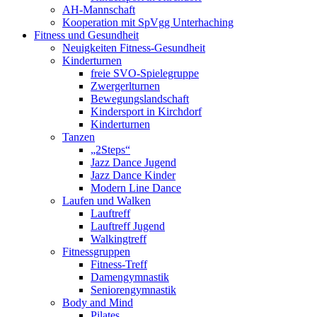
AH-Mannschaft
Kooperation mit SpVgg Unterhaching
Fitness und Gesundheit
Neuigkeiten Fitness-Gesundheit
Kinderturnen
freie SVO-Spielegruppe
Zwergerlturnen
Bewegungslandschaft
Kindersport in Kirchdorf
Kinderturnen
Tanzen
„2Steps“
Jazz Dance Jugend
Jazz Dance Kinder
Modern Line Dance
Laufen und Walken
Lauftreff
Lauftreff Jugend
Walkingtreff
Fitnessgruppen
Fitness-Treff
Damengymnastik
Seniorengymnastik
Body and Mind
Pilates