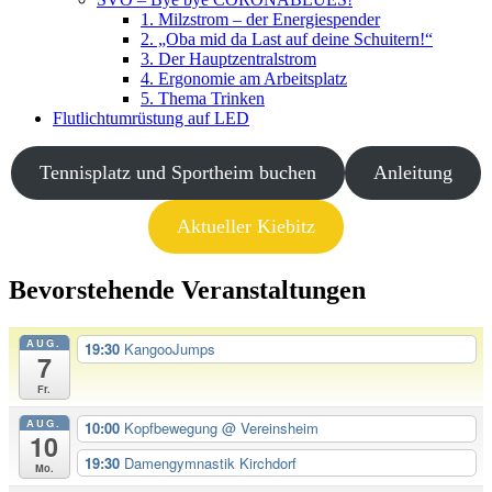
1. Milzstrom – der Energiespender
2. „Oba mid da Last auf deine Schuitern!“
3. Der Hauptzentralstrom
4. Ergonomie am Arbeitsplatz
5. Thema Trinken
Flutlichtumrüstung auf LED
Tennisplatz und Sportheim buchen
Anleitung
Aktueller Kiebitz
Bevorstehende Veranstaltungen
AUG.
19:30
KangooJumps
7
Fr.
AUG.
10:00
Kopfbewegung
@ Vereinsheim
10
19:30
Damengymnastik Kirchdorf
Mo.