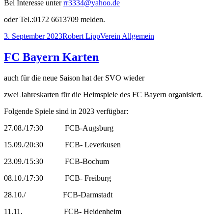
Bei Interesse unter
rr3334@yahoo.de
oder Tel.:0172 6613709 melden.
Veröffentlicht
Autor
Kategorien
3. September 2023
Robert Lipp
Verein Allgemein
am
FC Bayern Karten
auch für die neue Saison hat der SVO wieder
zwei Jahreskarten für die Heimspiele des FC Bayern organisiert.
Folgende Spiele sind in 2023 verfügbar:
27.08./17:30 FCB-Augsburg
15.09./20:30 FCB- Leverkusen
23.09./15:30 FCB-Bochum
08.10./17:30 FCB- Freiburg
28.10./ FCB-Darmstadt
11.11. FCB- Heidenheim