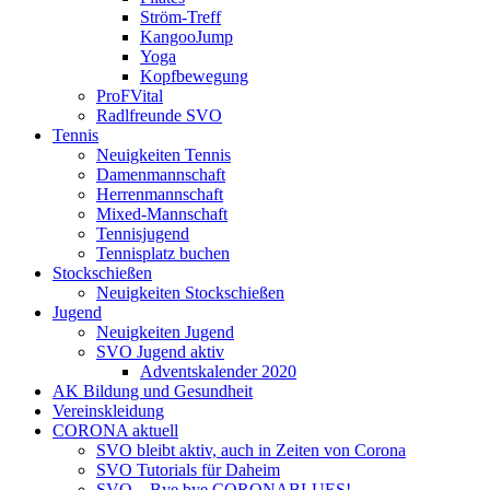
Ström-Treff
KangooJump
Yoga
Kopfbewegung
ProFVital
Radlfreunde SVO
Tennis
Neuigkeiten Tennis
Damenmannschaft
Herrenmannschaft
Mixed-Mannschaft
Tennisjugend
Tennisplatz buchen
Stockschießen
Neuigkeiten Stockschießen
Jugend
Neuigkeiten Jugend
SVO Jugend aktiv
Adventskalender 2020
AK Bildung und Gesundheit
Vereinskleidung
CORONA aktuell
SVO bleibt aktiv, auch in Zeiten von Corona
SVO Tutorials für Daheim
SVO – Bye bye CORONABLUES!