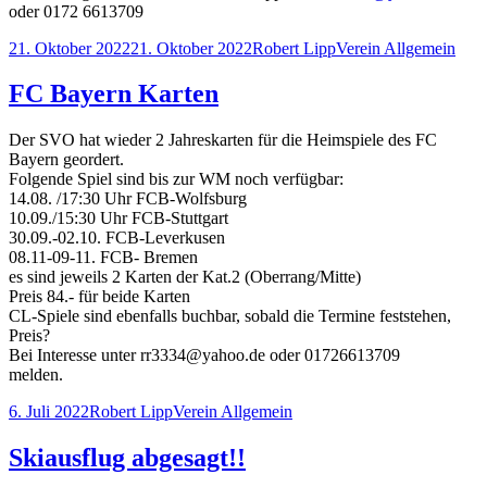
oder 0172 6613709
Veröffentlicht
Autor
Kategorien
21. Oktober 2022
21. Oktober 2022
Robert Lipp
Verein Allgemein
am
FC Bayern Karten
Der SVO hat wieder 2 Jahreskarten für die Heimspiele des FC
Bayern geordert.
Folgende Spiel sind bis zur WM noch verfügbar:
14.08. /17:30 Uhr FCB-Wolfsburg
10.09./15:30 Uhr FCB-Stuttgart
30.09.-02.10. FCB-Leverkusen
08.11-09-11. FCB- Bremen
es sind jeweils 2 Karten der Kat.2 (Oberrang/Mitte)
Preis 84.- für beide Karten
CL-Spiele sind ebenfalls buchbar, sobald die Termine feststehen,
Preis?
Bei Interesse unter rr3334@yahoo.de oder 01726613709
melden.
Veröffentlicht
Autor
Kategorien
6. Juli 2022
Robert Lipp
Verein Allgemein
am
Skiausflug abgesagt!!