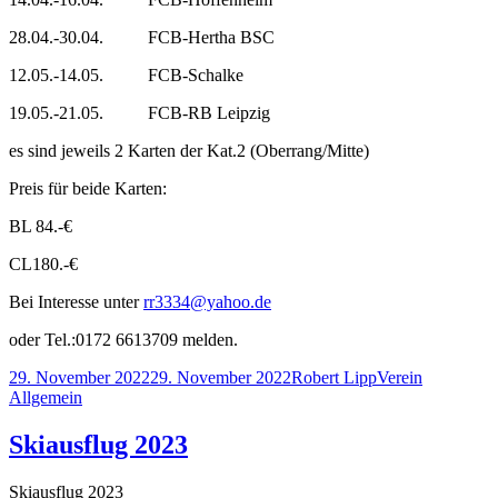
28.04.-30.04. FCB-Hertha BSC
12.05.-14.05. FCB-Schalke
19.05.-21.05. FCB-RB Leipzig
es sind jeweils 2 Karten der Kat.2 (Oberrang/Mitte)
Preis für beide Karten:
BL 84.-€
CL180.-€
Bei Interesse unter
rr3334@yahoo.de
oder Tel.:0172 6613709 melden.
Veröffentlicht
Autor
Kategorien
29. November 2022
29. November 2022
Robert Lipp
Verein
am
Allgemein
Skiausflug 2023
Skiausflug 2023