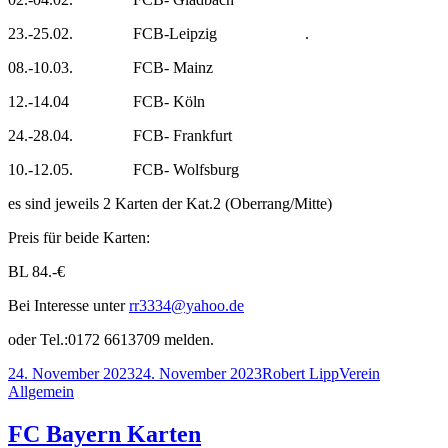
23.-25.02. FCB-Leipzig .
08.-10.03. FCB- Mainz
12.-14.04 FCB- Köln
24.-28.04. FCB- Frankfurt
10.-12.05. FCB- Wolfsburg
es sind jeweils 2 Karten der Kat.2 (Oberrang/Mitte)
Preis für beide Karten:
BL 84.-€
Bei Interesse unter
rr3334@yahoo.de
oder Tel.:0172 6613709 melden.
Veröffentlicht
Autor
Kategorien
24. November 2023
24. November 2023
Robert Lipp
Verein
am
Allgemein
FC Bayern Karten