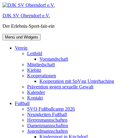
Zum
Inhalt
DJK SV Oberndorf e.V.
springen
Der Erlebnis-Sport-fair-ein
Menü und Widgets
Verein
Leitbild
Vorstandschaft
Mitgliedschaft
Kiebitz
Kooperationen
Kooperation mit SpVgg Unterhaching
Prävention gegen sexuelle Gewalt
Kalender
Kontakt
Fußball
SVO Fußballcamp 2026
Neuigkeiten Fußball
Herrenmannschaften
Damenmannschaften
Jugendmannschaften
Kindersport in Kirchdorf