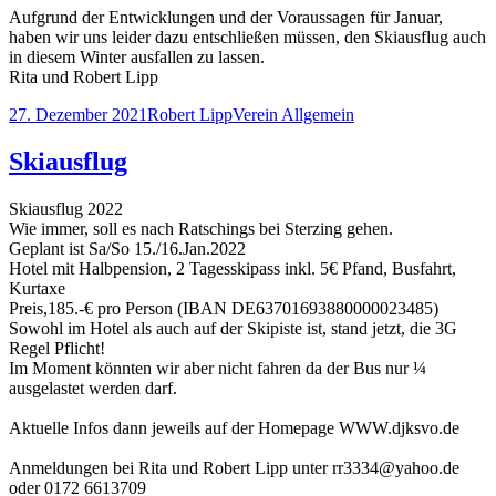
Aufgrund der Entwicklungen und der Voraussagen für Januar,
haben wir uns leider dazu entschließen müssen, den Skiausflug auch
in diesem Winter ausfallen zu lassen.
Rita und Robert Lipp
Veröffentlicht
Autor
Kategorien
27. Dezember 2021
Robert Lipp
Verein Allgemein
am
Skiausflug
Skiausflug 2022
Wie immer, soll es nach Ratschings bei Sterzing gehen.
Geplant ist Sa/So 15./16.Jan.2022
Hotel mit Halbpension, 2 Tagesskipass inkl. 5€ Pfand, Busfahrt,
Kurtaxe
Preis,185.-€ pro Person (IBAN DE63701693880000023485)
Sowohl im Hotel als auch auf der Skipiste ist, stand jetzt, die 3G
Regel Pflicht!
Im Moment könnten wir aber nicht fahren da der Bus nur ¼
ausgelastet werden darf.
Aktuelle Infos dann jeweils auf der Homepage WWW.djksvo.de
Anmeldungen bei Rita und Robert Lipp unter rr3334@yahoo.de
oder 0172 6613709