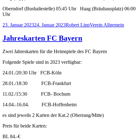
Oberndorf (Bushaltestelle) 05:45 Uhr Haag (Bräuhausplatz) 06:00
Uhr
Veröffentlicht
Autor
Kategorien
23. Januar 2023
24. Januar 2023
Robert Lipp
Verein Allgemein
am
Jahreskarten FC Bayern
Zwei Jahreskarten für die Heimspiele des FC Bayern
Folgende Spiele sind in 2023 verfügbar:
24.01./20:30 Uhr FCB-Köln
28.01./18:30 FCB-Frankfurt
11.02./15:30 FCB- Bochum
14.04.-16.04. FCB-Hoffenheim
es sind jeweils 2 Karten der Kat.2 (Oberrang/Mitte)
Preis für beide Karten:
BL 84.-€