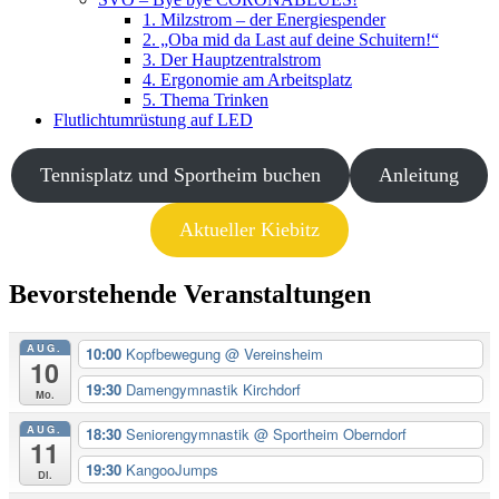
1. Milzstrom – der Energiespender
2. „Oba mid da Last auf deine Schuitern!“
3. Der Hauptzentralstrom
4. Ergonomie am Arbeitsplatz
5. Thema Trinken
Flutlichtumrüstung auf LED
Tennisplatz und Sportheim buchen
Anleitung
Aktueller Kiebitz
Bevorstehende Veranstaltungen
AUG.
10:00
Kopfbewegung
@ Vereinsheim
10
19:30
Damengymnastik Kirchdorf
Mo.
AUG.
18:30
Seniorengymnastik
@ Sportheim Oberndorf
11
19:30
KangooJumps
Di.