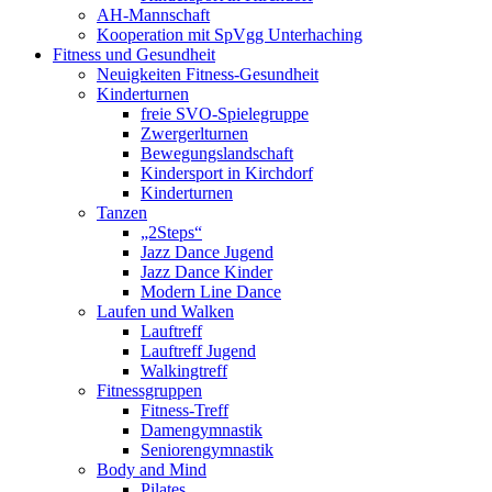
AH-Mannschaft
Kooperation mit SpVgg Unterhaching
Fitness und Gesundheit
Neuigkeiten Fitness-Gesundheit
Kinderturnen
freie SVO-Spielegruppe
Zwergerlturnen
Bewegungslandschaft
Kindersport in Kirchdorf
Kinderturnen
Tanzen
„2Steps“
Jazz Dance Jugend
Jazz Dance Kinder
Modern Line Dance
Laufen und Walken
Lauftreff
Lauftreff Jugend
Walkingtreff
Fitnessgruppen
Fitness-Treff
Damengymnastik
Seniorengymnastik
Body and Mind
Pilates