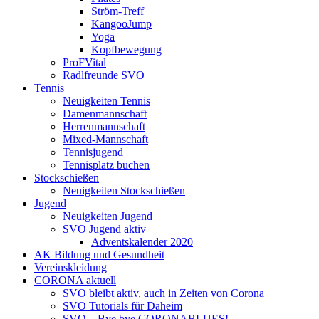
Ström-Treff
KangooJump
Yoga
Kopfbewegung
ProFVital
Radlfreunde SVO
Tennis
Neuigkeiten Tennis
Damenmannschaft
Herrenmannschaft
Mixed-Mannschaft
Tennisjugend
Tennisplatz buchen
Stockschießen
Neuigkeiten Stockschießen
Jugend
Neuigkeiten Jugend
SVO Jugend aktiv
Adventskalender 2020
AK Bildung und Gesundheit
Vereinskleidung
CORONA aktuell
SVO bleibt aktiv, auch in Zeiten von Corona
SVO Tutorials für Daheim
SVO – Bye bye CORONABLUES!