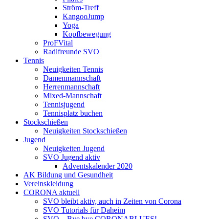
Ström-Treff
KangooJump
Yoga
Kopfbewegung
ProFVital
Radlfreunde SVO
Tennis
Neuigkeiten Tennis
Damenmannschaft
Herrenmannschaft
Mixed-Mannschaft
Tennisjugend
Tennisplatz buchen
Stockschießen
Neuigkeiten Stockschießen
Jugend
Neuigkeiten Jugend
SVO Jugend aktiv
Adventskalender 2020
AK Bildung und Gesundheit
Vereinskleidung
CORONA aktuell
SVO bleibt aktiv, auch in Zeiten von Corona
SVO Tutorials für Daheim
SVO – Bye bye CORONABLUES!