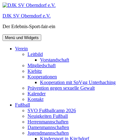
Zum
Inhalt
DJK SV Oberndorf e.V.
springen
Der Erlebnis-Sport-fair-ein
Menü und Widgets
Verein
Leitbild
Vorstandschaft
Mitgliedschaft
Kiebitz
Kooperationen
Kooperation mit SpVgg Unterhaching
Prävention gegen sexuelle Gewalt
Kalender
Kontakt
Fußball
SVO Fußballcamp 2026
Neuigkeiten Fußball
Herrenmannschaften
Damenmannschaften
Jugendmannschaften
Kindersport in Kirchdorf