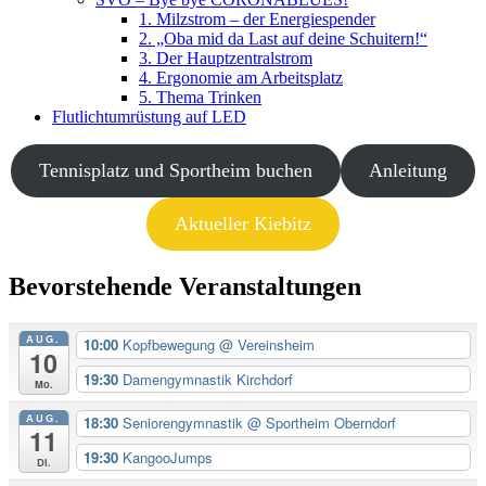
1. Milzstrom – der Energiespender
2. „Oba mid da Last auf deine Schuitern!“
3. Der Hauptzentralstrom
4. Ergonomie am Arbeitsplatz
5. Thema Trinken
Flutlichtumrüstung auf LED
Tennisplatz und Sportheim buchen
Anleitung
Aktueller Kiebitz
Bevorstehende Veranstaltungen
AUG.
10:00
Kopfbewegung
@ Vereinsheim
10
19:30
Damengymnastik Kirchdorf
Mo.
AUG.
18:30
Seniorengymnastik
@ Sportheim Oberndorf
11
19:30
KangooJumps
Di.