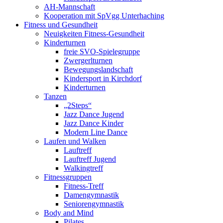
AH-Mannschaft
Kooperation mit SpVgg Unterhaching
Fitness und Gesundheit
Neuigkeiten Fitness-Gesundheit
Kinderturnen
freie SVO-Spielegruppe
Zwergerlturnen
Bewegungslandschaft
Kindersport in Kirchdorf
Kinderturnen
Tanzen
„2Steps“
Jazz Dance Jugend
Jazz Dance Kinder
Modern Line Dance
Laufen und Walken
Lauftreff
Lauftreff Jugend
Walkingtreff
Fitnessgruppen
Fitness-Treff
Damengymnastik
Seniorengymnastik
Body and Mind
Pilates