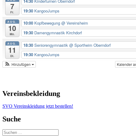
14:30
Kinderturnen Oberndorf
7
19:30
KangooJumps
Fr.
AUG.
10:00
Kopfbewegung
@ Vereinsheim
10
19:30
Damengymnastik Kirchdorf
Mo.
AUG.
18:30
Seniorengymnastik
@ Sportheim Oberndorf
11
19:30
KangooJumps
Di.
Hinzufügen
Kalender a
Vereinsbekleidung
SVO Vereinskleidung jetzt bestellen!
Suche
Suchen