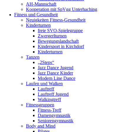
AH-Mannschaft
Kooperation mit SpVgg Unterhaching
Fitness und Gesundheit
Neuigkeiten Fitness-Gesundheit
Kinderturnen
freie SVO-Spielegruppe
Zwergerlturnen
Bewegungslandschaft
Kindersport in Kirchdorf
Kinderturnen
Tanzen
„2Steps“
Jazz Dance Jugend
Jazz Dance Kinder
Modern Line Dance
Laufen und Walken
Lauftreff
Lauftreff Jugend
Walkingtreff
Fitnessgruppen
Fitness-Treff
Damengymnastik
Seniorengymnastik
Body and Mind
Pilates