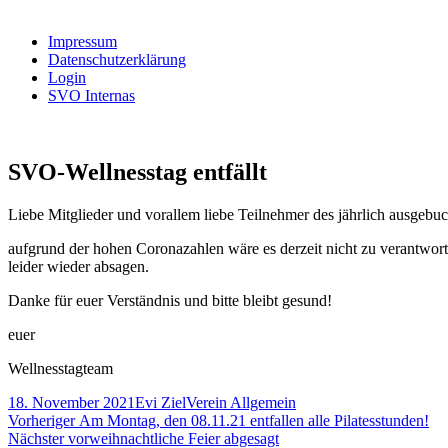
nach:
Impressum
Datenschutzerklärung
Login
SVO Internas
SVO-Wellnesstag entfällt
Liebe Mitglieder und vorallem liebe Teilnehmer des jährlich ausgeb
aufgrund der hohen Coronazahlen wäre es derzeit nicht zu verantwo
leider wieder absagen.
Danke für euer Verständnis und bitte bleibt gesund!
euer
Wellnesstagteam
Veröffentlicht
Autor
Kategorien
18. November 2021
Evi Ziel
Verein Allgemein
am
Beitragsnavigation
Vorheriger
Vorheriger
Am Montag, den 08.11.21 entfallen alle Pilatesstunden!
Nächster
Beitrag:
Nächster
vorweihnachtliche Feier abgesagt