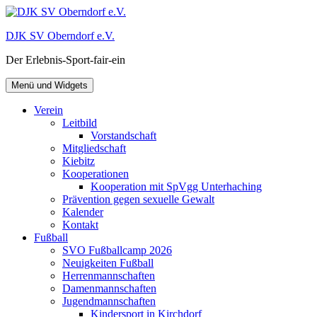
Zum
Inhalt
DJK SV Oberndorf e.V.
springen
Der Erlebnis-Sport-fair-ein
Menü und Widgets
Verein
Leitbild
Vorstandschaft
Mitgliedschaft
Kiebitz
Kooperationen
Kooperation mit SpVgg Unterhaching
Prävention gegen sexuelle Gewalt
Kalender
Kontakt
Fußball
SVO Fußballcamp 2026
Neuigkeiten Fußball
Herrenmannschaften
Damenmannschaften
Jugendmannschaften
Kindersport in Kirchdorf