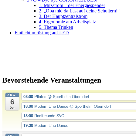
1. Milzstrom – der Energiespender
2. „Oba mid da Last auf deine Schuitern!“
3. Der Hauptzentralstrom
4. Ergonomie am Arbeitsplatz
5. Thema Trinken
Flutlichtumrüstung auf LED
Bevorstehende Veranstaltungen
AUG.
08:00
Pilates
@ Sportheim Oberndorf
6
18:00
Modern Line Dance
@ Sportheim Oberndorf
Do.
18:00
Radlfreunde SVO
19:30
Modern Line Dance
AUG.