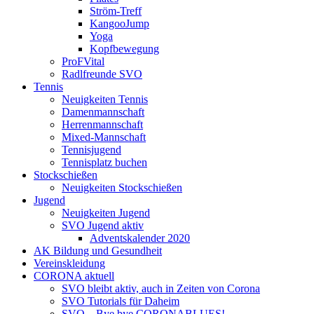
Ström-Treff
KangooJump
Yoga
Kopfbewegung
ProFVital
Radlfreunde SVO
Tennis
Neuigkeiten Tennis
Damenmannschaft
Herrenmannschaft
Mixed-Mannschaft
Tennisjugend
Tennisplatz buchen
Stockschießen
Neuigkeiten Stockschießen
Jugend
Neuigkeiten Jugend
SVO Jugend aktiv
Adventskalender 2020
AK Bildung und Gesundheit
Vereinskleidung
CORONA aktuell
SVO bleibt aktiv, auch in Zeiten von Corona
SVO Tutorials für Daheim
SVO – Bye bye CORONABLUES!