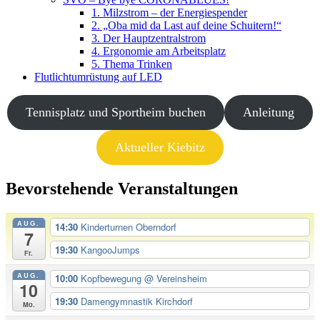
1. Milzstrom – der Energiespender
2. „Oba mid da Last auf deine Schuitern!“
3. Der Hauptzentralstrom
4. Ergonomie am Arbeitsplatz
5. Thema Trinken
Flutlichtumrüstung auf LED
Tennisplatz und Sportheim buchen
Anleitung
Aktueller Kiebitz
Bevorstehende Veranstaltungen
AUG.
14:30
Kinderturnen Oberndorf
7
19:30
KangooJumps
Fr.
AUG.
10:00
Kopfbewegung
@ Vereinsheim
10
19:30
Damengymnastik Kirchdorf
Mo.