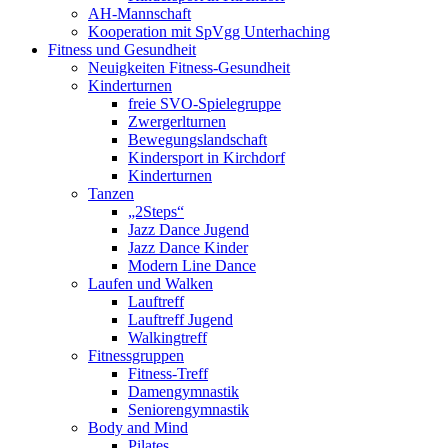
AH-Mannschaft
Kooperation mit SpVgg Unterhaching
Fitness und Gesundheit
Neuigkeiten Fitness-Gesundheit
Kinderturnen
freie SVO-Spielegruppe
Zwergerlturnen
Bewegungslandschaft
Kindersport in Kirchdorf
Kinderturnen
Tanzen
„2Steps“
Jazz Dance Jugend
Jazz Dance Kinder
Modern Line Dance
Laufen und Walken
Lauftreff
Lauftreff Jugend
Walkingtreff
Fitnessgruppen
Fitness-Treff
Damengymnastik
Seniorengymnastik
Body and Mind
Pilates