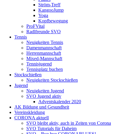
Ström-Treff
KangooJump
Yoga
Kopfbewegung
ProFVital
Radlfreunde SVO
Tennis
Neuigkeiten Tennis
Damenmannschaft
Herrenmannschaft
Mixed-Mannschaft
Tennisjugend
Tennisplatz buchen
Stockschießen
Neuigkeiten Stockschießen
Jugend
Neuigkeiten Jugend
SVO Jugend aktiv
Adventskalender 2020
AK Bildung und Gesundheit
Vereinskleidung
CORONA aktuell
SVO bleibt aktiv, auch in Zeiten von Corona
SVO Tutorials für Daheim
SVO – Bye bye CORONABLUES!