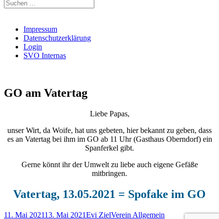
Suchen
nach:
Impressum
Datenschutzerklärung
Login
SVO Internas
GO am Vatertag
Liebe Papas,
unser Wirt, da Woife, hat uns gebeten, hier bekannt zu geben, dass
es an Vatertag bei ihm im GO ab 11 Uhr (Gasthaus Oberndorf) ein
Spanferkel gibt.
Gerne könnt ihr der Umwelt zu liebe auch eigene Gefäße
mitbringen.
Vatertag, 13.05.2021 = Spofake im GO
Veröffentlicht
Autor
Kategorien
11. Mai 2021
13. Mai 2021
Evi Ziel
Verein Allgemein