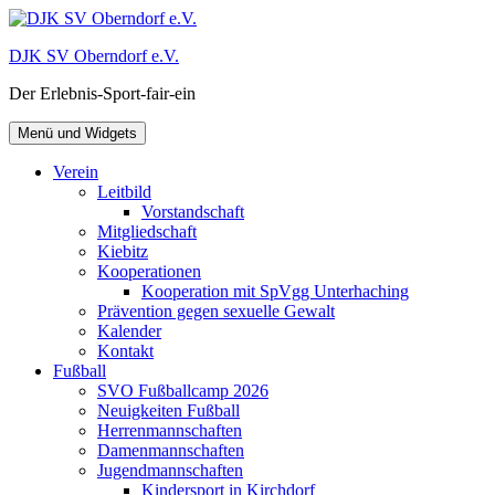
Zum
Inhalt
DJK SV Oberndorf e.V.
springen
Der Erlebnis-Sport-fair-ein
Menü und Widgets
Verein
Leitbild
Vorstandschaft
Mitgliedschaft
Kiebitz
Kooperationen
Kooperation mit SpVgg Unterhaching
Prävention gegen sexuelle Gewalt
Kalender
Kontakt
Fußball
SVO Fußballcamp 2026
Neuigkeiten Fußball
Herrenmannschaften
Damenmannschaften
Jugendmannschaften
Kindersport in Kirchdorf