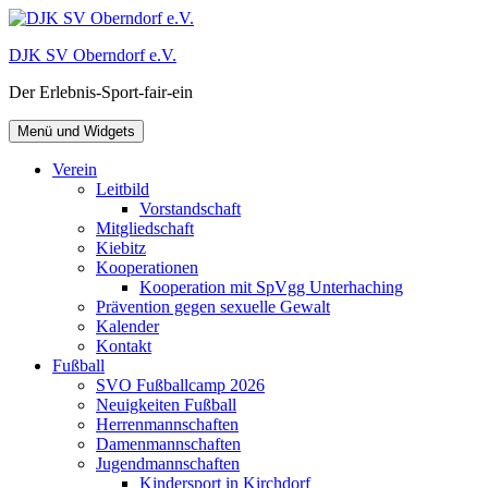
Zum
Inhalt
DJK SV Oberndorf e.V.
springen
Der Erlebnis-Sport-fair-ein
Menü und Widgets
Verein
Leitbild
Vorstandschaft
Mitgliedschaft
Kiebitz
Kooperationen
Kooperation mit SpVgg Unterhaching
Prävention gegen sexuelle Gewalt
Kalender
Kontakt
Fußball
SVO Fußballcamp 2026
Neuigkeiten Fußball
Herrenmannschaften
Damenmannschaften
Jugendmannschaften
Kindersport in Kirchdorf