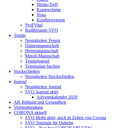
Ström-Treff
KangooJump
Yoga
Kopfbewegung
ProFVital
Radlfreunde SVO
Tennis
Neuigkeiten Tennis
Damenmannschaft
Herrenmannschaft
Mixed-Mannschaft
Tennisjugend
Tennisplatz buchen
Stockschießen
Neuigkeiten Stockschießen
Jugend
Neuigkeiten Jugend
SVO Jugend aktiv
Adventskalender 2020
AK Bildung und Gesundheit
Vereinskleidung
CORONA aktuell
SVO bleibt aktiv, auch in Zeiten von Corona
SVO Tutorials für Daheim
SVO – Bye bye CORONABLUES!