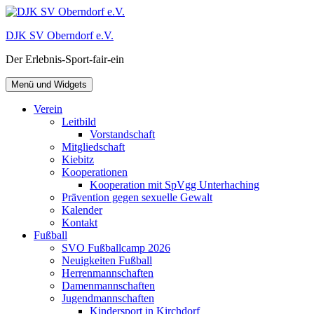
Zum
Inhalt
DJK SV Oberndorf e.V.
springen
Der Erlebnis-Sport-fair-ein
Menü und Widgets
Verein
Leitbild
Vorstandschaft
Mitgliedschaft
Kiebitz
Kooperationen
Kooperation mit SpVgg Unterhaching
Prävention gegen sexuelle Gewalt
Kalender
Kontakt
Fußball
SVO Fußballcamp 2026
Neuigkeiten Fußball
Herrenmannschaften
Damenmannschaften
Jugendmannschaften
Kindersport in Kirchdorf