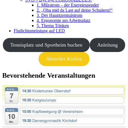
1. Milzstrom – der Energiespender
2. „Oba mid da Last auf deine Schuitern!“
3. Der Hauptzentralstrom
4. Ergonomie am Arbeitsplatz
5. Thema Trinken
Flutlichtumrüstung auf LED
Tennisplatz und Sportheim buchen
Anleitung
Aktueller Kiebitz
Bevorstehende Veranstaltungen
AUG.
14:30
Kinderturnen Oberndorf
7
19:30
KangooJumps
Fr.
AUG.
10:00
Kopfbewegung
@ Vereinsheim
10
19:30
Damengymnastik Kirchdorf
Mo.