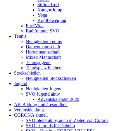
Ström-Treff
KangooJump
Yoga
Kopfbewegung
ProFVital
Radlfreunde SVO
Tennis
Neuigkeiten Tennis
Damenmannschaft
Herrenmannschaft
Mixed-Mannschaft
Tennisjugend
Tennisplatz buchen
Stockschießen
Neuigkeiten Stockschießen
Jugend
Neuigkeiten Jugend
SVO Jugend aktiv
Adventskalender 2020
AK Bildung und Gesundheit
Vereinskleidung
CORONA aktuell
SVO bleibt aktiv, auch in Zeiten von Corona
SVO Tutorials für Daheim
SVO – Bye bye CORONABLUES!