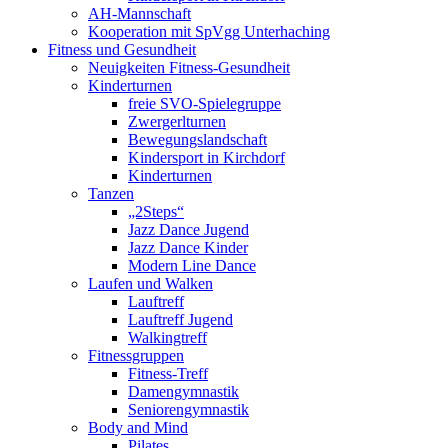
AH-Mannschaft
Kooperation mit SpVgg Unterhaching
Fitness und Gesundheit
Neuigkeiten Fitness-Gesundheit
Kinderturnen
freie SVO-Spielegruppe
Zwergerlturnen
Bewegungslandschaft
Kindersport in Kirchdorf
Kinderturnen
Tanzen
„2Steps“
Jazz Dance Jugend
Jazz Dance Kinder
Modern Line Dance
Laufen und Walken
Lauftreff
Lauftreff Jugend
Walkingtreff
Fitnessgruppen
Fitness-Treff
Damengymnastik
Seniorengymnastik
Body and Mind
Pilates