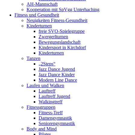
AH-Mannschaft
Kooperation mit SpVgg Unterhaching
Fitness und Gesundheit
Neuigkeiten Fitness-Gesundheit
Kinderturnen
freie SVO-Spielegruppe
Zwergerlturnen
Bewegungslandschaft
Kindersport in Kirchdorf
Kinderturnen
Tanzen
„2Steps“
Jazz Dance Jugend
Jazz Dance Kinder
Modern Line Dance
Laufen und Walken
Lauftreff
Lauftreff Jugend
Walkingtreff
Fitnessgruppen
Fitness-Treff
Damengymnastik
Seniorengymnastik
Body and Mind
Pilates