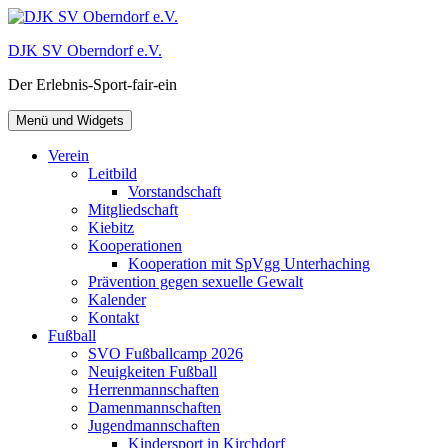
Zum
Inhalt
DJK SV Oberndorf e.V.
springen
Der Erlebnis-Sport-fair-ein
Menü und Widgets
Verein
Leitbild
Vorstandschaft
Mitgliedschaft
Kiebitz
Kooperationen
Kooperation mit SpVgg Unterhaching
Prävention gegen sexuelle Gewalt
Kalender
Kontakt
Fußball
SVO Fußballcamp 2026
Neuigkeiten Fußball
Herrenmannschaften
Damenmannschaften
Jugendmannschaften
Kindersport in Kirchdorf