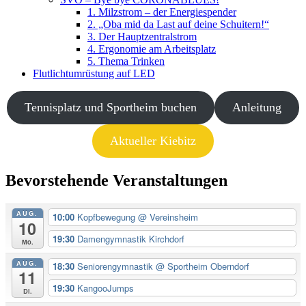
1. Milzstrom – der Energiespender
2. „Oba mid da Last auf deine Schuitern!“
3. Der Hauptzentralstrom
4. Ergonomie am Arbeitsplatz
5. Thema Trinken
Flutlichtumrüstung auf LED
Tennisplatz und Sportheim buchen
Anleitung
Aktueller Kiebitz
Bevorstehende Veranstaltungen
AUG.
10:00
Kopfbewegung
@ Vereinsheim
10
19:30
Damengymnastik Kirchdorf
Mo.
AUG.
18:30
Seniorengymnastik
@ Sportheim Oberndorf
11
19:30
KangooJumps
Di.