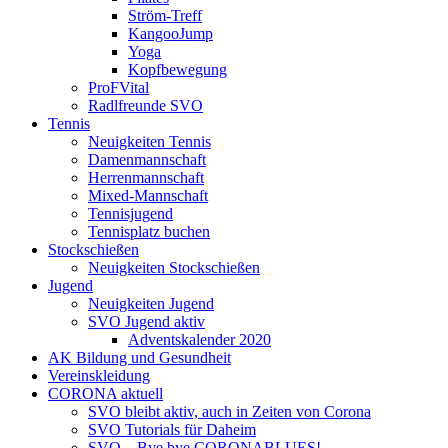
Ström-Treff
KangooJump
Yoga
Kopfbewegung
ProFVital
Radlfreunde SVO
Tennis
Neuigkeiten Tennis
Damenmannschaft
Herrenmannschaft
Mixed-Mannschaft
Tennisjugend
Tennisplatz buchen
Stockschießen
Neuigkeiten Stockschießen
Jugend
Neuigkeiten Jugend
SVO Jugend aktiv
Adventskalender 2020
AK Bildung und Gesundheit
Vereinskleidung
CORONA aktuell
SVO bleibt aktiv, auch in Zeiten von Corona
SVO Tutorials für Daheim
SVO – Bye bye CORONABLUES!