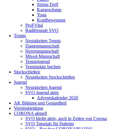
Ström-Treff
KangooJump
Yoga
Kopfbewegung
ProFVital
Radlfreunde SVO
Tennis
Neuigkeiten Tennis
Damenmannschaft
Herrenmannschaft
Mixed-Mannschaft
Tennisjugend
Tennisplatz buchen
Stockschießen
Neuigkeiten Stockschießen
Jugend
Neuigkeiten Jugend
SVO Jugend aktiv
Adventskalender 2020
AK Bildung und Gesundheit
Vereinskleidung
CORONA aktuell
SVO bleibt aktiv, auch in Zeiten von Corona
SVO Tutorials für Daheim
SVO – Bye bye CORONABLUES!