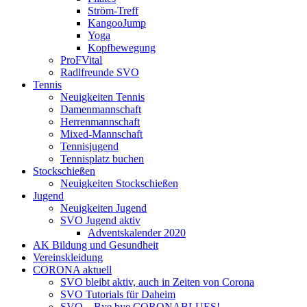
Ström-Treff
KangooJump
Yoga
Kopfbewegung
ProFVital
Radlfreunde SVO
Tennis
Neuigkeiten Tennis
Damenmannschaft
Herrenmannschaft
Mixed-Mannschaft
Tennisjugend
Tennisplatz buchen
Stockschießen
Neuigkeiten Stockschießen
Jugend
Neuigkeiten Jugend
SVO Jugend aktiv
Adventskalender 2020
AK Bildung und Gesundheit
Vereinskleidung
CORONA aktuell
SVO bleibt aktiv, auch in Zeiten von Corona
SVO Tutorials für Daheim
SVO – Bye bye CORONABLUES!