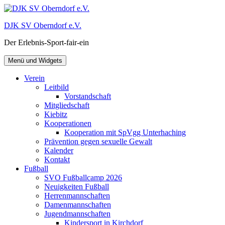
Zum
Inhalt
DJK SV Oberndorf e.V.
springen
Der Erlebnis-Sport-fair-ein
Menü und Widgets
Verein
Leitbild
Vorstandschaft
Mitgliedschaft
Kiebitz
Kooperationen
Kooperation mit SpVgg Unterhaching
Prävention gegen sexuelle Gewalt
Kalender
Kontakt
Fußball
SVO Fußballcamp 2026
Neuigkeiten Fußball
Herrenmannschaften
Damenmannschaften
Jugendmannschaften
Kindersport in Kirchdorf