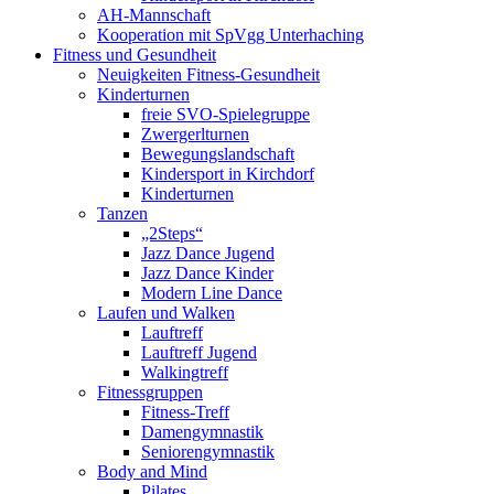
AH-Mannschaft
Kooperation mit SpVgg Unterhaching
Fitness und Gesundheit
Neuigkeiten Fitness-Gesundheit
Kinderturnen
freie SVO-Spielegruppe
Zwergerlturnen
Bewegungslandschaft
Kindersport in Kirchdorf
Kinderturnen
Tanzen
„2Steps“
Jazz Dance Jugend
Jazz Dance Kinder
Modern Line Dance
Laufen und Walken
Lauftreff
Lauftreff Jugend
Walkingtreff
Fitnessgruppen
Fitness-Treff
Damengymnastik
Seniorengymnastik
Body and Mind
Pilates