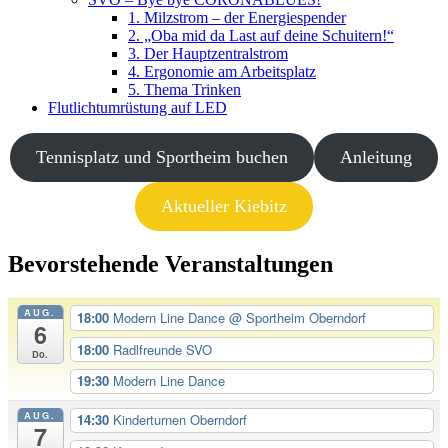
1. Milzstrom – der Energiespender
2. „Oba mid da Last auf deine Schuitern!“
3. Der Hauptzentralstrom
4. Ergonomie am Arbeitsplatz
5. Thema Trinken
Flutlichtumrüstung auf LED
Tennisplatz und Sportheim buchen
Anleitung
Aktueller Kiebitz
Bevorstehende Veranstaltungen
AUG.
18:00
Modern Line Dance
@ Sportheim Oberndorf
6
18:00
Radlfreunde SVO
Do.
19:30
Modern Line Dance
AUG.
14:30
Kinderturnen Oberndorf
7