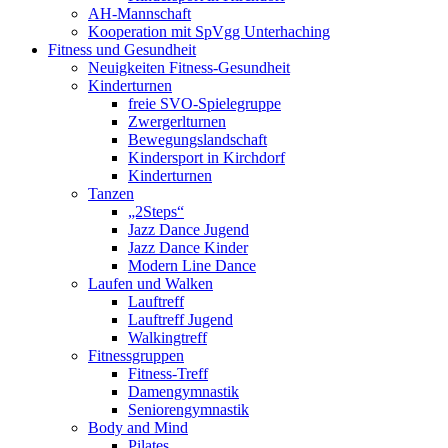
AH-Mannschaft
Kooperation mit SpVgg Unterhaching
Fitness und Gesundheit
Neuigkeiten Fitness-Gesundheit
Kinderturnen
freie SVO-Spielegruppe
Zwergerlturnen
Bewegungslandschaft
Kindersport in Kirchdorf
Kinderturnen
Tanzen
„2Steps“
Jazz Dance Jugend
Jazz Dance Kinder
Modern Line Dance
Laufen und Walken
Lauftreff
Lauftreff Jugend
Walkingtreff
Fitnessgruppen
Fitness-Treff
Damengymnastik
Seniorengymnastik
Body and Mind
Pilates