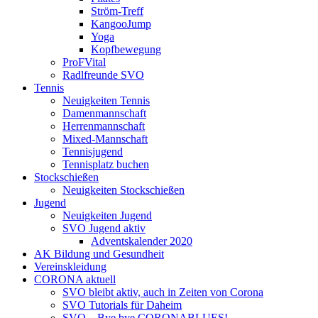
Ström-Treff
KangooJump
Yoga
Kopfbewegung
ProFVital
Radlfreunde SVO
Tennis
Neuigkeiten Tennis
Damenmannschaft
Herrenmannschaft
Mixed-Mannschaft
Tennisjugend
Tennisplatz buchen
Stockschießen
Neuigkeiten Stockschießen
Jugend
Neuigkeiten Jugend
SVO Jugend aktiv
Adventskalender 2020
AK Bildung und Gesundheit
Vereinskleidung
CORONA aktuell
SVO bleibt aktiv, auch in Zeiten von Corona
SVO Tutorials für Daheim
SVO – Bye bye CORONABLUES!