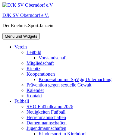
Zum
Inhalt
DJK SV Oberndorf e.V.
springen
Der Erlebnis-Sport-fair-ein
Menü und Widgets
Verein
Leitbild
Vorstandschaft
Mitgliedschaft
Kiebitz
Kooperationen
Kooperation mit SpVgg Unterhaching
Prävention gegen sexuelle Gewalt
Kalender
Kontakt
Fußball
SVO Fußballcamp 2026
Neuigkeiten Fußball
Herrenmannschaften
Damenmannschaften
Jugendmannschaften
Kindersport in Kirchdorf