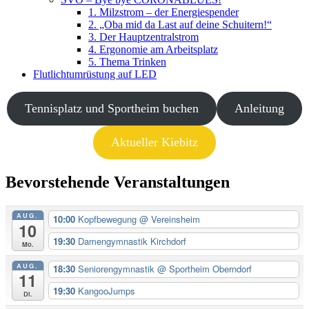
1. Milzstrom – der Energiespender
2. „Oba mid da Last auf deine Schuitern!“
3. Der Hauptzentralstrom
4. Ergonomie am Arbeitsplatz
5. Thema Trinken
Flutlichtumrüstung auf LED
Tennisplatz und Sportheim buchen
Anleitung
Aktueller Kiebitz
Bevorstehende Veranstaltungen
AUG.
10:00
Kopfbewegung
@ Vereinsheim
10
19:30
Damengymnastik Kirchdorf
Mo.
AUG.
18:30
Seniorengymnastik
@ Sportheim Oberndorf
11
19:30
KangooJumps
Di.