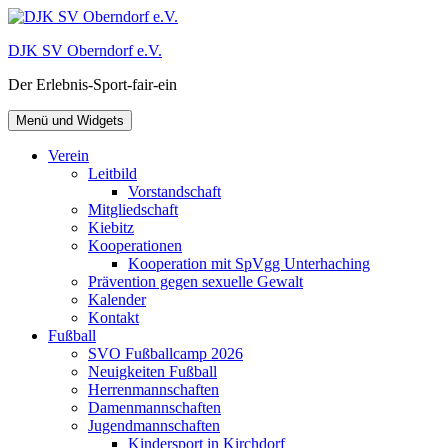
Zum
Inhalt
DJK SV Oberndorf e.V.
springen
Der Erlebnis-Sport-fair-ein
Menü und Widgets
Verein
Leitbild
Vorstandschaft
Mitgliedschaft
Kiebitz
Kooperationen
Kooperation mit SpVgg Unterhaching
Prävention gegen sexuelle Gewalt
Kalender
Kontakt
Fußball
SVO Fußballcamp 2026
Neuigkeiten Fußball
Herrenmannschaften
Damenmannschaften
Jugendmannschaften
Kindersport in Kirchdorf