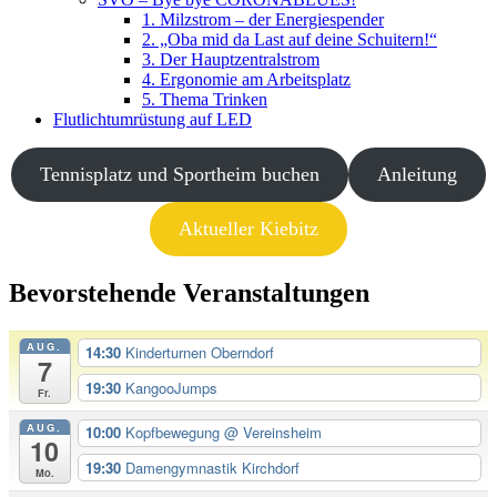
1. Milzstrom – der Energiespender
2. „Oba mid da Last auf deine Schuitern!“
3. Der Hauptzentralstrom
4. Ergonomie am Arbeitsplatz
5. Thema Trinken
Flutlichtumrüstung auf LED
Tennisplatz und Sportheim buchen
Anleitung
Aktueller Kiebitz
Bevorstehende Veranstaltungen
AUG.
14:30
Kinderturnen Oberndorf
7
19:30
KangooJumps
Fr.
AUG.
10:00
Kopfbewegung
@ Vereinsheim
10
19:30
Damengymnastik Kirchdorf
Mo.