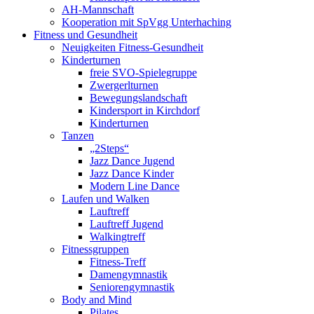
AH-Mannschaft
Kooperation mit SpVgg Unterhaching
Fitness und Gesundheit
Neuigkeiten Fitness-Gesundheit
Kinderturnen
freie SVO-Spielegruppe
Zwergerlturnen
Bewegungslandschaft
Kindersport in Kirchdorf
Kinderturnen
Tanzen
„2Steps“
Jazz Dance Jugend
Jazz Dance Kinder
Modern Line Dance
Laufen und Walken
Lauftreff
Lauftreff Jugend
Walkingtreff
Fitnessgruppen
Fitness-Treff
Damengymnastik
Seniorengymnastik
Body and Mind
Pilates