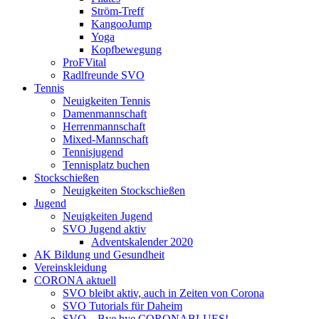
Ström-Treff
KangooJump
Yoga
Kopfbewegung
ProFVital
Radlfreunde SVO
Tennis
Neuigkeiten Tennis
Damenmannschaft
Herrenmannschaft
Mixed-Mannschaft
Tennisjugend
Tennisplatz buchen
Stockschießen
Neuigkeiten Stockschießen
Jugend
Neuigkeiten Jugend
SVO Jugend aktiv
Adventskalender 2020
AK Bildung und Gesundheit
Vereinskleidung
CORONA aktuell
SVO bleibt aktiv, auch in Zeiten von Corona
SVO Tutorials für Daheim
SVO – Bye bye CORONABLUES!