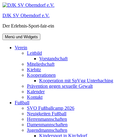
Zum
Inhalt
DJK SV Oberndorf e.V.
springen
Der Erlebnis-Sport-fair-ein
Menü und Widgets
Verein
Leitbild
Vorstandschaft
Mitgliedschaft
Kiebitz
Kooperationen
Kooperation mit SpVgg Unterhaching
Prävention gegen sexuelle Gewalt
Kalender
Kontakt
Fußball
SVO Fußballcamp 2026
Neuigkeiten Fußball
Herrenmannschaften
Damenmannschaften
Jugendmannschaften
Kindersport in Kirchdorf