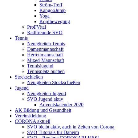
Ström-Treff
KangooJump
Yoga
Kopfbewegung
ProFVital
Radlfreunde SVO
Tennis
Neuigkeiten Tennis
Damenmannschaft
Herrenmannschaft
Mixed-Mannschaft
Tennisjugend
Tennisplatz buchen
Stockschießen
Neuigkeiten Stockschießen
Jugend
Neuigkeiten Jugend
SVO Jugend aktiv
Adventskalender 2020
AK Bildung und Gesundheit
Vereinskleidung
CORONA aktuell
SVO bleibt aktiv, auch in Zeiten von Corona
SVO Tutorials für Daheim
SVO – Bye bye CORONABLUES!