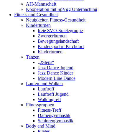
AH-Mannschaft
Kooperation mit SpVgg Unterhaching
Fitness und Gesundheit
Neuigkeiten Fitness-Gesundheit
Kinderturnen
freie SVO-Spielegruppe
Zwergerlturnen
Bewegungslandschaft
Kindersport in Kirchdorf
Kinderturnen
Tanzen
„2Steps“
Jazz Dance Jugend
Jazz Dance Kinder
Modern Line Dance
Laufen und Walken
Lauftreff
Lauftreff Jugend
Walkingtreff
Fitnessgruppen
Fitness-Treff
Damengymnastik
Seniorengymnastik
Body and Mind
Pilates