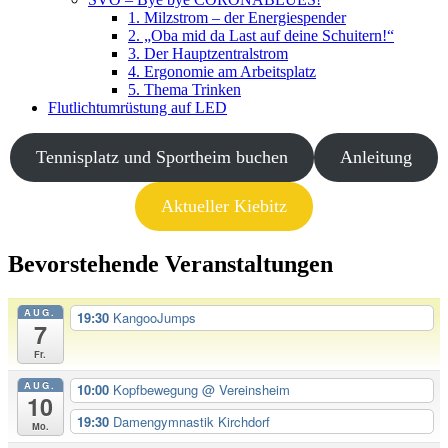
1. Milzstrom – der Energiespender
2. „Oba mid da Last auf deine Schuitern!“
3. Der Hauptzentralstrom
4. Ergonomie am Arbeitsplatz
5. Thema Trinken
Flutlichtumrüstung auf LED
Tennisplatz und Sportheim buchen
Anleitung
Aktueller Kiebitz
Bevorstehende Veranstaltungen
AUG.
19:30
KangooJumps
7
Fr.
AUG.
10:00
Kopfbewegung
@ Vereinsheim
10
19:30
Damengymnastik Kirchdorf
Mo.