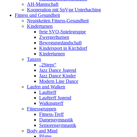
AH-Mannschaft
Kooperation mit SpVgg Unterhaching
Fitness und Gesundheit
Neuigkeiten Fitness-Gesundheit
Kinderturnen
freie SVO-Spielegruppe
Zwergerlturnen
Bewegungslandschaft
Kindersport in Kirchdorf
Kinderturnen
Tanzen
„2Steps“
Jazz Dance Jugend
Jazz Dance Kinder
Modern Line Dance
Laufen und Walken
Lauftreff
Lauftreff Jugend
Walkingtreff
Fitnessgruppen
Fitness-Treff
Damengymnastik
Seniorengymnastik
Body and Mind
Pilates