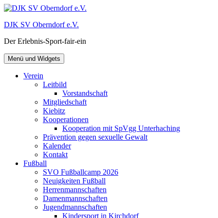
Zum
Inhalt
DJK SV Oberndorf e.V.
springen
Der Erlebnis-Sport-fair-ein
Menü und Widgets
Verein
Leitbild
Vorstandschaft
Mitgliedschaft
Kiebitz
Kooperationen
Kooperation mit SpVgg Unterhaching
Prävention gegen sexuelle Gewalt
Kalender
Kontakt
Fußball
SVO Fußballcamp 2026
Neuigkeiten Fußball
Herrenmannschaften
Damenmannschaften
Jugendmannschaften
Kindersport in Kirchdorf