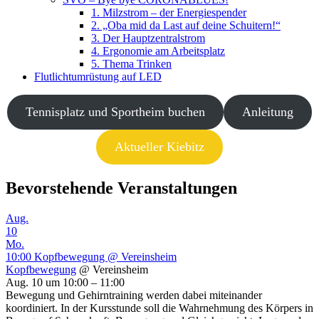
1. Milzstrom – der Energiespender
2. „Oba mid da Last auf deine Schuitern!“
3. Der Hauptzentralstrom
4. Ergonomie am Arbeitsplatz
5. Thema Trinken
Flutlichtumrüstung auf LED
Tennisplatz und Sportheim buchen
Anleitung
Aktueller Kiebitz
Bevorstehende Veranstaltungen
Aug.
10
Mo.
10:00
Kopfbewegung
@ Vereinsheim
Kopfbewegung
@ Vereinsheim
Aug. 10 um 10:00 – 11:00
Bewegung und Gehirntraining werden dabei miteinander
koordiniert. In der Kursstunde soll die Wahrnehmung des Körpers in