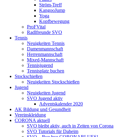
Ström-Treff
KangooJump
Yoga
Kopfbewegung
ProFVital
Radlfreunde SVO
Tennis
Neuigkeiten Tennis
Damenmannschaft
Herrenmannschaft
Mixed-Mannschaft
Tennisjugend
Tennisplatz buchen
Stockschießen
Neuigkeiten Stockschießen
Jugend
Neuigkeiten Jugend
SVO Jugend aktiv
Adventskalender 2020
AK Bildung und Gesundheit
Vereinskleidung
CORONA aktuell
SVO bleibt aktiv, auch in Zeiten von Corona
SVO Tutorials für Daheim
SVO – Bye bye CORONABLUES!