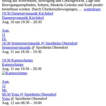
Bezug auf Schwerkraft, Bewegung und Gleichgewicht, Lage und
Bewegungsempfinden, Sehnen, Muskeln Gelenke und Kraft positiv
Kopfbewegun
beeinflusst werden. Durch Überkreuzbewegungen, …
weiterlesen
19:30
Damengymnastik Kirchdorf
Damengymnastik Kirchdorf
Aug. 10 um 19:30 – 20:30
Aug.
11
Di.
18:30
Seniorengymnastik
@ Sportheim Oberndorf
Seniorengymnastik
@ Sportheim Oberndorf
Aug. 11 um 18:30 – 19:30
19:30
KangooJumps
KangooJumps
Aug. 11 um 19:30 – 20:30
Aug.
12
Mi.
08:30
Yoga
@ Sportheim Oberndorf
Yoga
@ Sportheim Oberndorf
Aug. 12 um 08:30 – 10:00