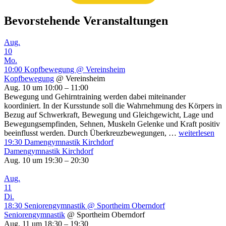
Bevorstehende Veranstaltungen
Aug.
10
Mo.
10:00
Kopfbewegung
@ Vereinsheim
Kopfbewegung
@ Vereinsheim
Aug. 10 um 10:00 – 11:00
Bewegung und Gehirntraining werden dabei miteinander
koordiniert. In der Kursstunde soll die Wahrnehmung des Körpers in
Bezug auf Schwerkraft, Bewegung und Gleichgewicht, Lage und
Bewegungsempfinden, Sehnen, Muskeln Gelenke und Kraft positiv
Kopfbewegun
beeinflusst werden. Durch Überkreuzbewegungen, …
weiterlesen
19:30
Damengymnastik Kirchdorf
Damengymnastik Kirchdorf
Aug. 10 um 19:30 – 20:30
Aug.
11
Di.
18:30
Seniorengymnastik
@ Sportheim Oberndorf
Seniorengymnastik
@ Sportheim Oberndorf
Aug. 11 um 18:30 – 19:30