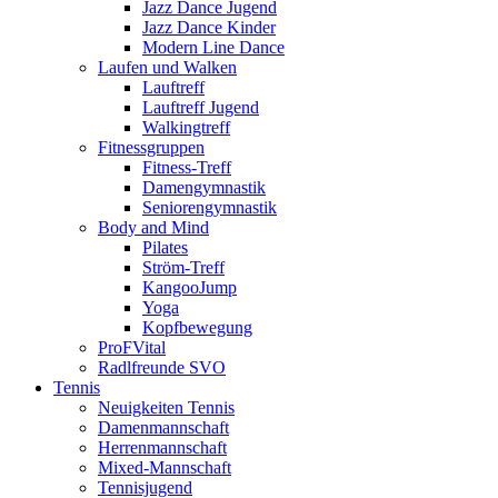
Jazz Dance Jugend
Jazz Dance Kinder
Modern Line Dance
Laufen und Walken
Lauftreff
Lauftreff Jugend
Walkingtreff
Fitnessgruppen
Fitness-Treff
Damengymnastik
Seniorengymnastik
Body and Mind
Pilates
Ström-Treff
KangooJump
Yoga
Kopfbewegung
ProFVital
Radlfreunde SVO
Tennis
Neuigkeiten Tennis
Damenmannschaft
Herrenmannschaft
Mixed-Mannschaft
Tennisjugend