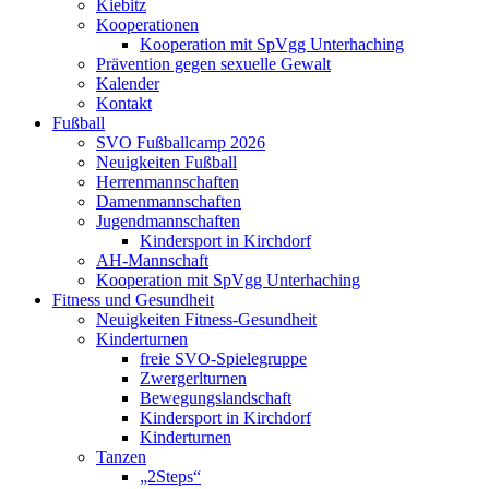
Kiebitz
Kooperationen
Kooperation mit SpVgg Unterhaching
Prävention gegen sexuelle Gewalt
Kalender
Kontakt
Fußball
SVO Fußballcamp 2026
Neuigkeiten Fußball
Herrenmannschaften
Damenmannschaften
Jugendmannschaften
Kindersport in Kirchdorf
AH-Mannschaft
Kooperation mit SpVgg Unterhaching
Fitness und Gesundheit
Neuigkeiten Fitness-Gesundheit
Kinderturnen
freie SVO-Spielegruppe
Zwergerlturnen
Bewegungslandschaft
Kindersport in Kirchdorf
Kinderturnen
Tanzen
„2Steps“