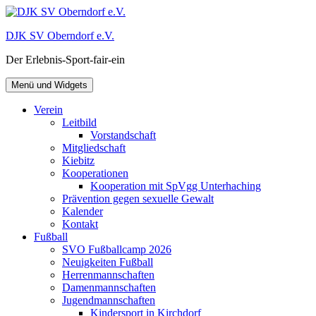
Zum
Inhalt
DJK SV Oberndorf e.V.
springen
Der Erlebnis-Sport-fair-ein
Menü und Widgets
Verein
Leitbild
Vorstandschaft
Mitgliedschaft
Kiebitz
Kooperationen
Kooperation mit SpVgg Unterhaching
Prävention gegen sexuelle Gewalt
Kalender
Kontakt
Fußball
SVO Fußballcamp 2026
Neuigkeiten Fußball
Herrenmannschaften
Damenmannschaften
Jugendmannschaften
Kindersport in Kirchdorf