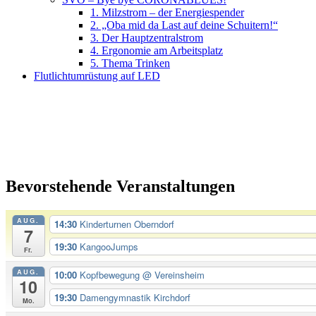
1. Milzstrom – der Energiespender
2. „Oba mid da Last auf deine Schuitern!“
3. Der Hauptzentralstrom
4. Ergonomie am Arbeitsplatz
5. Thema Trinken
Flutlichtumrüstung auf LED
Bevorstehende Veranstaltungen
AUG.
14:30
Kinderturnen Oberndorf
7
19:30
KangooJumps
Fr.
AUG.
10:00
Kopfbewegung
@ Vereinsheim
10
19:30
Damengymnastik Kirchdorf
Mo.