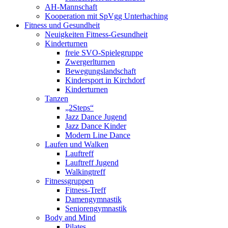
AH-Mannschaft
Kooperation mit SpVgg Unterhaching
Fitness und Gesundheit
Neuigkeiten Fitness-Gesundheit
Kinderturnen
freie SVO-Spielegruppe
Zwergerlturnen
Bewegungslandschaft
Kindersport in Kirchdorf
Kinderturnen
Tanzen
„2Steps“
Jazz Dance Jugend
Jazz Dance Kinder
Modern Line Dance
Laufen und Walken
Lauftreff
Lauftreff Jugend
Walkingtreff
Fitnessgruppen
Fitness-Treff
Damengymnastik
Seniorengymnastik
Body and Mind
Pilates