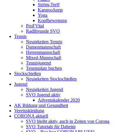
Ström-Treff
KangooJump
Yoga
Kopfbewegung
ProFVital
Radlfreunde SVO
Tennis
Neuigkeiten Tennis
Damenmannschaft
Herrenmannschaft
Mixed-Mannschaft
Tennisjugend
Tennisplatz buchen
Stockschießen
Neuigkeiten Stockschießen
Jugend
Neuigkeiten Jugend
SVO Jugend aktiv
Adventskalender 2020
AK Bildung und Gesundheit
Vereinskleidung
CORONA aktuell
SVO bleibt aktiv, auch in Zeiten von Corona
SVO Tutorials für Daheim
SVO – Bye bye CORONABLUES!