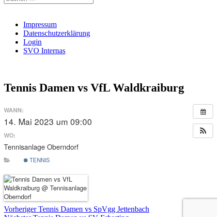
nach:
Impressum
Datenschutzerklärung
Login
SVO Internas
Tennis Damen vs VfL Waldkraiburg
WANN:
14. Mai 2023 um 09:00
WO:
Tennisanlage Oberndorf
TENNIS
Beitragsnavigation
Vorheriger
Vorheriger
Tennis Damen vs SpVgg Jettenbach