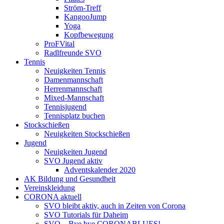
Ström-Treff
KangooJump
Yoga
Kopfbewegung
ProFVital
Radlfreunde SVO
Tennis
Neuigkeiten Tennis
Damenmannschaft
Herrenmannschaft
Mixed-Mannschaft
Tennisjugend
Tennisplatz buchen
Stockschießen
Neuigkeiten Stockschießen
Jugend
Neuigkeiten Jugend
SVO Jugend aktiv
Adventskalender 2020
AK Bildung und Gesundheit
Vereinskleidung
CORONA aktuell
SVO bleibt aktiv, auch in Zeiten von Corona
SVO Tutorials für Daheim
SVO – Bye bye CORONABLUES!