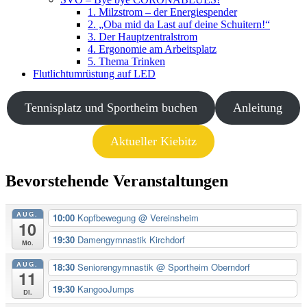
1. Milzstrom – der Energiespender
2. „Oba mid da Last auf deine Schuitern!“
3. Der Hauptzentralstrom
4. Ergonomie am Arbeitsplatz
5. Thema Trinken
Flutlichtumrüstung auf LED
Tennisplatz und Sportheim buchen
Anleitung
Aktueller Kiebitz
Bevorstehende Veranstaltungen
AUG.
10:00
Kopfbewegung
@ Vereinsheim
10
19:30
Damengymnastik Kirchdorf
Mo.
AUG.
18:30
Seniorengymnastik
@ Sportheim Oberndorf
11
19:30
KangooJumps
Di.