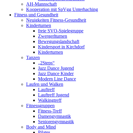
AH-Mannschaft
Kooperation mit SpVgg Unterhaching
Fitness und Gesundheit
Neuigkeiten Fitness-Gesundheit
Kinderturnen
freie SVO-Spielegruppe
Zwergerlturnen
Bewegungslandschaft
Kindersport in Kirchdorf
Kinderturnen
Tanzen
„2Steps“
Jazz Dance Jugend
Jazz Dance Kinder
Modern Line Dance
Laufen und Walken
Lauftreff
Lauftreff Jugend
Walkingtreff
Fitnessgruppen
Fitness-Treff
Damengymnastik
Seniorengymnastik
Body and Mind
Pilates