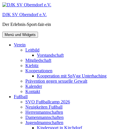
Zum
Inhalt
DJK SV Oberndorf e.V.
springen
Der Erlebnis-Sport-fair-ein
Menü und Widgets
Verein
Leitbild
Vorstandschaft
Mitgliedschaft
Kiebitz
Kooperationen
Kooperation mit SpVgg Unterhaching
Prävention gegen sexuelle Gewalt
Kalender
Kontakt
Fußball
SVO Fußballcamp 2026
Neuigkeiten Fußball
Herrenmannschaften
Damenmannschaften
Jugendmannschaften
Kindersport in Kirchdorf