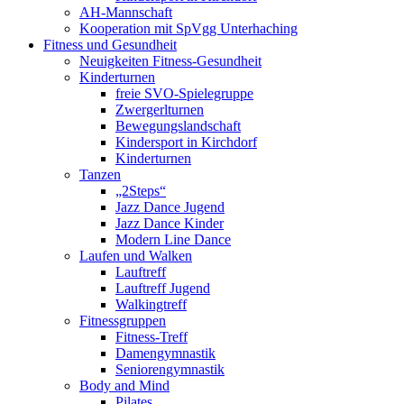
AH-Mannschaft
Kooperation mit SpVgg Unterhaching
Fitness und Gesundheit
Neuigkeiten Fitness-Gesundheit
Kinderturnen
freie SVO-Spielegruppe
Zwergerlturnen
Bewegungslandschaft
Kindersport in Kirchdorf
Kinderturnen
Tanzen
„2Steps“
Jazz Dance Jugend
Jazz Dance Kinder
Modern Line Dance
Laufen und Walken
Lauftreff
Lauftreff Jugend
Walkingtreff
Fitnessgruppen
Fitness-Treff
Damengymnastik
Seniorengymnastik
Body and Mind
Pilates