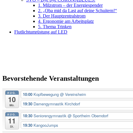
1. Milzstrom – der Energiespender
2. „Oba mid da Last auf deine Schuitern!“
3. Der Hauptzentralstrom
4. Ergonomie am Arbeitsplatz
5. Thema Trinken
Flutlichtumrüstung auf LED
Bevorstehende Veranstaltungen
AUG.
10:00
Kopfbewegung
@ Vereinsheim
10
19:30
Damengymnastik Kirchdorf
Mo.
AUG.
18:30
Seniorengymnastik
@ Sportheim Oberndorf
11
19:30
KangooJumps
Di.