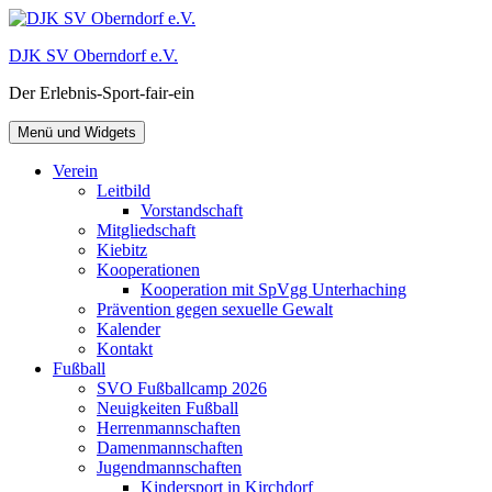
Zum
Inhalt
DJK SV Oberndorf e.V.
springen
Der Erlebnis-Sport-fair-ein
Menü und Widgets
Verein
Leitbild
Vorstandschaft
Mitgliedschaft
Kiebitz
Kooperationen
Kooperation mit SpVgg Unterhaching
Prävention gegen sexuelle Gewalt
Kalender
Kontakt
Fußball
SVO Fußballcamp 2026
Neuigkeiten Fußball
Herrenmannschaften
Damenmannschaften
Jugendmannschaften
Kindersport in Kirchdorf