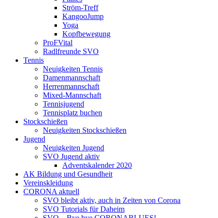
Ström-Treff
KangooJump
Yoga
Kopfbewegung
ProFVital
Radlfreunde SVO
Tennis
Neuigkeiten Tennis
Damenmannschaft
Herrenmannschaft
Mixed-Mannschaft
Tennisjugend
Tennisplatz buchen
Stockschießen
Neuigkeiten Stockschießen
Jugend
Neuigkeiten Jugend
SVO Jugend aktiv
Adventskalender 2020
AK Bildung und Gesundheit
Vereinskleidung
CORONA aktuell
SVO bleibt aktiv, auch in Zeiten von Corona
SVO Tutorials für Daheim
SVO – Bye bye CORONABLUES!