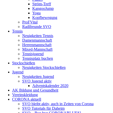
Ström-Treff
KangooJump
Yoga
Kopfbewegung
ProFVital
Radlfreunde SVO
Tennis
Neuigkeiten Tennis
Damenmannschaft
Herrenmannschaft
Mixed-Mannschaft
Tennisjugend
Tennisplatz buchen
Stockschießen
Neuigkeiten Stockschießen
Jugend
Neuigkeiten Jugend
SVO Jugend aktiv
Adventskalender 2020
AK Bildung und Gesundheit
Vereinskleidung
CORONA aktuell
SVO bleibt aktiv, auch in Zeiten von Corona
SVO Tutorials für Daheim
SVO – Bye bye CORONABLUES!