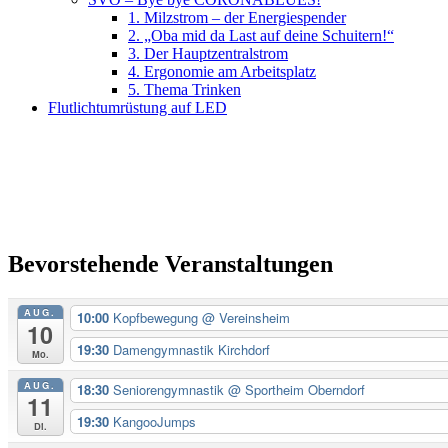
1. Milzstrom – der Energiespender
2. „Oba mid da Last auf deine Schuitern!“
3. Der Hauptzentralstrom
4. Ergonomie am Arbeitsplatz
5. Thema Trinken
Flutlichtumrüstung auf LED
Bevorstehende Veranstaltungen
AUG.
10:00
Kopfbewegung
@ Vereinsheim
10
19:30
Damengymnastik Kirchdorf
Mo.
AUG.
18:30
Seniorengymnastik
@ Sportheim Oberndorf
11
19:30
KangooJumps
Di.