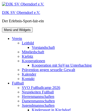
Zum
Inhalt
DJK SV Oberndorf e.V.
springen
Der Erlebnis-Sport-fair-ein
Menü und Widgets
Verein
Leitbild
Vorstandschaft
Mitgliedschaft
Kiebitz
Kooperationen
Kooperation mit SpVgg Unterhaching
Prävention gegen sexuelle Gewalt
Kalender
Kontakt
Fußball
SVO Fußballcamp 2026
Neuigkeiten Fußball
Herrenmannschaften
Damenmannschaften
Jugendmannschaften
Kindersport in Kirchdorf