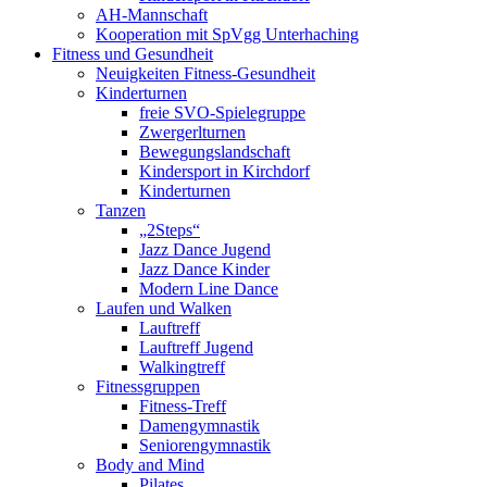
AH-Mannschaft
Kooperation mit SpVgg Unterhaching
Fitness und Gesundheit
Neuigkeiten Fitness-Gesundheit
Kinderturnen
freie SVO-Spielegruppe
Zwergerlturnen
Bewegungslandschaft
Kindersport in Kirchdorf
Kinderturnen
Tanzen
„2Steps“
Jazz Dance Jugend
Jazz Dance Kinder
Modern Line Dance
Laufen und Walken
Lauftreff
Lauftreff Jugend
Walkingtreff
Fitnessgruppen
Fitness-Treff
Damengymnastik
Seniorengymnastik
Body and Mind
Pilates