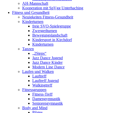
AH-Mannschaft
Kooperation mit SpVgg Unterhaching
Fitness und Gesundheit
Neuigkeiten Fitness-Gesundheit
Kinderturnen
freie SVO-Spielegruppe
Zwergerlturnen
Bewegungslandschaft
Kindersport in Kirchdorf
Kinderturnen
Tanzen
„2Steps“
Jazz Dance Jugend
Jazz Dance Kinder
Modern Line Dance
Laufen und Walken
Lauftreff
Lauftreff Jugend
Walkingtreff
Fitnessgruppen
Fitness-Treff
Damengymnastik
Seniorengymnastik
Body and Mind
Pilates