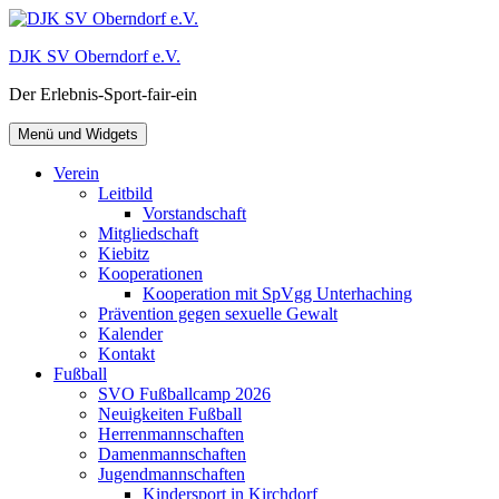
Zum
Inhalt
DJK SV Oberndorf e.V.
springen
Der Erlebnis-Sport-fair-ein
Menü und Widgets
Verein
Leitbild
Vorstandschaft
Mitgliedschaft
Kiebitz
Kooperationen
Kooperation mit SpVgg Unterhaching
Prävention gegen sexuelle Gewalt
Kalender
Kontakt
Fußball
SVO Fußballcamp 2026
Neuigkeiten Fußball
Herrenmannschaften
Damenmannschaften
Jugendmannschaften
Kindersport in Kirchdorf