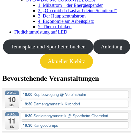
1. Milzstrom – der Energiespender
2. „Oba mid da Last auf deine Schuitern!“
3. Der Hauptzentralstrom
4. Ergonomie am Arbeitsplatz
5. Thema Trinken
Flutlichtumrüstung auf LED
Tennisplatz und Sportheim buchen
Anleitung
Aktueller Kiebitz
Bevorstehende Veranstaltungen
AUG.
10:00
Kopfbewegung
@ Vereinsheim
10
19:30
Damengymnastik Kirchdorf
Mo.
AUG.
18:30
Seniorengymnastik
@ Sportheim Oberndorf
11
19:30
KangooJumps
Di.