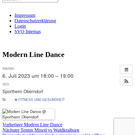
nach:
Impressum
Datenschutzerklärung
Login
SVO Internas
Modern Line Dance
WANN:
6. Juli 2023 um 18:00 – 19:00
WO:
Sportheim Oberndorf
FITNESS UND GESUNDHEIT
Beitragsnavigation
Vorheriger
Vorheriger
Modern Line Dance
Nächster
Beitrag:
Nächster
Tennis Mixed vs Waldkraiburg