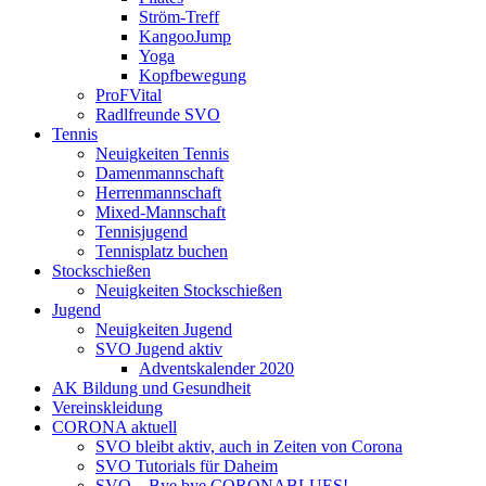
Ström-Treff
KangooJump
Yoga
Kopfbewegung
ProFVital
Radlfreunde SVO
Tennis
Neuigkeiten Tennis
Damenmannschaft
Herrenmannschaft
Mixed-Mannschaft
Tennisjugend
Tennisplatz buchen
Stockschießen
Neuigkeiten Stockschießen
Jugend
Neuigkeiten Jugend
SVO Jugend aktiv
Adventskalender 2020
AK Bildung und Gesundheit
Vereinskleidung
CORONA aktuell
SVO bleibt aktiv, auch in Zeiten von Corona
SVO Tutorials für Daheim
SVO – Bye bye CORONABLUES!