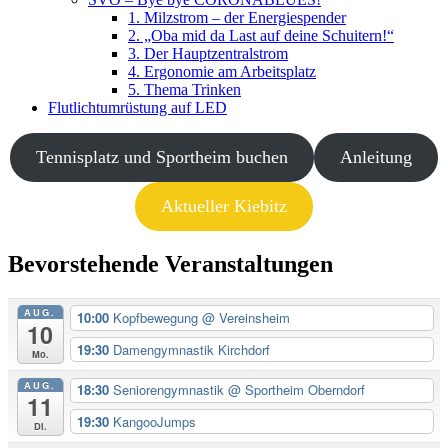
1. Milzstrom – der Energiespender
2. „Oba mid da Last auf deine Schuitern!“
3. Der Hauptzentralstrom
4. Ergonomie am Arbeitsplatz
5. Thema Trinken
Flutlichtumrüstung auf LED
Tennisplatz und Sportheim buchen
Anleitung
Aktueller Kiebitz
Bevorstehende Veranstaltungen
AUG.
10:00
Kopfbewegung
@ Vereinsheim
10
19:30
Damengymnastik Kirchdorf
Mo.
AUG.
18:30
Seniorengymnastik
@ Sportheim Oberndorf
11
19:30
KangooJumps
Di.