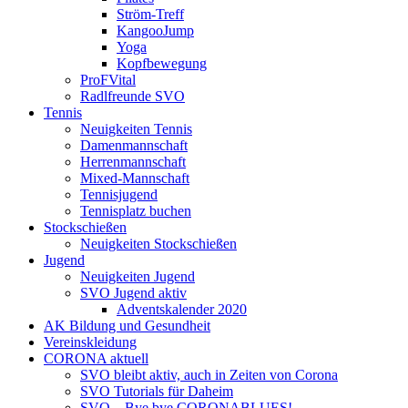
Ström-Treff
KangooJump
Yoga
Kopfbewegung
ProFVital
Radlfreunde SVO
Tennis
Neuigkeiten Tennis
Damenmannschaft
Herrenmannschaft
Mixed-Mannschaft
Tennisjugend
Tennisplatz buchen
Stockschießen
Neuigkeiten Stockschießen
Jugend
Neuigkeiten Jugend
SVO Jugend aktiv
Adventskalender 2020
AK Bildung und Gesundheit
Vereinskleidung
CORONA aktuell
SVO bleibt aktiv, auch in Zeiten von Corona
SVO Tutorials für Daheim
SVO – Bye bye CORONABLUES!