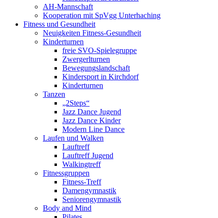
AH-Mannschaft
Kooperation mit SpVgg Unterhaching
Fitness und Gesundheit
Neuigkeiten Fitness-Gesundheit
Kinderturnen
freie SVO-Spielegruppe
Zwergerlturnen
Bewegungslandschaft
Kindersport in Kirchdorf
Kinderturnen
Tanzen
„2Steps“
Jazz Dance Jugend
Jazz Dance Kinder
Modern Line Dance
Laufen und Walken
Lauftreff
Lauftreff Jugend
Walkingtreff
Fitnessgruppen
Fitness-Treff
Damengymnastik
Seniorengymnastik
Body and Mind
Pilates