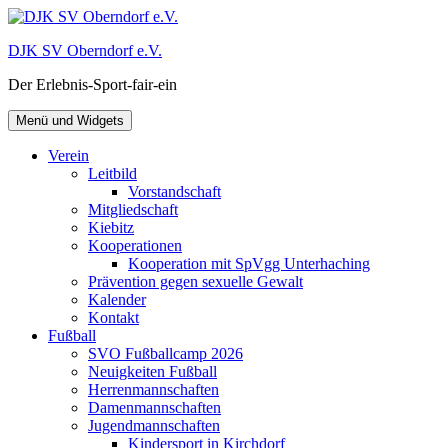
Zum
Inhalt
DJK SV Oberndorf e.V.
springen
Der Erlebnis-Sport-fair-ein
Menü und Widgets
Verein
Leitbild
Vorstandschaft
Mitgliedschaft
Kiebitz
Kooperationen
Kooperation mit SpVgg Unterhaching
Prävention gegen sexuelle Gewalt
Kalender
Kontakt
Fußball
SVO Fußballcamp 2026
Neuigkeiten Fußball
Herrenmannschaften
Damenmannschaften
Jugendmannschaften
Kindersport in Kirchdorf