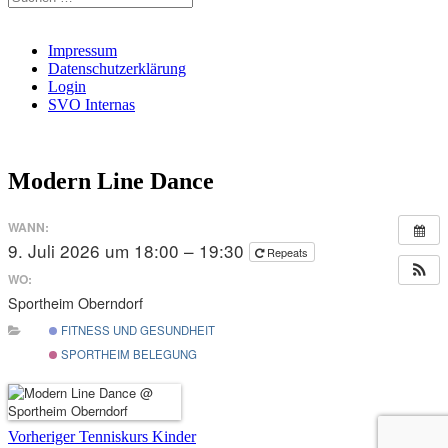
nach:
Impressum
Datenschutzerklärung
Login
SVO Internas
Modern Line Dance
WANN:
9. Juli 2026 um 18:00 – 19:30
Repeats
WO:
Sportheim Oberndorf
FITNESS UND GESUNDHEIT
SPORTHEIM BELEGUNG
Beitragsnavigation
Vorheriger
Vorheriger
Tenniskurs Kinder