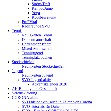
Ström-Treff
KangooJump
Yoga
Kopfbewegung
ProFVital
Radlfreunde SVO
Tennis
Neuigkeiten Tennis
Damenmannschaft
Herrenmannschaft
Mixed-Mannschaft
Tennisjugend
Tennisplatz buchen
Stockschießen
Neuigkeiten Stockschießen
Jugend
Neuigkeiten Jugend
SVO Jugend aktiv
Adventskalender 2020
AK Bildung und Gesundheit
Vereinskleidung
CORONA aktuell
SVO bleibt aktiv, auch in Zeiten von Corona
SVO Tutorials für Daheim
SVO – Bye bye CORONABLUES!