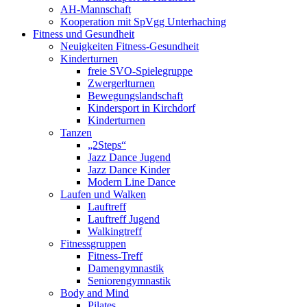
AH-Mannschaft
Kooperation mit SpVgg Unterhaching
Fitness und Gesundheit
Neuigkeiten Fitness-Gesundheit
Kinderturnen
freie SVO-Spielegruppe
Zwergerlturnen
Bewegungslandschaft
Kindersport in Kirchdorf
Kinderturnen
Tanzen
„2Steps“
Jazz Dance Jugend
Jazz Dance Kinder
Modern Line Dance
Laufen und Walken
Lauftreff
Lauftreff Jugend
Walkingtreff
Fitnessgruppen
Fitness-Treff
Damengymnastik
Seniorengymnastik
Body and Mind
Pilates