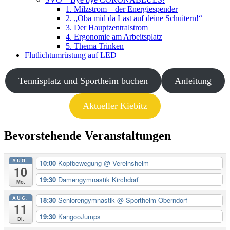
1. Milzstrom – der Energiespender
2. „Oba mid da Last auf deine Schuitern!“
3. Der Hauptzentralstrom
4. Ergonomie am Arbeitsplatz
5. Thema Trinken
Flutlichtumrüstung auf LED
Tennisplatz und Sportheim buchen
Anleitung
Aktueller Kiebitz
Bevorstehende Veranstaltungen
AUG.
10:00
Kopfbewegung
@ Vereinsheim
10
19:30
Damengymnastik Kirchdorf
Mo.
AUG.
18:30
Seniorengymnastik
@ Sportheim Oberndorf
11
19:30
KangooJumps
Di.