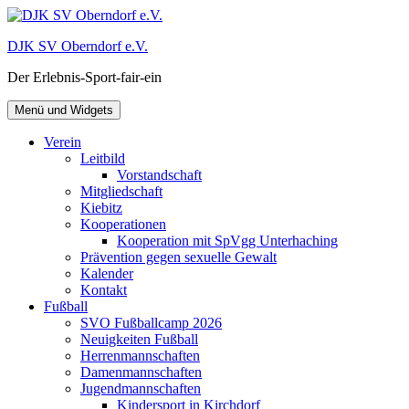
Zum
Inhalt
DJK SV Oberndorf e.V.
springen
Der Erlebnis-Sport-fair-ein
Menü und Widgets
Verein
Leitbild
Vorstandschaft
Mitgliedschaft
Kiebitz
Kooperationen
Kooperation mit SpVgg Unterhaching
Prävention gegen sexuelle Gewalt
Kalender
Kontakt
Fußball
SVO Fußballcamp 2026
Neuigkeiten Fußball
Herrenmannschaften
Damenmannschaften
Jugendmannschaften
Kindersport in Kirchdorf