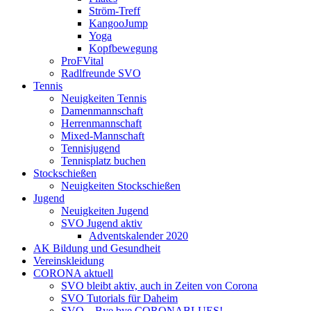
Ström-Treff
KangooJump
Yoga
Kopfbewegung
ProFVital
Radlfreunde SVO
Tennis
Neuigkeiten Tennis
Damenmannschaft
Herrenmannschaft
Mixed-Mannschaft
Tennisjugend
Tennisplatz buchen
Stockschießen
Neuigkeiten Stockschießen
Jugend
Neuigkeiten Jugend
SVO Jugend aktiv
Adventskalender 2020
AK Bildung und Gesundheit
Vereinskleidung
CORONA aktuell
SVO bleibt aktiv, auch in Zeiten von Corona
SVO Tutorials für Daheim
SVO – Bye bye CORONABLUES!