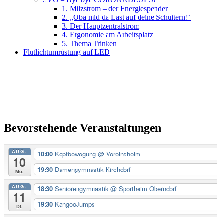
1. Milzstrom – der Energiespender
2. „Oba mid da Last auf deine Schuitern!“
3. Der Hauptzentralstrom
4. Ergonomie am Arbeitsplatz
5. Thema Trinken
Flutlichtumrüstung auf LED
Bevorstehende Veranstaltungen
AUG.
10:00
Kopfbewegung
@ Vereinsheim
10
19:30
Damengymnastik Kirchdorf
Mo.
AUG.
18:30
Seniorengymnastik
@ Sportheim Oberndorf
11
19:30
KangooJumps
Di.