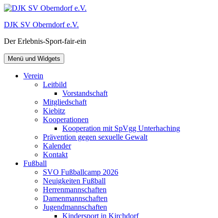
Zum
Inhalt
DJK SV Oberndorf e.V.
springen
Der Erlebnis-Sport-fair-ein
Menü und Widgets
Verein
Leitbild
Vorstandschaft
Mitgliedschaft
Kiebitz
Kooperationen
Kooperation mit SpVgg Unterhaching
Prävention gegen sexuelle Gewalt
Kalender
Kontakt
Fußball
SVO Fußballcamp 2026
Neuigkeiten Fußball
Herrenmannschaften
Damenmannschaften
Jugendmannschaften
Kindersport in Kirchdorf