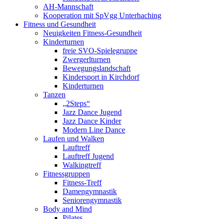
AH-Mannschaft
Kooperation mit SpVgg Unterhaching
Fitness und Gesundheit
Neuigkeiten Fitness-Gesundheit
Kinderturnen
freie SVO-Spielegruppe
Zwergerlturnen
Bewegungslandschaft
Kindersport in Kirchdorf
Kinderturnen
Tanzen
„2Steps“
Jazz Dance Jugend
Jazz Dance Kinder
Modern Line Dance
Laufen und Walken
Lauftreff
Lauftreff Jugend
Walkingtreff
Fitnessgruppen
Fitness-Treff
Damengymnastik
Seniorengymnastik
Body and Mind
Pilates