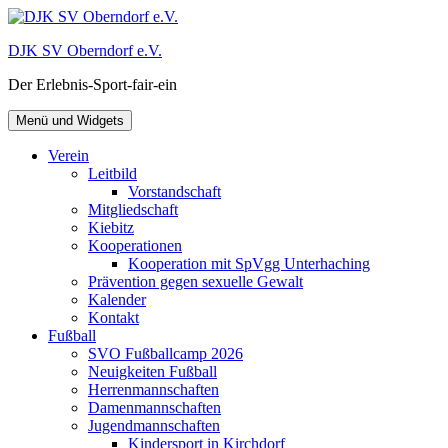
Zum
Inhalt
DJK SV Oberndorf e.V.
springen
Der Erlebnis-Sport-fair-ein
Menü und Widgets
Verein
Leitbild
Vorstandschaft
Mitgliedschaft
Kiebitz
Kooperationen
Kooperation mit SpVgg Unterhaching
Prävention gegen sexuelle Gewalt
Kalender
Kontakt
Fußball
SVO Fußballcamp 2026
Neuigkeiten Fußball
Herrenmannschaften
Damenmannschaften
Jugendmannschaften
Kindersport in Kirchdorf