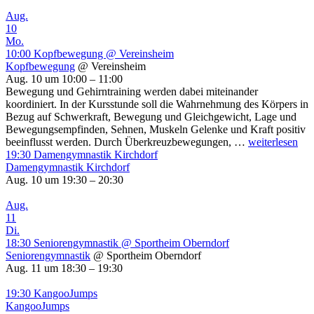
Aug.
10
Mo.
10:00
Kopfbewegung
@ Vereinsheim
Kopfbewegung
@ Vereinsheim
Aug. 10 um 10:00 – 11:00
Bewegung und Gehirntraining werden dabei miteinander
koordiniert. In der Kursstunde soll die Wahrnehmung des Körpers in
Bezug auf Schwerkraft, Bewegung und Gleichgewicht, Lage und
Bewegungsempfinden, Sehnen, Muskeln Gelenke und Kraft positiv
Kopfbewegun
beeinflusst werden. Durch Überkreuzbewegungen, …
weiterlesen
19:30
Damengymnastik Kirchdorf
Damengymnastik Kirchdorf
Aug. 10 um 19:30 – 20:30
Aug.
11
Di.
18:30
Seniorengymnastik
@ Sportheim Oberndorf
Seniorengymnastik
@ Sportheim Oberndorf
Aug. 11 um 18:30 – 19:30
19:30
KangooJumps
KangooJumps