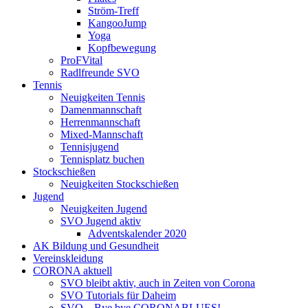
Ström-Treff
KangooJump
Yoga
Kopfbewegung
ProFVital
Radlfreunde SVO
Tennis
Neuigkeiten Tennis
Damenmannschaft
Herrenmannschaft
Mixed-Mannschaft
Tennisjugend
Tennisplatz buchen
Stockschießen
Neuigkeiten Stockschießen
Jugend
Neuigkeiten Jugend
SVO Jugend aktiv
Adventskalender 2020
AK Bildung und Gesundheit
Vereinskleidung
CORONA aktuell
SVO bleibt aktiv, auch in Zeiten von Corona
SVO Tutorials für Daheim
SVO – Bye bye CORONABLUES!