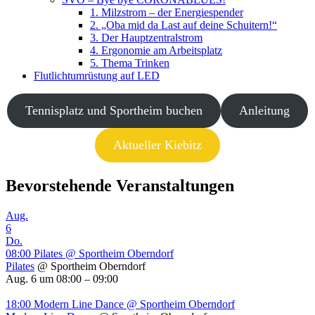
1. Milzstrom – der Energiespender
2. „Oba mid da Last auf deine Schuitern!“
3. Der Hauptzentralstrom
4. Ergonomie am Arbeitsplatz
5. Thema Trinken
Flutlichtumrüstung auf LED
Tennisplatz und Sportheim buchen
Anleitung
Aktueller Kiebitz
Bevorstehende Veranstaltungen
Aug.
6
Do.
08:00
Pilates
@ Sportheim Oberndorf
Pilates
@ Sportheim Oberndorf
Aug. 6 um 08:00 – 09:00
18:00
Modern Line Dance
@ Sportheim Oberndorf