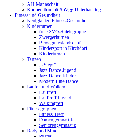
AH-Mannschaft
Kooperation mit SpVgg Unterhaching
Fitness und Gesundheit
Neuigkeiten Fitness-Gesundheit
Kinderturnen
freie SVO-Spielegruppe
Zwergerlturnen
Bewegungslandschaft
Kindersport in Kirchdorf
Kinderturnen
Tanzen
„2Steps“
Jazz Dance Jugend
Jazz Dance Kinder
Modern Line Dance
Laufen und Walken
Lauftreff
Lauftreff Jugend
Walkingtreff
Fitnessgruppen
Fitness-Treff
Damengymnastik
Seniorengymnastik
Body and Mind
Pilates